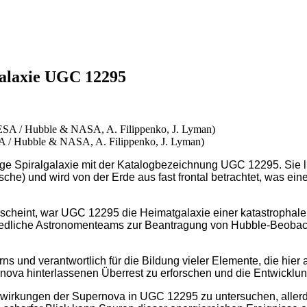
lgalaxie UGC 12295
A / Hubble & NASA, A. Filippenko, J. Lyman)
e Spiralgalaxie mit der Katalogbezeichnung UGC 12295. Sie li
sche) und wird von der Erde aus fast frontal betrachtet, was e
scheint, war UGC 12295 die Heimatgalaxie einer katastrophalen,
hiedliche Astronomenteams zur Beantragung von Hubble-Beoba
ns und verantwortlich für die Bildung vieler Elemente, die hi
va hinterlassenen Überrest zu erforschen und die Entwicklun
kungen der Supernova in UGC 12295 zu untersuchen, allerding