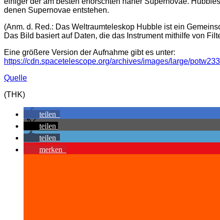
einiger der am besten erforschten naher Supernovae. Hubbles 
denen Supernovae entstehen.
(Anm. d. Red.: Das Weltraumteleskop Hubble ist ein Gemeins
Das Bild basiert auf Daten, die das Instrument mithilfe von F
Eine größere Version der Aufnahme gibt es unter:
https://cdn.spacetelescope.org/archives/images/large/potw233
Quelle
(THK)
teilen
teilen
teilen
merken