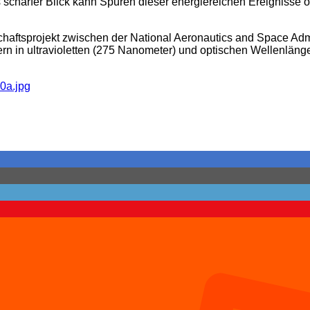
scharfer Blick kann Spuren dieser energiereichen Ereignisse of
chaftsprojekt zwischen der National Aeronautics and Space A
iltern in ultravioletten (275 Nanometer) und optischen Wellenl
0a.jpg