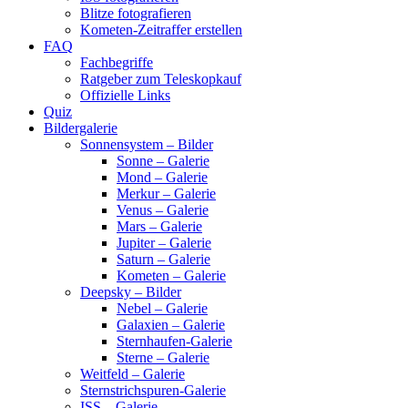
Blitze fotografieren
Kometen-Zeitraffer erstellen
FAQ
Fachbegriffe
Ratgeber zum Teleskopkauf
Offizielle Links
Quiz
Bildergalerie
Sonnensystem – Bilder
Sonne – Galerie
Mond – Galerie
Merkur – Galerie
Venus – Galerie
Mars – Galerie
Jupiter – Galerie
Saturn – Galerie
Kometen – Galerie
Deepsky – Bilder
Nebel – Galerie
Galaxien – Galerie
Sternhaufen-Galerie
Sterne – Galerie
Weitfeld – Galerie
Sternstrichspuren-Galerie
ISS – Galerie