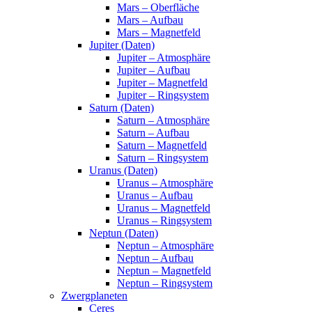
Mars – Oberfläche
Mars – Aufbau
Mars – Magnetfeld
Jupiter (Daten)
Jupiter – Atmosphäre
Jupiter – Aufbau
Jupiter – Magnetfeld
Jupiter – Ringsystem
Saturn (Daten)
Saturn – Atmosphäre
Saturn – Aufbau
Saturn – Magnetfeld
Saturn – Ringsystem
Uranus (Daten)
Uranus – Atmosphäre
Uranus – Aufbau
Uranus – Magnetfeld
Uranus – Ringsystem
Neptun (Daten)
Neptun – Atmosphäre
Neptun – Aufbau
Neptun – Magnetfeld
Neptun – Ringsystem
Zwergplaneten
Ceres