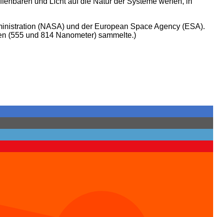
fenbaren und Licht auf die Natur der Systeme werfen, in
dministration (NASA) und der European Space Agency (ESA).
ängen (555 und 814 Nanometer) sammelte.)