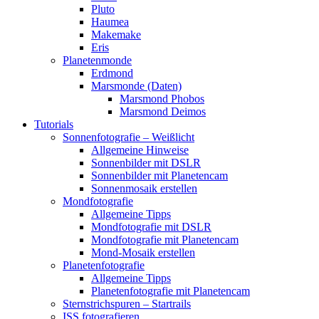
Pluto
Haumea
Makemake
Eris
Planetenmonde
Erdmond
Marsmonde (Daten)
Marsmond Phobos
Marsmond Deimos
Tutorials
Sonnenfotografie – Weißlicht
Allgemeine Hinweise
Sonnenbilder mit DSLR
Sonnenbilder mit Planetencam
Sonnenmosaik erstellen
Mondfotografie
Allgemeine Tipps
Mondfotografie mit DSLR
Mondfotografie mit Planetencam
Mond-Mosaik erstellen
Planetenfotografie
Allgemeine Tipps
Planetenfotografie mit Planetencam
Sternstrichspuren – Startrails
ISS fotografieren