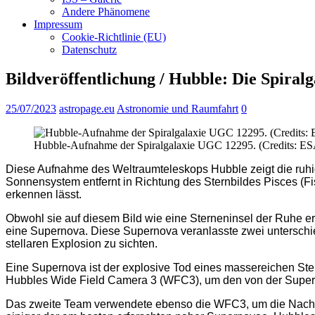
Andere Phänomene
Impressum
Cookie-Richtlinie (EU)
Datenschutz
Bildveröffentlichung / Hubble: Die Spira
25/07/2023
astropage.eu
Astronomie und Raumfahrt
0
Hubble-Aufnahme der Spiralgalaxie UGC 12295. (Credits: ES
Diese Aufnahme des Weltraumteleskops Hubble zeigt die ruhig
Sonnensystem entfernt in Richtung des Sternbildes Pisces (Fi
erkennen lässt.
Obwohl sie auf diesem Bild wie eine Sterneninsel der Ruhe er
eine Supernova. Diese Supernova veranlasste zwei untersc
stellaren Explosion zu sichten.
Eine Supernova ist der explosive Tod eines massereichen Ster
Hubbles Wide Field Camera 3 (WFC3), um den von der Superno
Das zweite Team verwendete ebenso die WFC3, um die Nachwir