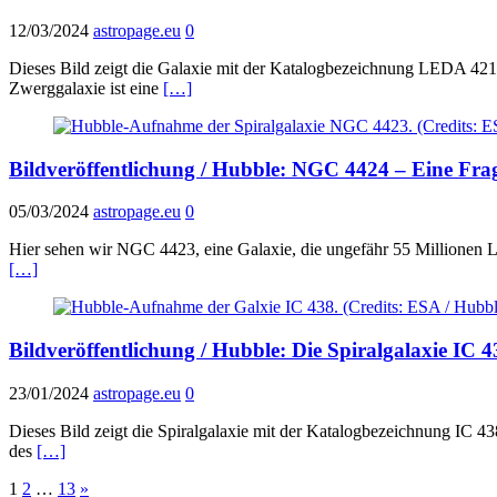
12/03/2024
astropage.eu
0
Dieses Bild zeigt die Galaxie mit der Katalogbezeichnung LEDA 42160
Zwerggalaxie ist eine
[…]
Bildveröffentlichung / Hubble: NGC 4424 – Eine Frag
05/03/2024
astropage.eu
0
Hier sehen wir NGC 4423, eine Galaxie, die ungefähr 55 Millionen L
[…]
Bildveröffentlichung / Hubble: Die Spiralgalaxie IC 4
23/01/2024
astropage.eu
0
Dieses Bild zeigt die Spiralgalaxie mit der Katalogbezeichnung IC 43
des
[…]
Seitennummerierung
1
2
…
13
»