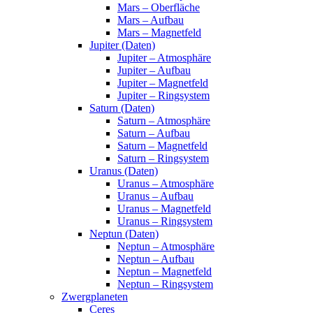
Mars – Oberfläche
Mars – Aufbau
Mars – Magnetfeld
Jupiter (Daten)
Jupiter – Atmosphäre
Jupiter – Aufbau
Jupiter – Magnetfeld
Jupiter – Ringsystem
Saturn (Daten)
Saturn – Atmosphäre
Saturn – Aufbau
Saturn – Magnetfeld
Saturn – Ringsystem
Uranus (Daten)
Uranus – Atmosphäre
Uranus – Aufbau
Uranus – Magnetfeld
Uranus – Ringsystem
Neptun (Daten)
Neptun – Atmosphäre
Neptun – Aufbau
Neptun – Magnetfeld
Neptun – Ringsystem
Zwergplaneten
Ceres