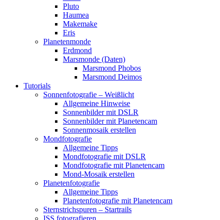
Pluto
Haumea
Makemake
Eris
Planetenmonde
Erdmond
Marsmonde (Daten)
Marsmond Phobos
Marsmond Deimos
Tutorials
Sonnenfotografie – Weißlicht
Allgemeine Hinweise
Sonnenbilder mit DSLR
Sonnenbilder mit Planetencam
Sonnenmosaik erstellen
Mondfotografie
Allgemeine Tipps
Mondfotografie mit DSLR
Mondfotografie mit Planetencam
Mond-Mosaik erstellen
Planetenfotografie
Allgemeine Tipps
Planetenfotografie mit Planetencam
Sternstrichspuren – Startrails
ISS fotografieren