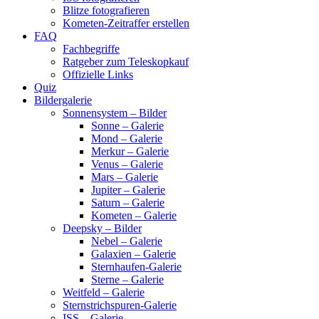
Blitze fotografieren
Kometen-Zeitraffer erstellen
FAQ
Fachbegriffe
Ratgeber zum Teleskopkauf
Offizielle Links
Quiz
Bildergalerie
Sonnensystem – Bilder
Sonne – Galerie
Mond – Galerie
Merkur – Galerie
Venus – Galerie
Mars – Galerie
Jupiter – Galerie
Saturn – Galerie
Kometen – Galerie
Deepsky – Bilder
Nebel – Galerie
Galaxien – Galerie
Sternhaufen-Galerie
Sterne – Galerie
Weitfeld – Galerie
Sternstrichspuren-Galerie
ISS – Galerie