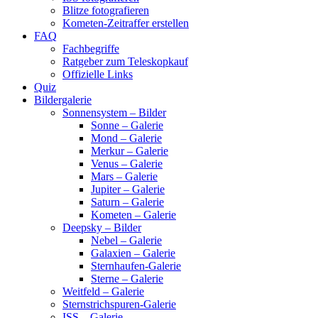
Blitze fotografieren
Kometen-Zeitraffer erstellen
FAQ
Fachbegriffe
Ratgeber zum Teleskopkauf
Offizielle Links
Quiz
Bildergalerie
Sonnensystem – Bilder
Sonne – Galerie
Mond – Galerie
Merkur – Galerie
Venus – Galerie
Mars – Galerie
Jupiter – Galerie
Saturn – Galerie
Kometen – Galerie
Deepsky – Bilder
Nebel – Galerie
Galaxien – Galerie
Sternhaufen-Galerie
Sterne – Galerie
Weitfeld – Galerie
Sternstrichspuren-Galerie
ISS – Galerie