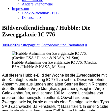
Andere Phänomene
Impressum
Cookie-Richtlinie (EU)
Datenschutz
Bildveröffentlichung / Hubble: Die
Zwerggalaxie IC 776
30/04/2024
astropage.eu
Astronomie und Raumfahrt
0
Hubble-Aufnahme der Zwerggalaxie IC 776. (Credits:
ESA / Hubble & NASA, M. Sun)
Auf diesem Hubble-Bild der Woche ist die Zwerggalaxie mit
der Katalogbezeichnung IC 776 zu sehen. Diese wirbelnde
Ansammlung aus jungen und alten Sternen liegt in Richtung
des Sternbildes Virgo (Jungfrau), genauer gesagt im Virgo-
Galaxienhaufen, und ist rund 100 Millionen Lichtjahre von
unserem Sonnensystem entfernt. Obwohl sie eine
Zwerggalaxie ist, ist sie auch als eine Spiralgalaxie des Typs
SAB („schwache Balkenstruktur“) klassifiziert. In einer Studie
wurde sie als ein „komplexer Fall“ in der Morphologie