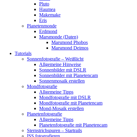
Pluto
Haumea
Makemake
Eris
Planetenmonde
Erdmond
Marsmonde (Daten)
Marsmond Phobos
Marsmond Deimos
Tutorials
Sonnenfotografie – Weißlicht
Allgemeine Hinweise
Sonnenbilder mit DSLR
Sonnenbilder mit Planetencam
Sonnenmosaik erstellen
Mondfotografie
Allgemeine Tipps
Mondfotografie mit DSLR
Mondfotografie mit Planetencam
Mond-Mosaik erstellen
Planetenfotografie
Allgemeine Tipps
Planetenfotografie mit Planetencam
Sternstrichspuren – Startrails
ISS fotografieren