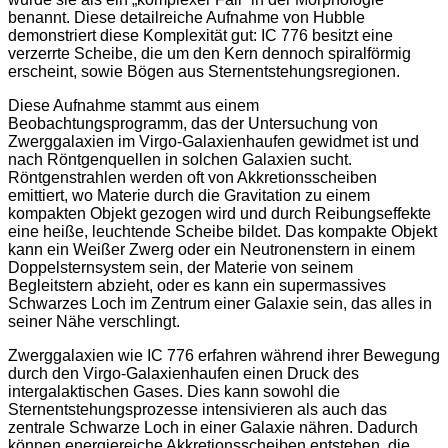
benannt. Diese detailreiche Aufnahme von Hubble
demonstriert diese Komplexität gut: IC 776 besitzt eine
verzerrte Scheibe, die um den Kern dennoch spiralförmig
erscheint, sowie Bögen aus Sternentstehungsregionen.
Diese Aufnahme stammt aus einem
Beobachtungsprogramm, das der Untersuchung von
Zwerggalaxien im Virgo-Galaxienhaufen gewidmet ist und
nach Röntgenquellen in solchen Galaxien sucht.
Röntgenstrahlen werden oft von Akkretionsscheiben
emittiert, wo Materie durch die Gravitation zu einem
kompakten Objekt gezogen wird und durch Reibungseffekte
eine heiße, leuchtende Scheibe bildet. Das kompakte Objekt
kann ein Weißer Zwerg oder ein Neutronenstern in einem
Doppelsternsystem sein, der Materie von seinem
Begleitstern abzieht, oder es kann ein supermassives
Schwarzes Loch im Zentrum einer Galaxie sein, das alles in
seiner Nähe verschlingt.
Zwerggalaxien wie IC 776 erfahren während ihrer Bewegung
durch den Virgo-Galaxienhaufen einen Druck des
intergalaktischen Gases. Dies kann sowohl die
Sternentstehungsprozesse intensivieren als auch das
zentrale Schwarze Loch in einer Galaxie nähren. Dadurch
können energiereiche Akkretionsscheiben entstehen, die