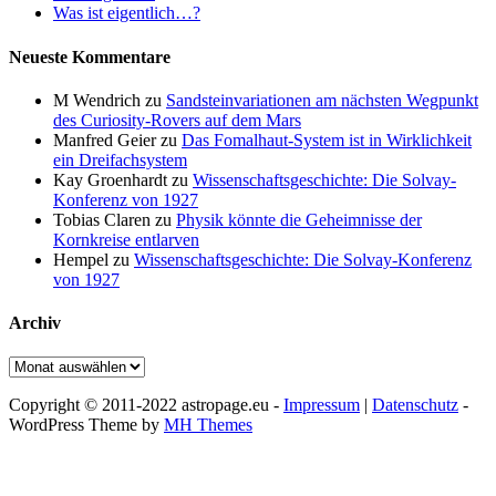
Was ist eigentlich…?
Neueste Kommentare
M Wendrich
zu
Sandsteinvariationen am nächsten Wegpunkt
des Curiosity-Rovers auf dem Mars
Manfred Geier
zu
Das Fomalhaut-System ist in Wirklichkeit
ein Dreifachsystem
Kay Groenhardt
zu
Wissenschaftsgeschichte: Die Solvay-
Konferenz von 1927
Tobias Claren
zu
Physik könnte die Geheimnisse der
Kornkreise entlarven
Hempel
zu
Wissenschaftsgeschichte: Die Solvay-Konferenz
von 1927
Archiv
Archiv
Copyright © 2011-2022 astropage.eu -
Impressum
|
Datenschutz
-
WordPress Theme by
MH Themes