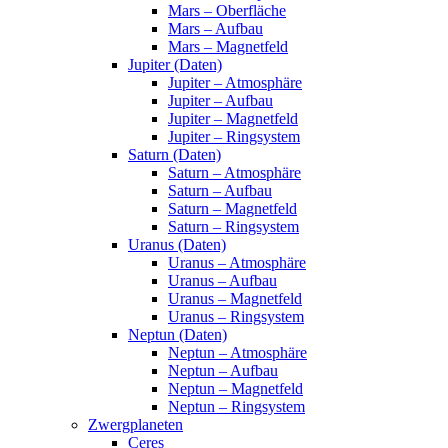
Mars – Oberfläche
Mars – Aufbau
Mars – Magnetfeld
Jupiter (Daten)
Jupiter – Atmosphäre
Jupiter – Aufbau
Jupiter – Magnetfeld
Jupiter – Ringsystem
Saturn (Daten)
Saturn – Atmosphäre
Saturn – Aufbau
Saturn – Magnetfeld
Saturn – Ringsystem
Uranus (Daten)
Uranus – Atmosphäre
Uranus – Aufbau
Uranus – Magnetfeld
Uranus – Ringsystem
Neptun (Daten)
Neptun – Atmosphäre
Neptun – Aufbau
Neptun – Magnetfeld
Neptun – Ringsystem
Zwergplaneten
Ceres