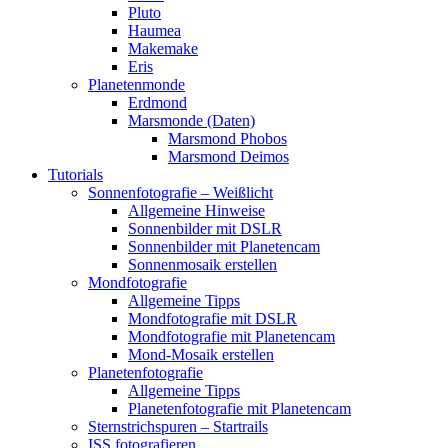
Pluto
Haumea
Makemake
Eris
Planetenmonde
Erdmond
Marsmonde (Daten)
Marsmond Phobos
Marsmond Deimos
Tutorials
Sonnenfotografie – Weißlicht
Allgemeine Hinweise
Sonnenbilder mit DSLR
Sonnenbilder mit Planetencam
Sonnenmosaik erstellen
Mondfotografie
Allgemeine Tipps
Mondfotografie mit DSLR
Mondfotografie mit Planetencam
Mond-Mosaik erstellen
Planetenfotografie
Allgemeine Tipps
Planetenfotografie mit Planetencam
Sternstrichspuren – Startrails
ISS fotografieren