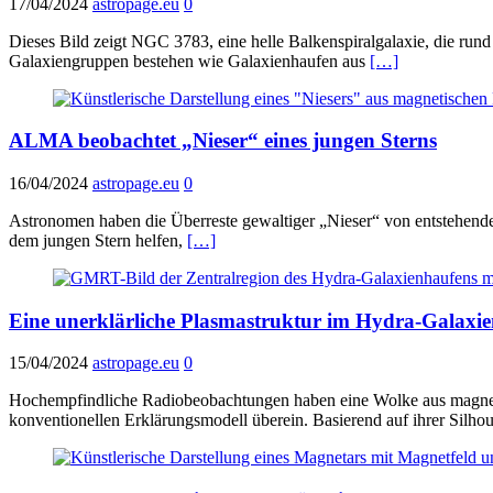
17/04/2024
astropage.eu
0
Dieses Bild zeigt NGC 3783, eine helle Balkenspiralgalaxie, die ru
Galaxiengruppen bestehen wie Galaxienhaufen aus
[…]
ALMA beobachtet „Nieser“ eines jungen Sterns
16/04/2024
astropage.eu
0
Astronomen haben die Überreste gewaltiger „Nieser“ von entstehende
dem jungen Stern helfen,
[…]
Eine unerklärliche Plasmastruktur im Hydra-Galaxi
15/04/2024
astropage.eu
0
Hochempfindliche Radiobeobachtungen haben eine Wolke aus magneti
konventionellen Erklärungsmodell überein. Basierend auf ihrer Silho