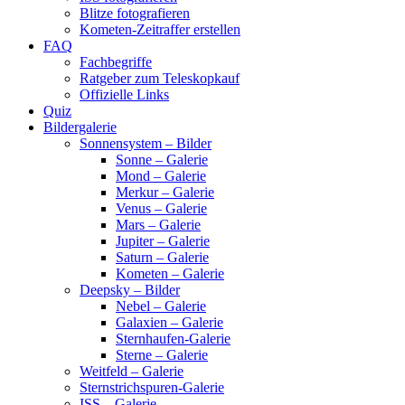
Blitze fotografieren
Kometen-Zeitraffer erstellen
FAQ
Fachbegriffe
Ratgeber zum Teleskopkauf
Offizielle Links
Quiz
Bildergalerie
Sonnensystem – Bilder
Sonne – Galerie
Mond – Galerie
Merkur – Galerie
Venus – Galerie
Mars – Galerie
Jupiter – Galerie
Saturn – Galerie
Kometen – Galerie
Deepsky – Bilder
Nebel – Galerie
Galaxien – Galerie
Sternhaufen-Galerie
Sterne – Galerie
Weitfeld – Galerie
Sternstrichspuren-Galerie
ISS – Galerie