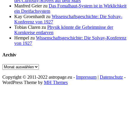
des Curiosity-Rovers auf dem Mars
Manfred Geier
zu
Das Fomalhaut-System ist in Wirklichkeit
ein Dreifachsystem
Kay Groenhardt
zu
Wissenschaftsgeschichte: Die Solvay-
Konferenz von 1927
Tobias Claren
zu
Physik könnte die Geheimnisse der
Kornkreise entlarven
Hempel
zu
Wissenschaftsgeschichte: Die Solvay-Konferenz
von 1927
Archiv
Archiv
Copyright © 2011-2022 astropage.eu -
Impressum
|
Datenschutz
-
WordPress Theme by
MH Themes