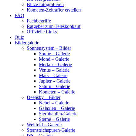
Blitze fotografieren
Kometen-Zeitraffer erstellen
FAQ
Fachbegriffe
Ratgeber zum Teleskopkauf
Offizielle Links
Quiz
Bildergalerie
Sonnensystem – Bilder
Sonne – Galerie
Mond – Galerie
Merkur – Galerie
Venus – Galerie
Mars – Galerie
Jupiter – Galerie
Saturn – Galerie
Kometen – Galerie
Deepsky – Bilder
Nebel – Galerie
Galaxien – Galerie
Sternhaufen-Galerie
Sterne – Galerie
Weitfeld – Galerie
Sternstrichspuren-Galerie
ISS – Galerie