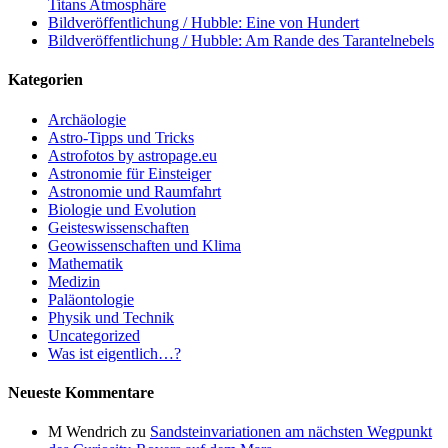
Titans Atmosphäre
Bildveröffentlichung / Hubble: Eine von Hundert
Bildveröffentlichung / Hubble: Am Rande des Tarantelnebels
Kategorien
Archäologie
Astro-Tipps und Tricks
Astrofotos by astropage.eu
Astronomie für Einsteiger
Astronomie und Raumfahrt
Biologie und Evolution
Geisteswissenschaften
Geowissenschaften und Klima
Mathematik
Medizin
Paläontologie
Physik und Technik
Uncategorized
Was ist eigentlich…?
Neueste Kommentare
M Wendrich
zu
Sandsteinvariationen am nächsten Wegpunkt