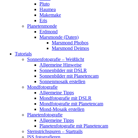
Pluto
Haumea
Makemake
Eris
Planetenmonde
Erdmond
Marsmonde (Daten)
Marsmond Phobos
Marsmond Deimos
Tutorials
Sonnenfotografie – Weißlicht
Allgemeine Hinweise
Sonnenbilder mit DSLR
Sonnenbilder mit Planetencam
Sonnenmosaik erstellen
Mondfotografie
Allgemeine Tipps
Mondfotografie mit DSLR
Mondfotografie mit Planetencam
Mond-Mosaik erstellen
Planetenfotografie
Allgemeine Tipps
Planetenfotografie mit Planetencam
Sternstrichspuren – Startrails
ISS fotografieren