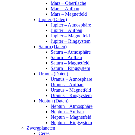
Mars – Oberfläche
Mars – Aufbau
Mars – Magnetfeld
Jupiter (Daten)
Jupiter – Atmosphäre
Jupiter – Aufbau
Jupiter – Magnetfeld
Jupiter – Ringsystem
Saturn (Daten)
Saturn – Atmosphäre
Saturn – Aufbau
Saturn – Magnetfeld
Saturn – Ringsystem
Uranus (Daten)
Uranus – Atmosphäre
Uranus – Aufbau
Uranus – Magnetfeld
Uranus – Ringsystem
Neptun (Daten)
Neptun – Atmosphäre
Neptun – Aufbau
Neptun – Magnetfeld
Neptun – Ringsystem
Zwergplaneten
Ceres