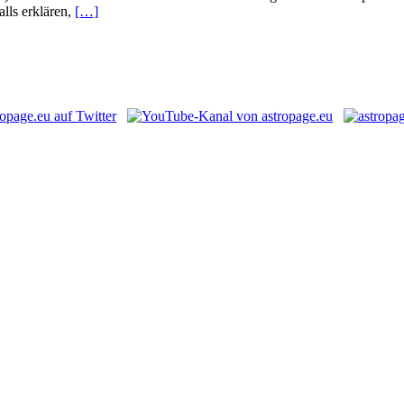
lls erklären,
[…]