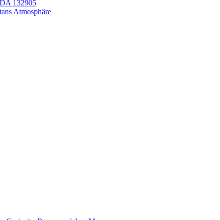
LEDA 132905
itans Atmosphäre