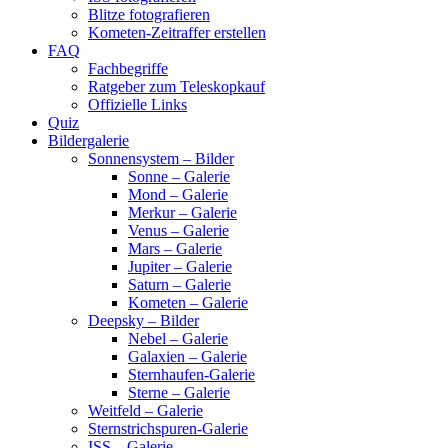
Blitze fotografieren
Kometen-Zeitraffer erstellen
FAQ
Fachbegriffe
Ratgeber zum Teleskopkauf
Offizielle Links
Quiz
Bildergalerie
Sonnensystem – Bilder
Sonne – Galerie
Mond – Galerie
Merkur – Galerie
Venus – Galerie
Mars – Galerie
Jupiter – Galerie
Saturn – Galerie
Kometen – Galerie
Deepsky – Bilder
Nebel – Galerie
Galaxien – Galerie
Sternhaufen-Galerie
Sterne – Galerie
Weitfeld – Galerie
Sternstrichspuren-Galerie
ISS – Galerie