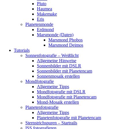
Pluto
Haumea
Makemake
Eris
Planetenmonde
Erdmond
Marsmonde (Daten)
Marsmond Phobos
Marsmond Deimos
Tutorials
Sonnenfotografie – Weißlicht
Allgemeine Hinweise
Sonnenbilder mit DSLR
Sonnenbilder mit Planetencam
Sonnenmosaik erstellen
Mondfotografie
Allgemeine Tipps
Mondfotografie mit DSLR
Mondfotografie mit Planetencam
Mond-Mosaik erstellen
Planetenfotografie
Allgemeine Tipps
Planetenfotografie mit Planetencam
Sternstrichspuren – Startrails
ISS fotografieren