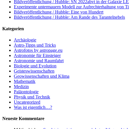
Bildveröffentlichung / Hubble: SN 2022abvt in der Galaxie 
Experimente untermauern Modell zur Aufrechterhaltung von T
Bildveröffentlichung / Hubble: Eine von Hundert
Bildveröffentlichung / Hubble: Am Rande des Tarantelnebels
Kategorien
Archäologie
Astro-Tipps und Tricks
Astrofotos by astropage.eu
Astronomie für Einsteiger
Astronomie und Raumfahrt
Biologie und Evolution
Geisteswissenschaften
Geowissenschaften und Klima
Mathematik
Medizin
Paläontologie
Physik und Technik
Uncategorized
Was ist eigentlich…?
Neueste Kommentare