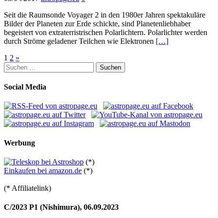
Seit die Raumsonde Voyager 2 in den 1980er Jahren spektakuläre
Bilder der Planeten zur Erde schickte, sind Planetenliebhaber
begeistert von extraterristrischen Polarlichtern. Polarlichter werden
durch Ströme geladener Teilchen wie Elektronen
[…]
Seitennummerierung
1
2
»
Suchen
der
nach:
Beiträge
Social Media
Werbung
(*)
Einkaufen bei amazon.de
(*)
(* Affiliatelink)
C/2023 P1 (Nishimura), 06.09.2023