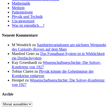
Mathematik
Medizin
Paläontologie
Physik und Technik
Uncategorized
Was ist eigentlich…?
Neueste Kommentare
M Wendrich
zu
Sandsteinvariationen am nächsten Wegpunkt
des Curiosity-Rovers auf dem Mars
Manfred Geier
zu
Das Fomalhaut-System ist in Wirklichkeit
ein Dreifachsystem
Kay Groenhardt
zu
Wissenschaftsgeschichte: Die Solvay-
Konferenz von 1927
Tobias Claren
zu
Physik könnte die Geheimnisse der
Kornkreise entlarven
Hempel
zu
Wissenschaftsgeschichte: Die Solvay-Konferenz
von 1927
Archiv
Archiv