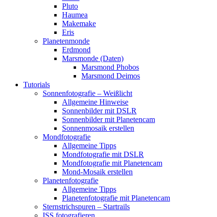
Pluto
Haumea
Makemake
Eris
Planetenmonde
Erdmond
Marsmonde (Daten)
Marsmond Phobos
Marsmond Deimos
Tutorials
Sonnenfotografie – Weißlicht
Allgemeine Hinweise
Sonnenbilder mit DSLR
Sonnenbilder mit Planetencam
Sonnenmosaik erstellen
Mondfotografie
Allgemeine Tipps
Mondfotografie mit DSLR
Mondfotografie mit Planetencam
Mond-Mosaik erstellen
Planetenfotografie
Allgemeine Tipps
Planetenfotografie mit Planetencam
Sternstrichspuren – Startrails
ISS fotografieren