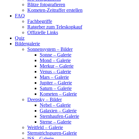
Blitze fotografieren
Kometen-Zeitraffer erstellen
FAQ
Fachbegriffe
Ratgeber zum Teleskopkauf
Offizielle Links
Quiz
Bildergalerie
Sonnensystem – Bilder
Sonne – Galerie
Mond – Galerie
Merkur – Galerie
Venus – Galerie
Mars – Galerie
Jupiter – Galerie
Saturn – Galerie
Kometen – Galerie
Deepsky – Bilder
Nebel – Galerie
Galaxien – Galerie
Sternhaufen-Galerie
Sterne – Galerie
Weitfeld – Galerie
Sternstrichspuren-Galerie
ISS – Galerie