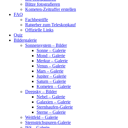
Blitze fotografieren
Kometen-Zeitraffer erstellen
FAQ
Fachbegriffe
Ratgeber zum Teleskopkauf
Offizielle Links
Quiz
Bildergalerie
Sonnensystem – Bilder
Sonne – Galerie
Mond – Galerie
Merkur – Galerie
Venus – Galerie
Mars – Galerie
Jupiter – Galerie
Saturn – Galerie
Kometen – Galerie
Deepsky – Bilder
Nebel – Galerie
Galaxien – Galerie
Sternhaufen-Galerie
Sterne – Galerie
Weitfeld – Galerie
Sternstrichspuren-Galerie
ISS – Galerie