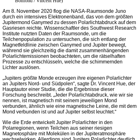
Bonfond / Vincent Hue)
Am 8. November 2020 flog die NASA-Raumsonde Juno
durch ein intensives Elektronenband, das von dem größten
Jupitermond Ganymed zu dessen Polarlichtabdruck auf dem
Gasriesen reichte. Wissenschaftler des Southwest Research
Institute nutzten Daten der Raumsonde, um die
Teilchenpopulation zu untersuchen, die sich entlang der
Magnetfeldlinie zwischen Ganymed und Jupiter bewegt,
während sie gleichzeitig die damit zusammenhängenden
Polarlichtemissionen beobachteten, um die rätselhaften
Prozesse zu entschlüsseln, welche die schimmernden
Lichter auslösen.
„Jupiters größte Monde erzeugen ihre eigenen Polarlichter
an Jupiters Nord- und Südpolen“, sagte Dr. Vincent Hue, der
Hauptautor einer Studie, die die Ergebnisse dieser
Forschung beschreibt. „Jeder Polarlichtabdruck, wie wir sie
nennen, ist magnetisch mit seinem jeweiligen Mond
verbunden, ähnlich wie eine magnetische Leine, die mit dem
Mond verbunden ist und auf Jupiter selbst leuchtet.“
Wie die Erde entwickelt Jupiter Polarlichter in den
Polarregionen, wenn Teilchen aus seiner riesigen
Magnetosphäre mit Molekülen in der Jupiteratmosphäre
wechselwirken. Allerdings sind Jupiters Polarlichter deutlich