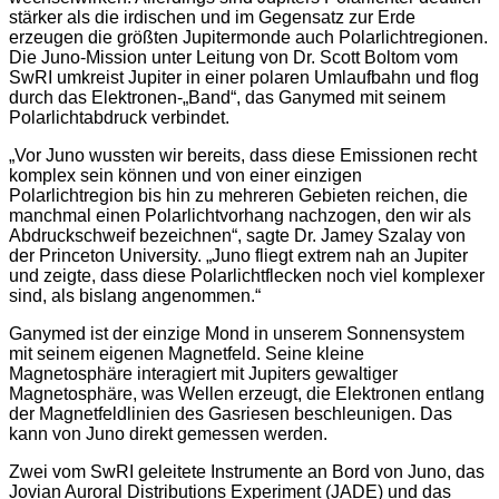
stärker als die irdischen und im Gegensatz zur Erde
erzeugen die größten Jupitermonde auch Polarlichtregionen.
Die Juno-Mission unter Leitung von Dr. Scott Boltom vom
SwRI umkreist Jupiter in einer polaren Umlaufbahn und flog
durch das Elektronen-„Band“, das Ganymed mit seinem
Polarlichtabdruck verbindet.
„Vor Juno wussten wir bereits, dass diese Emissionen recht
komplex sein können und von einer einzigen
Polarlichtregion bis hin zu mehreren Gebieten reichen, die
manchmal einen Polarlichtvorhang nachzogen, den wir als
Abdruckschweif bezeichnen“, sagte Dr. Jamey Szalay von
der Princeton University. „Juno fliegt extrem nah an Jupiter
und zeigte, dass diese Polarlichtflecken noch viel komplexer
sind, als bislang angenommen.“
Ganymed ist der einzige Mond in unserem Sonnensystem
mit seinem eigenen Magnetfeld. Seine kleine
Magnetosphäre interagiert mit Jupiters gewaltiger
Magnetosphäre, was Wellen erzeugt, die Elektronen entlang
der Magnetfeldlinien des Gasriesen beschleunigen. Das
kann von Juno direkt gemessen werden.
Zwei vom SwRI geleitete Instrumente an Bord von Juno, das
Jovian Auroral Distributions Experiment (JADE) und das