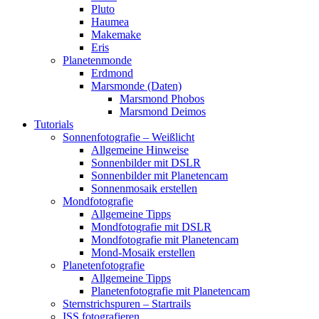
Pluto
Haumea
Makemake
Eris
Planetenmonde
Erdmond
Marsmonde (Daten)
Marsmond Phobos
Marsmond Deimos
Tutorials
Sonnenfotografie – Weißlicht
Allgemeine Hinweise
Sonnenbilder mit DSLR
Sonnenbilder mit Planetencam
Sonnenmosaik erstellen
Mondfotografie
Allgemeine Tipps
Mondfotografie mit DSLR
Mondfotografie mit Planetencam
Mond-Mosaik erstellen
Planetenfotografie
Allgemeine Tipps
Planetenfotografie mit Planetencam
Sternstrichspuren – Startrails
ISS fotografieren