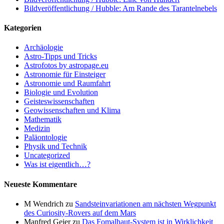
Bildveröffentlichung / Hubble: Am Rande des Tarantelnebels
Kategorien
Archäologie
Astro-Tipps und Tricks
Astrofotos by astropage.eu
Astronomie für Einsteiger
Astronomie und Raumfahrt
Biologie und Evolution
Geisteswissenschaften
Geowissenschaften und Klima
Mathematik
Medizin
Paläontologie
Physik und Technik
Uncategorized
Was ist eigentlich…?
Neueste Kommentare
M Wendrich
zu
Sandsteinvariationen am nächsten Wegpunkt
des Curiosity-Rovers auf dem Mars
Manfred Geier
zu
Das Fomalhaut-System ist in Wirklichkeit