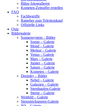
Blitze fotografieren
Kometen-Zeitraffer erstellen
FAQ
Fachbegriffe
Ratgeber zum Teleskopkauf
Offizielle Links
Quiz
Bildergalerie
Sonnensystem – Bilder
Sonne – Galerie
Mond – Galerie
Merkur – Galerie
Venus – Galerie
Mars – Galerie
Jupiter – Galerie
Saturn – Galerie
Kometen – Galerie
Deepsky – Bilder
Nebel – Galerie
Galaxien – Galerie
Sternhaufen-Galerie
Sterne – Galerie
Weitfeld – Galerie
Sternstrichspuren-Galerie
ISS – Galerie