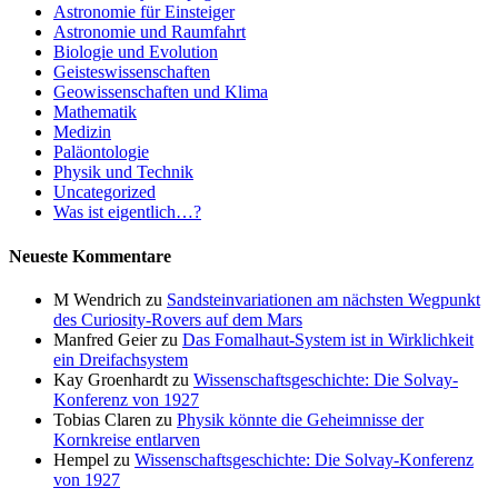
Astronomie für Einsteiger
Astronomie und Raumfahrt
Biologie und Evolution
Geisteswissenschaften
Geowissenschaften und Klima
Mathematik
Medizin
Paläontologie
Physik und Technik
Uncategorized
Was ist eigentlich…?
Neueste Kommentare
M Wendrich
zu
Sandsteinvariationen am nächsten Wegpunkt
des Curiosity-Rovers auf dem Mars
Manfred Geier
zu
Das Fomalhaut-System ist in Wirklichkeit
ein Dreifachsystem
Kay Groenhardt
zu
Wissenschaftsgeschichte: Die Solvay-
Konferenz von 1927
Tobias Claren
zu
Physik könnte die Geheimnisse der
Kornkreise entlarven
Hempel
zu
Wissenschaftsgeschichte: Die Solvay-Konferenz
von 1927