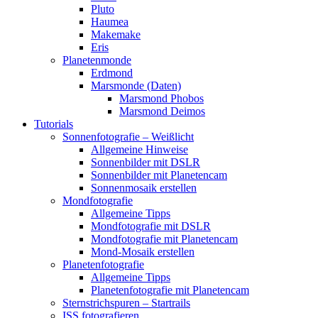
Pluto
Haumea
Makemake
Eris
Planetenmonde
Erdmond
Marsmonde (Daten)
Marsmond Phobos
Marsmond Deimos
Tutorials
Sonnenfotografie – Weißlicht
Allgemeine Hinweise
Sonnenbilder mit DSLR
Sonnenbilder mit Planetencam
Sonnenmosaik erstellen
Mondfotografie
Allgemeine Tipps
Mondfotografie mit DSLR
Mondfotografie mit Planetencam
Mond-Mosaik erstellen
Planetenfotografie
Allgemeine Tipps
Planetenfotografie mit Planetencam
Sternstrichspuren – Startrails
ISS fotografieren