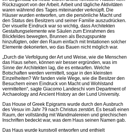
Rückzugsort von der Arbeit. Arbeit und tägliche Aktivitäten
waren während des Tages miteinander verknüpft. Die
Häuser wurden entworfen, um die persönliche Macht und
den Status des Besitzers und seiner Familie auszudrücken.
Der visuelle Eindruck war so wichtig, dass Architekten
Gestaltungselemente wie Säulen zum Einrahmen des
Blickfeldes bewegten, Brunnen als Bezugspunkte
hinzufügten, oder den Raum einfach mit Imitationen solcher
Elemente dekorierten, wo das Bauen nicht möglich war.
„Durch die Verfolgung der Art und Weise, wie die Menschen
das Haus sehen, können wir besser ergründen, was im
Sinne der Architekten lag, die es entwarfen. Welche
Botschaften werden vermittelt, sogar in den kleinsten
Einzelheiten? Wir fanden viele Wege, wie die Besitzer den
Besuchern einen Eindruck von Macht und Wohlstand
vermittelten“, sagte Giacomo Landeschi vom Department of
Archaeology and Ancient History an der Lund University.
Das House of Greek Epigrams wurde durch den Ausbruch
des Vesuv im Jahr 79 nach Christus zerstört. Es besaß einen
Raum, der vollständig mit Wandmalereien und griechischen
Inschriften bedeckt war, was dem Haus seinen Namen gab.
Das Haus wurde kunstvoll entworfen und enthielt