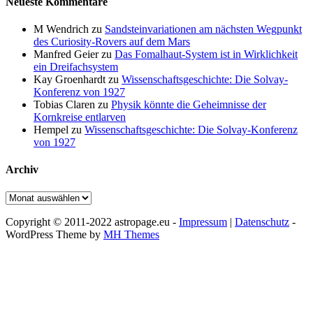
Neueste Kommentare
M Wendrich
zu
Sandsteinvariationen am nächsten Wegpunkt
des Curiosity-Rovers auf dem Mars
Manfred Geier
zu
Das Fomalhaut-System ist in Wirklichkeit
ein Dreifachsystem
Kay Groenhardt
zu
Wissenschaftsgeschichte: Die Solvay-
Konferenz von 1927
Tobias Claren
zu
Physik könnte die Geheimnisse der
Kornkreise entlarven
Hempel
zu
Wissenschaftsgeschichte: Die Solvay-Konferenz
von 1927
Archiv
Archiv
Copyright © 2011-2022 astropage.eu -
Impressum
|
Datenschutz
-
WordPress Theme by
MH Themes