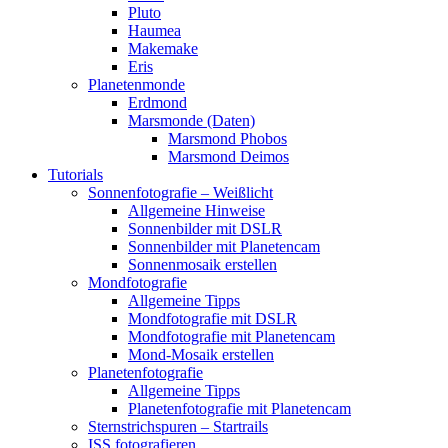
Pluto
Haumea
Makemake
Eris
Planetenmonde
Erdmond
Marsmonde (Daten)
Marsmond Phobos
Marsmond Deimos
Tutorials
Sonnenfotografie – Weißlicht
Allgemeine Hinweise
Sonnenbilder mit DSLR
Sonnenbilder mit Planetencam
Sonnenmosaik erstellen
Mondfotografie
Allgemeine Tipps
Mondfotografie mit DSLR
Mondfotografie mit Planetencam
Mond-Mosaik erstellen
Planetenfotografie
Allgemeine Tipps
Planetenfotografie mit Planetencam
Sternstrichspuren – Startrails
ISS fotografieren