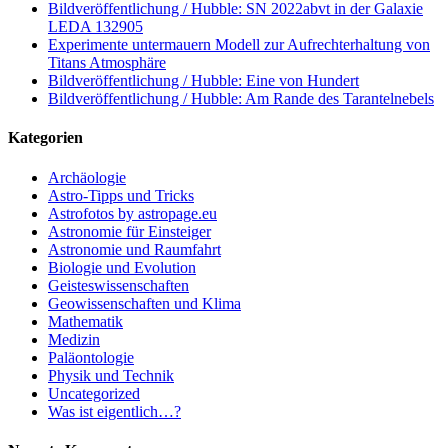
Bildveröffentlichung / Hubble: SN 2022abvt in der Galaxie
LEDA 132905
Experimente untermauern Modell zur Aufrechterhaltung von
Titans Atmosphäre
Bildveröffentlichung / Hubble: Eine von Hundert
Bildveröffentlichung / Hubble: Am Rande des Tarantelnebels
Kategorien
Archäologie
Astro-Tipps und Tricks
Astrofotos by astropage.eu
Astronomie für Einsteiger
Astronomie und Raumfahrt
Biologie und Evolution
Geisteswissenschaften
Geowissenschaften und Klima
Mathematik
Medizin
Paläontologie
Physik und Technik
Uncategorized
Was ist eigentlich…?