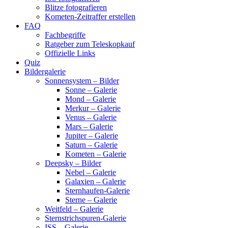
Blitze fotografieren
Kometen-Zeitraffer erstellen
FAQ
Fachbegriffe
Ratgeber zum Teleskopkauf
Offizielle Links
Quiz
Bildergalerie
Sonnensystem – Bilder
Sonne – Galerie
Mond – Galerie
Merkur – Galerie
Venus – Galerie
Mars – Galerie
Jupiter – Galerie
Saturn – Galerie
Kometen – Galerie
Deepsky – Bilder
Nebel – Galerie
Galaxien – Galerie
Sternhaufen-Galerie
Sterne – Galerie
Weitfeld – Galerie
Sternstrichspuren-Galerie
ISS – Galerie