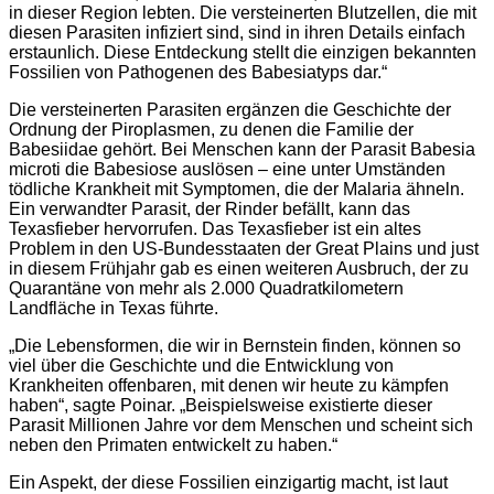
in dieser Region lebten. Die versteinerten Blutzellen, die mit
diesen Parasiten infiziert sind, sind in ihren Details einfach
erstaunlich. Diese Entdeckung stellt die einzigen bekannten
Fossilien von Pathogenen des Babesiatyps dar.“
Die versteinerten Parasiten ergänzen die Geschichte der
Ordnung der Piroplasmen, zu denen die Familie der
Babesiidae gehört. Bei Menschen kann der Parasit Babesia
microti die Babesiose auslösen – eine unter Umständen
tödliche Krankheit mit Symptomen, die der Malaria ähneln.
Ein verwandter Parasit, der Rinder befällt, kann das
Texasfieber hervorrufen. Das Texasfieber ist ein altes
Problem in den US-Bundesstaaten der Great Plains und just
in diesem Frühjahr gab es einen weiteren Ausbruch, der zu
Quarantäne von mehr als 2.000 Quadratkilometern
Landfläche in Texas führte.
„Die Lebensformen, die wir in Bernstein finden, können so
viel über die Geschichte und die Entwicklung von
Krankheiten offenbaren, mit denen wir heute zu kämpfen
haben“, sagte Poinar. „Beispielsweise existierte dieser
Parasit Millionen Jahre vor dem Menschen und scheint sich
neben den Primaten entwickelt zu haben.“
Ein Aspekt, der diese Fossilien einzigartig macht, ist laut