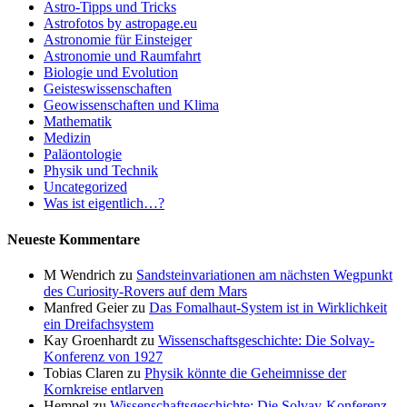
Astro-Tipps und Tricks
Astrofotos by astropage.eu
Astronomie für Einsteiger
Astronomie und Raumfahrt
Biologie und Evolution
Geisteswissenschaften
Geowissenschaften und Klima
Mathematik
Medizin
Paläontologie
Physik und Technik
Uncategorized
Was ist eigentlich…?
Neueste Kommentare
M Wendrich
zu
Sandsteinvariationen am nächsten Wegpunkt
des Curiosity-Rovers auf dem Mars
Manfred Geier
zu
Das Fomalhaut-System ist in Wirklichkeit
ein Dreifachsystem
Kay Groenhardt
zu
Wissenschaftsgeschichte: Die Solvay-
Konferenz von 1927
Tobias Claren
zu
Physik könnte die Geheimnisse der
Kornkreise entlarven
Hempel
zu
Wissenschaftsgeschichte: Die Solvay-Konferenz