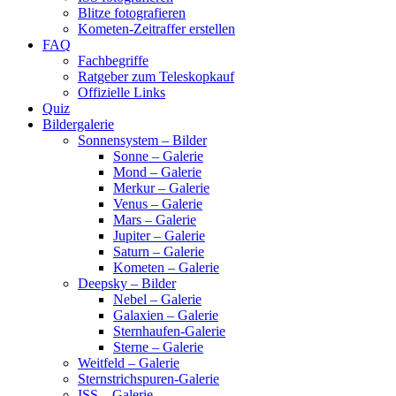
Blitze fotografieren
Kometen-Zeitraffer erstellen
FAQ
Fachbegriffe
Ratgeber zum Teleskopkauf
Offizielle Links
Quiz
Bildergalerie
Sonnensystem – Bilder
Sonne – Galerie
Mond – Galerie
Merkur – Galerie
Venus – Galerie
Mars – Galerie
Jupiter – Galerie
Saturn – Galerie
Kometen – Galerie
Deepsky – Bilder
Nebel – Galerie
Galaxien – Galerie
Sternhaufen-Galerie
Sterne – Galerie
Weitfeld – Galerie
Sternstrichspuren-Galerie
ISS – Galerie