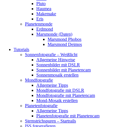
Pluto
Haumea
Makemake
Eris
Planetenmonde
Erdmond
Marsmonde (Daten)
Marsmond Phobos
Marsmond Deimos
Tutorials
Sonnenfotografie – Weißlicht
Allgemeine Hinweise
Sonnenbilder mit DSLR
Sonnenbilder mit Planetencam
Sonnenmosaik erstellen
Mondfotografie
Allgemeine Tipps
Mondfotografie mit DSLR
Mondfotografie mit Planetencam
Mond-Mosaik erstellen
Planetenfotografie
Allgemeine Tipps
Planetenfotografie mit Planetencam
Sternstrichspuren – Startrails
ISS fotografieren