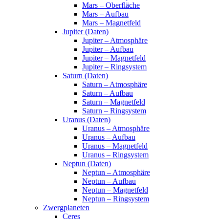
Mars – Oberfläche
Mars – Aufbau
Mars – Magnetfeld
Jupiter (Daten)
Jupiter – Atmosphäre
Jupiter – Aufbau
Jupiter – Magnetfeld
Jupiter – Ringsystem
Saturn (Daten)
Saturn – Atmosphäre
Saturn – Aufbau
Saturn – Magnetfeld
Saturn – Ringsystem
Uranus (Daten)
Uranus – Atmosphäre
Uranus – Aufbau
Uranus – Magnetfeld
Uranus – Ringsystem
Neptun (Daten)
Neptun – Atmosphäre
Neptun – Aufbau
Neptun – Magnetfeld
Neptun – Ringsystem
Zwergplaneten
Ceres