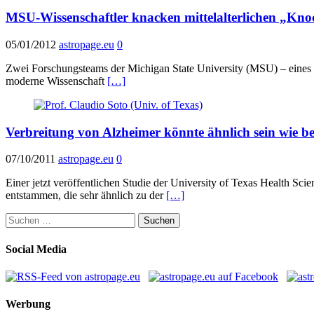
MSU-Wissenschaftler knacken mittelalterlichen „Kn
05/01/2012
astropage.eu
0
Zwei Forschungsteams der Michigan State University (MSU) – eines ar
moderne Wissenschaft
[…]
Verbreitung von Alzheimer könnte ähnlich sein wie be
07/10/2011
astropage.eu
0
Einer jetzt veröffentlichen Studie der University of Texas Health S
entstammen, die sehr ähnlich zu der
[…]
Suchen
nach:
Social Media
Werbung