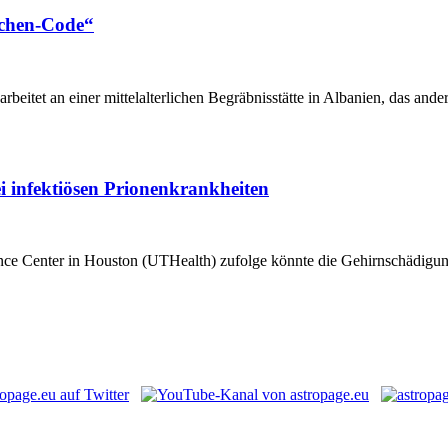
ochen-Code“
beitet an einer mittelalterlichen Begräbnisstätte in Albanien, das an
i infektiösen Prionenkrankheiten
cience Center in Houston (UTHealth) zufolge könnte die Gehirnschädigu