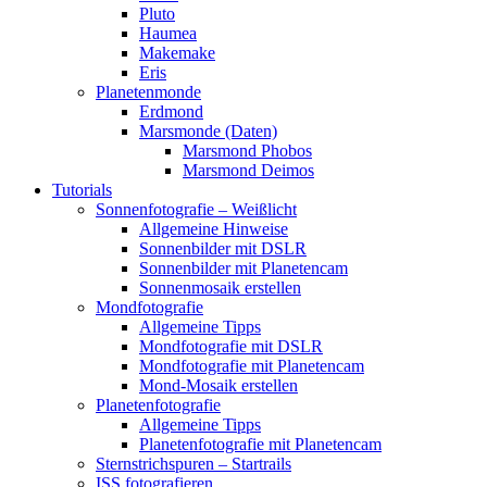
Pluto
Haumea
Makemake
Eris
Planetenmonde
Erdmond
Marsmonde (Daten)
Marsmond Phobos
Marsmond Deimos
Tutorials
Sonnenfotografie – Weißlicht
Allgemeine Hinweise
Sonnenbilder mit DSLR
Sonnenbilder mit Planetencam
Sonnenmosaik erstellen
Mondfotografie
Allgemeine Tipps
Mondfotografie mit DSLR
Mondfotografie mit Planetencam
Mond-Mosaik erstellen
Planetenfotografie
Allgemeine Tipps
Planetenfotografie mit Planetencam
Sternstrichspuren – Startrails
ISS fotografieren