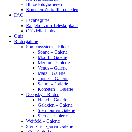
Blitze fotografieren
Kometen-Zeitraffer erstellen
FAQ
Fachbegriffe
Ratgeber zum Teleskopkauf
Offizielle Links
Quiz
Bildergalerie
Sonnensystem – Bilder
Sonne – Galerie
Mond – Galerie
Merkur – Galerie
Venus – Galerie
Mars – Galerie
Jupiter – Galerie
Saturn – Galerie
Kometen – Galerie
Deepsky – Bilder
Nebel – Galerie
Galaxien – Galerie
Sternhaufen-Galerie
Sterne – Galerie
Weitfeld – Galerie
Sternstrichspuren-Galerie
ISS – Galerie