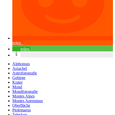
teilen
teilen
Alphonsus
Arzachel
Astrofotografie
Gebirge
Krater
Mond
Mondfotografie
Montes Alpes
Montes Apenninus
Oberfläche
Ptolemaeus
Teleskop