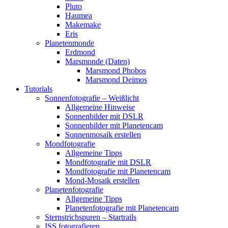
Pluto
Haumea
Makemake
Eris
Planetenmonde
Erdmond
Marsmonde (Daten)
Marsmond Phobos
Marsmond Deimos
Tutorials
Sonnenfotografie – Weißlicht
Allgemeine Hinweise
Sonnenbilder mit DSLR
Sonnenbilder mit Planetencam
Sonnenmosaik erstellen
Mondfotografie
Allgemeine Tipps
Mondfotografie mit DSLR
Mondfotografie mit Planetencam
Mond-Mosaik erstellen
Planetenfotografie
Allgemeine Tipps
Planetenfotografie mit Planetencam
Sternstrichspuren – Startrails
ISS fotografieren