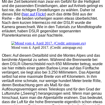
Mit der Zeit bekommt man zwar ein Gefühl für die Helligkeit
und die passenden Einstellungen, aber auf Anhieb gelingt es
fast nie, die richtigen Einstellungen zu wählen. Daher ist
dieses Bild (
hier auf Flickr
) auch das dritte Bild aus der
Reihe – die beiden vorherigen waren etwas überbelichtet.
Nach dem kurzen Intermezzo mit der DSLR wurde die
Kamera gewechselt. Wie in den Tutorials zur Mondfotografie
erläutert, haben DSLR gegenüber sogenannten
Planetenkameras ein paar Nachteile.
Mond vom 4. April 2017. (Credit: astropage.eu)
Oben: Auf diesem Detailbild sind die Montes Alpes und das
berühmte Alpental zu sehen. Während die Brennweite bei
dem DSLR-Übersichtsbild noch 650 Millimeter betrug, wurde
sie hier mittels einer guten Barlow-Linse auf das Fünffache
verlängert, sie liegt also bei 3.250 Millimetern. Das Alpental
selbst hat eine maximale Breite von elf Kilometern. In ihm
verläuft eine schmale, nur wenige hundert Meter breite Rille,
deren Beobachtung gern als Maß für das
Auflösungsvermögen eines Teleskops und für den Grad der
Luftunruhe („Seeing“) herangezogen wird. Wenn man genau
hinschaut, kann man die Alpentalrille erahnen. Das bedeutet,
dass die Luft für die hohe Brennweite eigentlich schon etwas