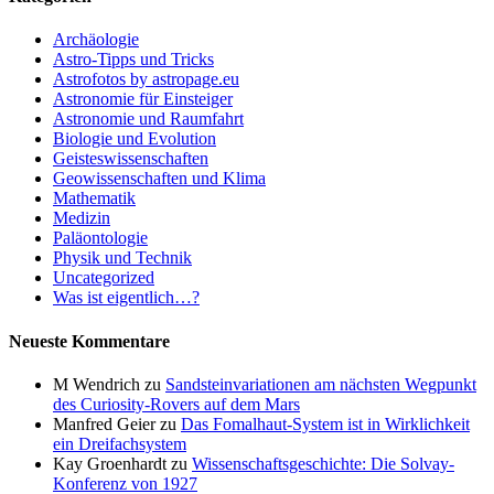
Archäologie
Astro-Tipps und Tricks
Astrofotos by astropage.eu
Astronomie für Einsteiger
Astronomie und Raumfahrt
Biologie und Evolution
Geisteswissenschaften
Geowissenschaften und Klima
Mathematik
Medizin
Paläontologie
Physik und Technik
Uncategorized
Was ist eigentlich…?
Neueste Kommentare
M Wendrich
zu
Sandsteinvariationen am nächsten Wegpunkt
des Curiosity-Rovers auf dem Mars
Manfred Geier
zu
Das Fomalhaut-System ist in Wirklichkeit
ein Dreifachsystem
Kay Groenhardt
zu
Wissenschaftsgeschichte: Die Solvay-
Konferenz von 1927