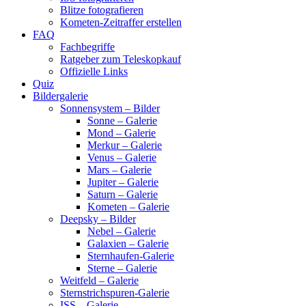
Blitze fotografieren
Kometen-Zeitraffer erstellen
FAQ
Fachbegriffe
Ratgeber zum Teleskopkauf
Offizielle Links
Quiz
Bildergalerie
Sonnensystem – Bilder
Sonne – Galerie
Mond – Galerie
Merkur – Galerie
Venus – Galerie
Mars – Galerie
Jupiter – Galerie
Saturn – Galerie
Kometen – Galerie
Deepsky – Bilder
Nebel – Galerie
Galaxien – Galerie
Sternhaufen-Galerie
Sterne – Galerie
Weitfeld – Galerie
Sternstrichspuren-Galerie
ISS – Galerie