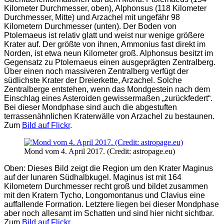
Kilometer Durchmesser, oben), Alphonsus (118 Kilometer
Durchmesser, Mitte) und Arzachel mit ungefähr 98
Kilometern Durchmesser (unten). Der Boden von
Ptolemaeus ist relativ glatt und weist nur wenige größere
Krater auf. Der größte von ihnen, Ammonius fast direkt im
Norden, ist etwa neun Kilometer groß. Alphonsus besitzt im
Gegensatz zu Ptolemaeus einen ausgeprägten Zentralberg.
Über einen noch massiveren Zentralberg verfügt der
südlichste Krater der Dreierkette, Arzachel. Solche
Zentralberge entstehen, wenn das Mondgestein nach dem
Einschlag eines Asteroiden gewissermaßen „zurückfedert“.
Bei dieser Mondphase sind auch die abgestuften
terrassenähnlichen Kraterwälle von Arzachel zu bestaunen.
Zum
Bild auf Flickr
.
Mond vom 4. April 2017. (Credit: astropage.eu)
Oben: Dieses Bild zeigt die Region um den Krater Maginus
auf der lunaren Südhalbkugel. Maginus ist mit 164
Kilometern Durchmesser recht groß und bildet zusammen
mit den Kratern Tycho, Longomontanus und Clavius eine
auffallende Formation. Letztere liegen bei dieser Mondphase
aber noch allesamt im Schatten und sind hier nicht sichtbar.
Zum
Bild auf Flickr
.