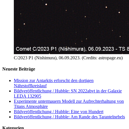
C/2023 P1 (Nishimura), 06.09.2023. (Credits: astropage.eu)
Neueste Beiträge
Mission zur Antarktis erforscht den dortigen
Nährstoffkreislauf
Bildveröffentlichung / Hubble: SN 2022abvt in der Galaxie
LEDA 132905
Experimente untermauern Modell zur Aufrechterhaltung von
Titans Atmosphäre
Bildveröffentlichung / Hubble: Eine von Hundert
Bildveröffentlichung / Hubble: Am Rande des Tarantelnebels
Kategorien