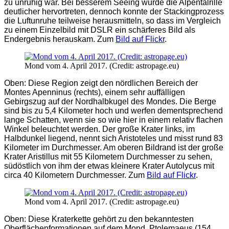
zu unruhig war. Bei besserem Seeing würde die Alpentalrille
deutlicher hervortreten, dennoch konnte der Stackingprozess
die Luftunruhe teilweise herausmitteln, so dass im Vergleich
zu einem Einzelbild mit DSLR ein schärferes Bild als
Endergebnis herauskam. Zum
Bild auf Flickr
.
Mond vom 4. April 2017. (Credit: astropage.eu)
Oben: Diese Region zeigt den nördlichen Bereich der
Montes Apenninus (rechts), einem sehr auffälligen
Gebirgszug auf der Nordhalbkugel des Mondes. Die Berge
sind bis zu 5,4 Kilometer hoch und werfen dementsprechend
lange Schatten, wenn sie so wie hier in einem relativ flachen
Winkel beleuchtet werden. Der große Krater links, im
Halbdunkel liegend, nennt sich Aristoteles und misst rund 83
Kilometer im Durchmesser. Am oberen Bildrand ist der große
Krater Aristillus mit 55 Kilometern Durchmesser zu sehen,
südöstlich von ihm der etwas kleinere Krater Autolycus mit
circa 40 Kilometern Durchmesser. Zum
Bild auf Flickr
.
Mond vom 4. April 2017. (Credit: astropage.eu)
Oben: Diese Kraterkette gehört zu den bekanntesten
Oberflächenformationen auf dem Mond. Ptolemaeus (154