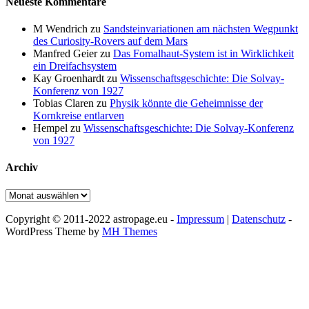
Neueste Kommentare
M Wendrich
zu
Sandsteinvariationen am nächsten Wegpunkt
des Curiosity-Rovers auf dem Mars
Manfred Geier
zu
Das Fomalhaut-System ist in Wirklichkeit
ein Dreifachsystem
Kay Groenhardt
zu
Wissenschaftsgeschichte: Die Solvay-
Konferenz von 1927
Tobias Claren
zu
Physik könnte die Geheimnisse der
Kornkreise entlarven
Hempel
zu
Wissenschaftsgeschichte: Die Solvay-Konferenz
von 1927
Archiv
Archiv
Copyright © 2011-2022 astropage.eu -
Impressum
|
Datenschutz
-
WordPress Theme by
MH Themes