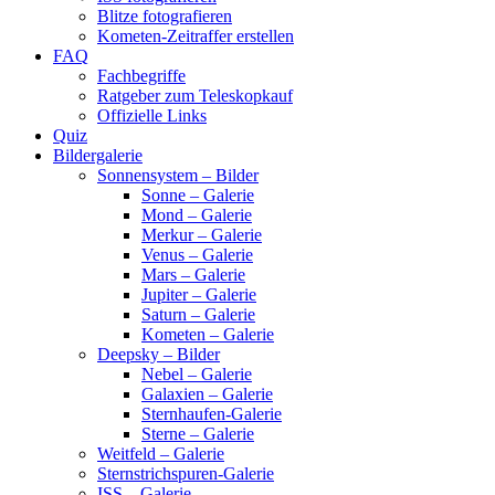
Blitze fotografieren
Kometen-Zeitraffer erstellen
FAQ
Fachbegriffe
Ratgeber zum Teleskopkauf
Offizielle Links
Quiz
Bildergalerie
Sonnensystem – Bilder
Sonne – Galerie
Mond – Galerie
Merkur – Galerie
Venus – Galerie
Mars – Galerie
Jupiter – Galerie
Saturn – Galerie
Kometen – Galerie
Deepsky – Bilder
Nebel – Galerie
Galaxien – Galerie
Sternhaufen-Galerie
Sterne – Galerie
Weitfeld – Galerie
Sternstrichspuren-Galerie
ISS – Galerie