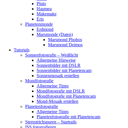
Pluto
Haumea
Makemake
Eris
Planetenmonde
Erdmond
Marsmonde (Daten)
Marsmond Phobos
Marsmond Deimos
Tutorials
Sonnenfotografie – Weißlicht
Allgemeine Hinweise
Sonnenbilder mit DSLR
Sonnenbilder mit Planetencam
Sonnenmosaik erstellen
Mondfotografie
Allgemeine Tipps
Mondfotografie mit DSLR
Mondfotografie mit Planetencam
Mond-Mosaik erstellen
Planetenfotografie
Allgemeine Tipps
Planetenfotografie mit Planetencam
Sternstrichspuren – Startrails
ISS fotografieren