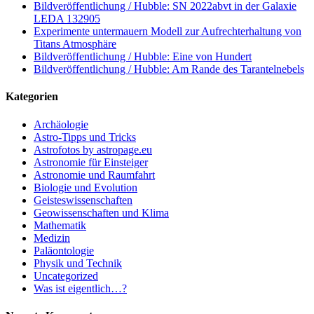
Bildveröffentlichung / Hubble: SN 2022abvt in der Galaxie
LEDA 132905
Experimente untermauern Modell zur Aufrechterhaltung von
Titans Atmosphäre
Bildveröffentlichung / Hubble: Eine von Hundert
Bildveröffentlichung / Hubble: Am Rande des Tarantelnebels
Kategorien
Archäologie
Astro-Tipps und Tricks
Astrofotos by astropage.eu
Astronomie für Einsteiger
Astronomie und Raumfahrt
Biologie und Evolution
Geisteswissenschaften
Geowissenschaften und Klima
Mathematik
Medizin
Paläontologie
Physik und Technik
Uncategorized
Was ist eigentlich…?