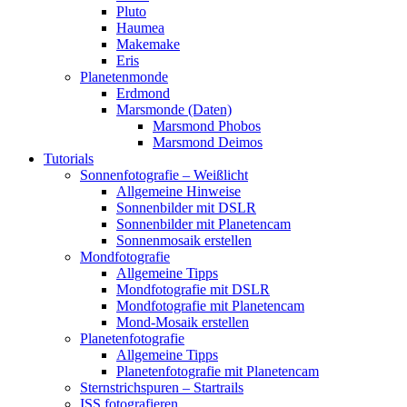
Pluto
Haumea
Makemake
Eris
Planetenmonde
Erdmond
Marsmonde (Daten)
Marsmond Phobos
Marsmond Deimos
Tutorials
Sonnenfotografie – Weißlicht
Allgemeine Hinweise
Sonnenbilder mit DSLR
Sonnenbilder mit Planetencam
Sonnenmosaik erstellen
Mondfotografie
Allgemeine Tipps
Mondfotografie mit DSLR
Mondfotografie mit Planetencam
Mond-Mosaik erstellen
Planetenfotografie
Allgemeine Tipps
Planetenfotografie mit Planetencam
Sternstrichspuren – Startrails
ISS fotografieren