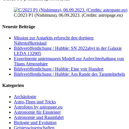
C/2023 P1 (Nishimura), 06.09.2023. (Credits: astropage.eu)
Neueste Beiträge
Mission zur Antarktis erforscht den dortigen
Nährstoffkreislauf
Bildveröffentlichung / Hubble: SN 2022abvt in der Galaxie
LEDA 132905
Experimente untermauern Modell zur Aufrechterhaltung von
Titans Atmosphäre
Bildveröffentlichung / Hubble: Eine von Hundert
Bildveröffentlichung / Hubble: Am Rande des Tarantelnebels
Kategorien
Archäologie
Astro-Tipps und Tricks
Astrofotos by astropage.eu
Astronomie für Einsteiger
Astronomie und Raumfahrt
Biologie und Evolution
Geisteswissenschaften