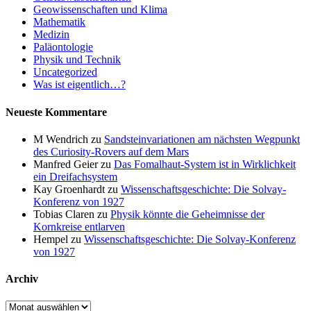
Geowissenschaften und Klima
Mathematik
Medizin
Paläontologie
Physik und Technik
Uncategorized
Was ist eigentlich…?
Neueste Kommentare
M Wendrich
zu
Sandsteinvariationen am nächsten Wegpunkt
des Curiosity-Rovers auf dem Mars
Manfred Geier
zu
Das Fomalhaut-System ist in Wirklichkeit
ein Dreifachsystem
Kay Groenhardt
zu
Wissenschaftsgeschichte: Die Solvay-
Konferenz von 1927
Tobias Claren
zu
Physik könnte die Geheimnisse der
Kornkreise entlarven
Hempel
zu
Wissenschaftsgeschichte: Die Solvay-Konferenz
von 1927
Archiv
Archiv