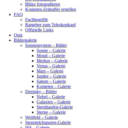
Blitze fotografieren
Kometen-Zeitraffer erstellen
FAQ
Fachbegriffe
Ratgeber zum Teleskopkauf
Offizielle Links
Quiz
Bildergalerie
Sonnensystem – Bilder
Sonne – Galerie
Mond – Galerie
Merkur – Galerie
Venus – Galerie
Mars – Galerie
Jupiter – Galerie
Saturn – Galerie
Kometen – Galerie
Deepsky – Bilder
Nebel – Galerie
Galaxien – Galerie
Sternhaufen-Galerie
Sterne – Galerie
Weitfeld – Galerie
Sternstrichspuren-Galerie
ISS – Galerie