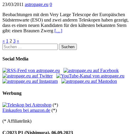
23/03/2011
astropage.eu
0
Beobachtungen mit dem Very Large Telescope der Europäischen
Südsternwarte (ESO) und zwei anderen Teleskopen haben gezeigt,
dass es einen neuen Kandidaten für den kältesten bekannten Stern
gibt: einen Braunen Zwerg
[…]
Seitennummerierung
«
1
2
3
»
Suchen
der
nach:
Beiträge
Social Media
Werbung
(*)
Einkaufen bei amazon.de
(*)
(* Affiliatelink)
C/2023 P1 (Nishimura), 06.09.2023