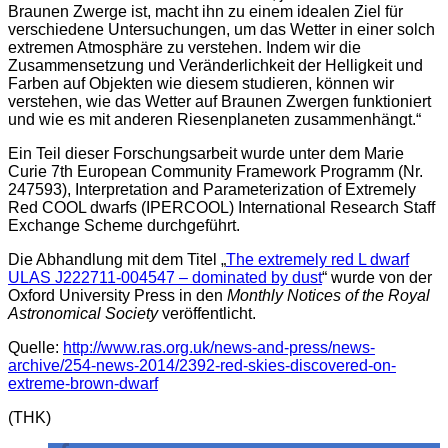
Braunen Zwerge ist, macht ihn zu einem idealen Ziel für
verschiedene Untersuchungen, um das Wetter in einer solch
extremen Atmosphäre zu verstehen. Indem wir die
Zusammensetzung und Veränderlichkeit der Helligkeit und
Farben auf Objekten wie diesem studieren, können wir
verstehen, wie das Wetter auf Braunen Zwergen funktioniert
und wie es mit anderen Riesenplaneten zusammenhängt.“
Ein Teil dieser Forschungsarbeit wurde unter dem Marie
Curie 7th European Community Framework Programm (Nr.
247593), Interpretation and Parameterization of Extremely
Red COOL dwarfs (IPERCOOL) International Research Staff
Exchange Scheme durchgeführt.
Die Abhandlung mit dem Titel „
The extremely red L dwarf
ULAS J222711-004547 – dominated by dust
“ wurde von der
Oxford University Press in den
Monthly Notices of the Royal
Astronomical Society
veröffentlicht.
Quelle:
http://www.ras.org.uk/news-and-press/news-
archive/254-news-2014/2392-red-skies-discovered-on-
extreme-brown-dwarf
(THK)