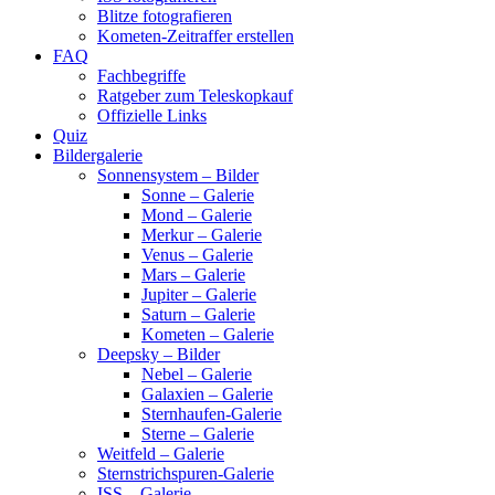
Blitze fotografieren
Kometen-Zeitraffer erstellen
FAQ
Fachbegriffe
Ratgeber zum Teleskopkauf
Offizielle Links
Quiz
Bildergalerie
Sonnensystem – Bilder
Sonne – Galerie
Mond – Galerie
Merkur – Galerie
Venus – Galerie
Mars – Galerie
Jupiter – Galerie
Saturn – Galerie
Kometen – Galerie
Deepsky – Bilder
Nebel – Galerie
Galaxien – Galerie
Sternhaufen-Galerie
Sterne – Galerie
Weitfeld – Galerie
Sternstrichspuren-Galerie
ISS – Galerie