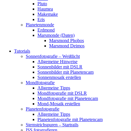
Pluto
Haumea
Makemake
Eris
Planetenmonde
Erdmond
Marsmonde (Daten)
Marsmond Phobos
Marsmond Deimos
Tutorials
Sonnenfotografie – Weißlicht
Allgemeine Hinweise
Sonnenbilder mit DSLR
Sonnenbilder mit Planetencam
Sonnenmosaik erstellen
Mondfotografie
Allgemeine Tipps
Mondfotografie mit DSLR
Mondfotografie mit Planetencam
Mond-Mosaik erstellen
Planetenfotografie
Allgemeine Tipps
Planetenfotografie mit Planetencam
Sternstrichspuren – Startrails
ISS fotografieren