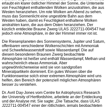
erlaubt ein klarer östlicher Himmel der Sonne, die Unterseite
von Feuchtigkeit enthaltenden Wolken anzustrahlen, die aus
Westen heranziehen. Um rote Wolken am Abend zu sehen,
muss das Sonnenlicht eine ungestörte Bahn aus dem
Westen haben, damit es Feuchtigkeit enthaltene Wolken
anstrahlen kann, die aus dem Osten heranziehen. Der
kürzlich entdeckte Braune Zwerg ULAS J222711-004547 hat
jedoch eine Atmosphäre, in der der Himmel immer rot ist.
Die Riesenplaneten des Sonnensystems, Jupiter und Saturn,
offenbaren verschiedene Wolkenschichten mit Ammoniak
und Schwefelwasserstoff sowie Wasserdampf. Die auf
diesem besonderen Braunen Zwerg beobachtete
Atmosphäre ist heißer und enthält Wasserdampf, Methan und
wahrscheinlich etwas Ammoniak. Aber
ungewöhnlicherweise wird sie von sandgroßen
Mineralpartikeln dominiert. Ein gutes Wissen über die
Funktionsweise solch einer extremen Atmosphäre wird uns
helfen, den Bereich der potenziell möglichen Atmosphären
besser zu verstehen.
Dr. Avril Day-Jones vom Centre for Astrophysics Research
der University of Hertfordshire, arbeitete an der Entdeckung
und der Analyse mit. Sie sagte: „Die Tatsache, dass ULAS
J222711-004547 einer der rötlichsten, jemals beobachteten