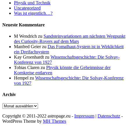
Physik und Technik
Uncategorized
Was ist eigentlich…?
Neueste Kommentare
M Wendrich
zu
Sandsteinvariationen am nächsten Wegpunkt
des Curiosity-Rovers auf dem Mars
Manfred Geier
zu
Das Fomalhaut-System ist in Wirklichkeit
ein Dreifachsystem
Kay Groenhardt
zu
Wissenschaftsgeschichte: Die Solvay-
Konferenz von 1927
Tobias Claren
zu
Physik könnte die Geheimnisse der
Kornkreise entlarven
Hempel
zu
Wissenschaftsgeschichte: Die Solvay-Konferenz
von 1927
Archiv
Archiv
Copyright © 2011-2022 astropage.eu -
Impressum
|
Datenschutz
-
WordPress Theme by
MH Themes