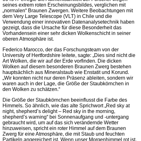
seines extrem roten Erscheinungsbildes, verglichen mit
„normalen“ Braunen Zwergen. Weitere Beobachtungen mit
dem Very Large Telescope (VLT) in Chile und die
Verwendung einer innovativen Datenanalysetechnik haben
gezeigt, dass die Ursache für diese Besonderheit das
Vorhandensein einer sehr dicken Wolkenschicht in seiner
oberen Atmosphäre ist.
Federico Marocco, der das Forschungsteam von der
University of Hertfordshire leitete, sagte: „Dies sind nicht die
Art Wolken, die wir auf der Erde vorfinden. Die dicken
Wolken auf diesem besonderen Braunen Zwerg bestehen
hauptsächlich aus Mineralstaub wie Enstatit und Korund.
„Wir konnten nicht nur deren Präsenz ableiten, sondern wir
waren auch in der Lage, die Größe der Staubkörnchen in
den Wolken zu schätzen.“
Die Größe der Staubkörnchen beeinflusst die Farbe des
Himmels. So ähnlich, wie das alte Sprichwort „Red sky at
night, shepherd’s delight – Red sky in the morning,
shepherd’s warning“ bei Sonnenaufgang und -untergang
gebraucht wird, um auf das sich verändernde Wetter
hinzuweisen, spricht ein roter Himmel auf dem Braunen
Zwerg für eine Atmosphäre, die mit Staub und feuchten
Partikeln angereichert ist. Wenn unser Morgenhimmel rot ist,