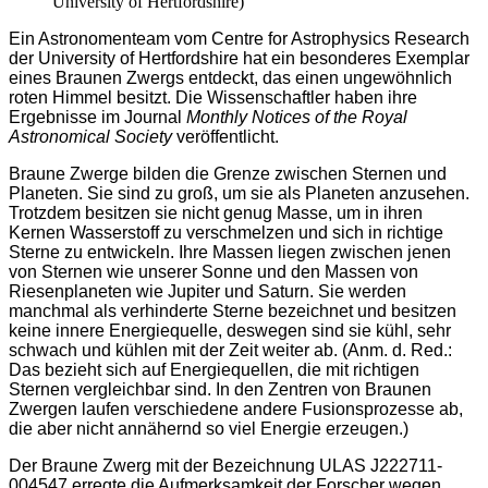
University of Hertfordshire)
Ein Astronomenteam vom Centre for Astrophysics Research
der University of Hertfordshire hat ein besonderes Exemplar
eines Braunen Zwergs entdeckt, das einen ungewöhnlich
roten Himmel besitzt. Die Wissenschaftler haben ihre
Ergebnisse im Journal
Monthly Notices of the Royal
Astronomical Society
veröffentlicht.
Braune Zwerge bilden die Grenze zwischen Sternen und
Planeten. Sie sind zu groß, um sie als Planeten anzusehen.
Trotzdem besitzen sie nicht genug Masse, um in ihren
Kernen Wasserstoff zu verschmelzen und sich in richtige
Sterne zu entwickeln. Ihre Massen liegen zwischen jenen
von Sternen wie unserer Sonne und den Massen von
Riesenplaneten wie Jupiter und Saturn. Sie werden
manchmal als verhinderte Sterne bezeichnet und besitzen
keine innere Energiequelle, deswegen sind sie kühl, sehr
schwach und kühlen mit der Zeit weiter ab. (Anm. d. Red.:
Das bezieht sich auf Energiequellen, die mit richtigen
Sternen vergleichbar sind. In den Zentren von Braunen
Zwergen laufen verschiedene andere Fusionsprozesse ab,
die aber nicht annähernd so viel Energie erzeugen.)
Der Braune Zwerg mit der Bezeichnung ULAS J222711-
004547 erregte die Aufmerksamkeit der Forscher wegen