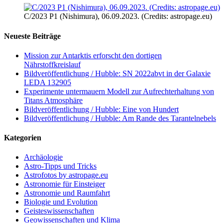
C/2023 P1 (Nishimura), 06.09.2023. (Credits: astropage.eu)
Neueste Beiträge
Mission zur Antarktis erforscht den dortigen
Nährstoffkreislauf
Bildveröffentlichung / Hubble: SN 2022abvt in der Galaxie
LEDA 132905
Experimente untermauern Modell zur Aufrechterhaltung von
Titans Atmosphäre
Bildveröffentlichung / Hubble: Eine von Hundert
Bildveröffentlichung / Hubble: Am Rande des Tarantelnebels
Kategorien
Archäologie
Astro-Tipps und Tricks
Astrofotos by astropage.eu
Astronomie für Einsteiger
Astronomie und Raumfahrt
Biologie und Evolution
Geisteswissenschaften
Geowissenschaften und Klima