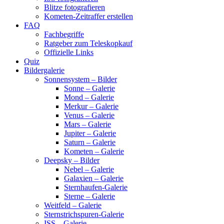
Blitze fotografieren
Kometen-Zeitraffer erstellen
FAQ
Fachbegriffe
Ratgeber zum Teleskopkauf
Offizielle Links
Quiz
Bildergalerie
Sonnensystem – Bilder
Sonne – Galerie
Mond – Galerie
Merkur – Galerie
Venus – Galerie
Mars – Galerie
Jupiter – Galerie
Saturn – Galerie
Kometen – Galerie
Deepsky – Bilder
Nebel – Galerie
Galaxien – Galerie
Sternhaufen-Galerie
Sterne – Galerie
Weitfeld – Galerie
Sternstrichspuren-Galerie
ISS – Galerie