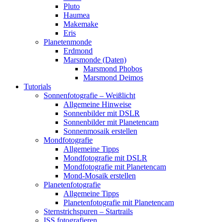
Pluto
Haumea
Makemake
Eris
Planetenmonde
Erdmond
Marsmonde (Daten)
Marsmond Phobos
Marsmond Deimos
Tutorials
Sonnenfotografie – Weißlicht
Allgemeine Hinweise
Sonnenbilder mit DSLR
Sonnenbilder mit Planetencam
Sonnenmosaik erstellen
Mondfotografie
Allgemeine Tipps
Mondfotografie mit DSLR
Mondfotografie mit Planetencam
Mond-Mosaik erstellen
Planetenfotografie
Allgemeine Tipps
Planetenfotografie mit Planetencam
Sternstrichspuren – Startrails
ISS fotografieren