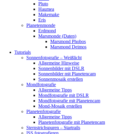
Pluto
Haumea
Makemake
Eris
Planetenmonde
Erdmond
Marsmonde (Daten)
Marsmond Phobos
Marsmond Deimos
Tutorials
Sonnenfotografie – Weißlicht
Allgemeine Hinweise
Sonnenbilder mit DSLR
Sonnenbilder mit Planetencam
Sonnenmosaik erstellen
Mondfotografie
Allgemeine Tipps
Mondfotografie mit DSLR
Mondfotografie mit Planetencam
Mond-Mosaik erstellen
Planetenfotografie
Allgemeine Tipps
Planetenfotografie mit Planetencam
Sternstrichspuren – Startrails
ISS fotografieren