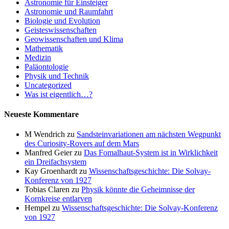
Astronomie für Einsteiger
Astronomie und Raumfahrt
Biologie und Evolution
Geisteswissenschaften
Geowissenschaften und Klima
Mathematik
Medizin
Paläontologie
Physik und Technik
Uncategorized
Was ist eigentlich…?
Neueste Kommentare
M Wendrich
zu
Sandsteinvariationen am nächsten Wegpunkt
des Curiosity-Rovers auf dem Mars
Manfred Geier
zu
Das Fomalhaut-System ist in Wirklichkeit
ein Dreifachsystem
Kay Groenhardt
zu
Wissenschaftsgeschichte: Die Solvay-
Konferenz von 1927
Tobias Claren
zu
Physik könnte die Geheimnisse der
Kornkreise entlarven
Hempel
zu
Wissenschaftsgeschichte: Die Solvay-Konferenz
von 1927