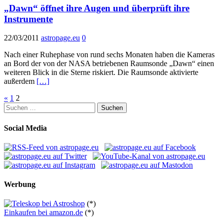
„Dawn“ öffnet ihre Augen und überprüft ihre
Instrumente
22/03/2011
astropage.eu
0
Nach einer Ruhephase von rund sechs Monaten haben die Kameras
an Bord der von der NASA betriebenen Raumsonde „Dawn“ einen
weiteren Blick in die Sterne riskiert. Die Raumsonde aktivierte
außerdem
[…]
Seitennummerierung
«
1
2
Suchen
der
nach:
Beiträge
Social Media
Werbung
(*)
Einkaufen bei amazon.de
(*)