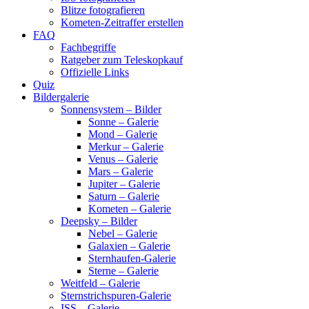
Blitze fotografieren
Kometen-Zeitraffer erstellen
FAQ
Fachbegriffe
Ratgeber zum Teleskopkauf
Offizielle Links
Quiz
Bildergalerie
Sonnensystem – Bilder
Sonne – Galerie
Mond – Galerie
Merkur – Galerie
Venus – Galerie
Mars – Galerie
Jupiter – Galerie
Saturn – Galerie
Kometen – Galerie
Deepsky – Bilder
Nebel – Galerie
Galaxien – Galerie
Sternhaufen-Galerie
Sterne – Galerie
Weitfeld – Galerie
Sternstrichspuren-Galerie
ISS – Galerie