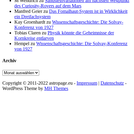
M Wendrich
zu
Sandsteinvariationen am nächsten Wegpunkt
des Curiosity-Rovers auf dem Mars
Manfred Geier
zu
Das Fomalhaut-System ist in Wirklichkeit
ein Dreifachsystem
Kay Groenhardt
zu
Wissenschaftsgeschichte: Die Solvay-
Konferenz von 1927
Tobias Claren
zu
Physik könnte die Geheimnisse der
Kornkreise entlarven
Hempel
zu
Wissenschaftsgeschichte: Die Solvay-Konferenz
von 1927
Archiv
Archiv
Copyright © 2011-2022 astropage.eu -
Impressum
|
Datenschutz
-
WordPress Theme by
MH Themes