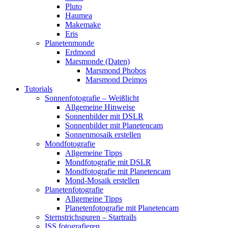
Pluto
Haumea
Makemake
Eris
Planetenmonde
Erdmond
Marsmonde (Daten)
Marsmond Phobos
Marsmond Deimos
Tutorials
Sonnenfotografie – Weißlicht
Allgemeine Hinweise
Sonnenbilder mit DSLR
Sonnenbilder mit Planetencam
Sonnenmosaik erstellen
Mondfotografie
Allgemeine Tipps
Mondfotografie mit DSLR
Mondfotografie mit Planetencam
Mond-Mosaik erstellen
Planetenfotografie
Allgemeine Tipps
Planetenfotografie mit Planetencam
Sternstrichspuren – Startrails
ISS fotografieren