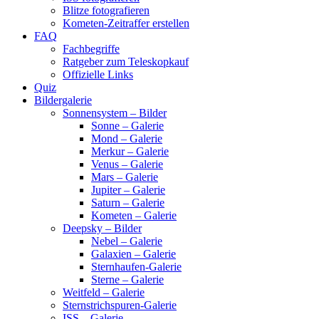
Blitze fotografieren
Kometen-Zeitraffer erstellen
FAQ
Fachbegriffe
Ratgeber zum Teleskopkauf
Offizielle Links
Quiz
Bildergalerie
Sonnensystem – Bilder
Sonne – Galerie
Mond – Galerie
Merkur – Galerie
Venus – Galerie
Mars – Galerie
Jupiter – Galerie
Saturn – Galerie
Kometen – Galerie
Deepsky – Bilder
Nebel – Galerie
Galaxien – Galerie
Sternhaufen-Galerie
Sterne – Galerie
Weitfeld – Galerie
Sternstrichspuren-Galerie
ISS – Galerie