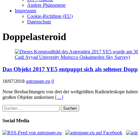
Andere Phänomene
Impressum
Cookie-Richtlinie (EU)
Datenschutz
Doppelasteroid
Das Objekt 2017 YE5 entpuppt sich als seltener Dopp
18/07/2018
astropage.eu
0
Neue Beobachtungen von drei der weltgrößten Radioteleskope haben er
großen Objekte umkreisen
[…]
Suchen
nach:
Social Media