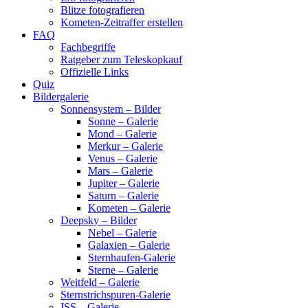
Blitze fotografieren
Kometen-Zeitraffer erstellen
FAQ
Fachbegriffe
Ratgeber zum Teleskopkauf
Offizielle Links
Quiz
Bildergalerie
Sonnensystem – Bilder
Sonne – Galerie
Mond – Galerie
Merkur – Galerie
Venus – Galerie
Mars – Galerie
Jupiter – Galerie
Saturn – Galerie
Kometen – Galerie
Deepsky – Bilder
Nebel – Galerie
Galaxien – Galerie
Sternhaufen-Galerie
Sterne – Galerie
Weitfeld – Galerie
Sternstrichspuren-Galerie
ISS – Galerie