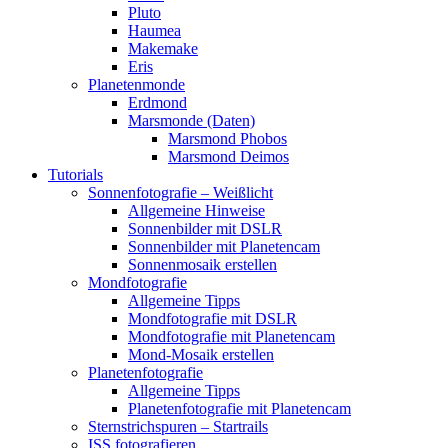
Pluto
Haumea
Makemake
Eris
Planetenmonde
Erdmond
Marsmonde (Daten)
Marsmond Phobos
Marsmond Deimos
Tutorials
Sonnenfotografie – Weißlicht
Allgemeine Hinweise
Sonnenbilder mit DSLR
Sonnenbilder mit Planetencam
Sonnenmosaik erstellen
Mondfotografie
Allgemeine Tipps
Mondfotografie mit DSLR
Mondfotografie mit Planetencam
Mond-Mosaik erstellen
Planetenfotografie
Allgemeine Tipps
Planetenfotografie mit Planetencam
Sternstrichspuren – Startrails
ISS fotografieren