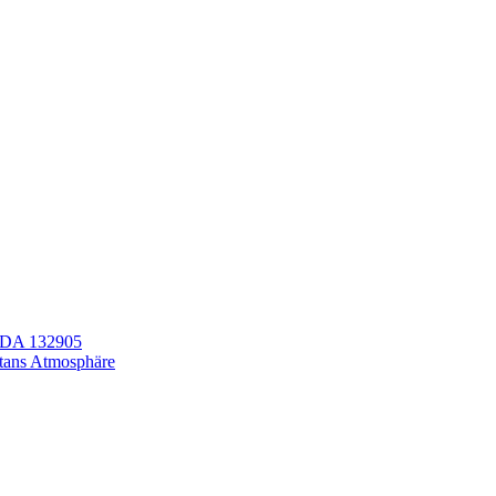
LEDA 132905
itans Atmosphäre