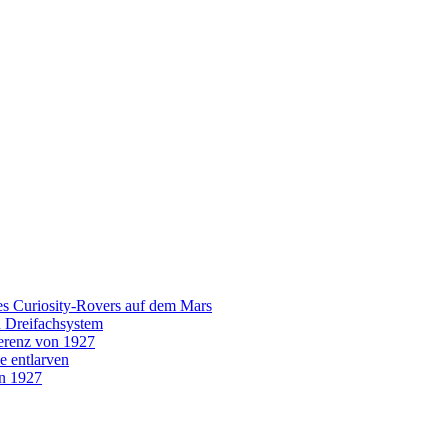
es Curiosity-Rovers auf dem Mars
n Dreifachsystem
erenz von 1927
e entlarven
on 1927