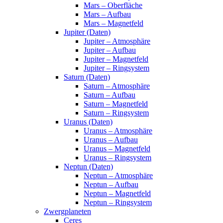
Mars – Oberfläche
Mars – Aufbau
Mars – Magnetfeld
Jupiter (Daten)
Jupiter – Atmosphäre
Jupiter – Aufbau
Jupiter – Magnetfeld
Jupiter – Ringsystem
Saturn (Daten)
Saturn – Atmosphäre
Saturn – Aufbau
Saturn – Magnetfeld
Saturn – Ringsystem
Uranus (Daten)
Uranus – Atmosphäre
Uranus – Aufbau
Uranus – Magnetfeld
Uranus – Ringsystem
Neptun (Daten)
Neptun – Atmosphäre
Neptun – Aufbau
Neptun – Magnetfeld
Neptun – Ringsystem
Zwergplaneten
Ceres