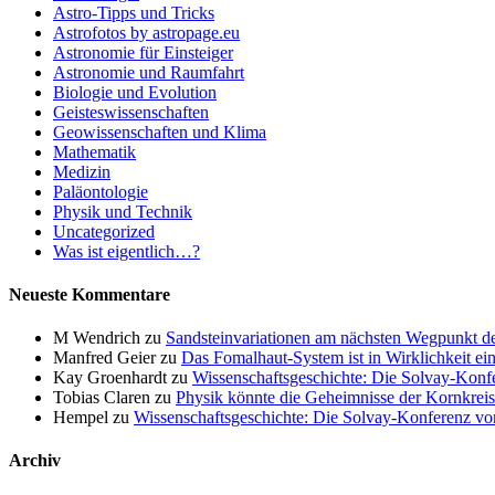
Astro-Tipps und Tricks
Astrofotos by astropage.eu
Astronomie für Einsteiger
Astronomie und Raumfahrt
Biologie und Evolution
Geisteswissenschaften
Geowissenschaften und Klima
Mathematik
Medizin
Paläontologie
Physik und Technik
Uncategorized
Was ist eigentlich…?
Neueste Kommentare
M Wendrich
zu
Sandsteinvariationen am nächsten Wegpunkt d
Manfred Geier
zu
Das Fomalhaut-System ist in Wirklichkeit ei
Kay Groenhardt
zu
Wissenschaftsgeschichte: Die Solvay-Konf
Tobias Claren
zu
Physik könnte die Geheimnisse der Kornkreis
Hempel
zu
Wissenschaftsgeschichte: Die Solvay-Konferenz v
Archiv