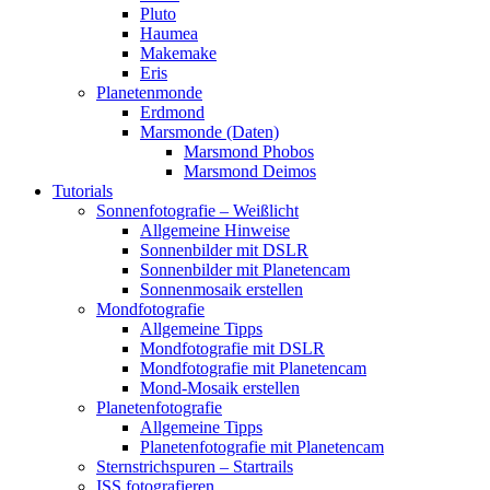
Pluto
Haumea
Makemake
Eris
Planetenmonde
Erdmond
Marsmonde (Daten)
Marsmond Phobos
Marsmond Deimos
Tutorials
Sonnenfotografie – Weißlicht
Allgemeine Hinweise
Sonnenbilder mit DSLR
Sonnenbilder mit Planetencam
Sonnenmosaik erstellen
Mondfotografie
Allgemeine Tipps
Mondfotografie mit DSLR
Mondfotografie mit Planetencam
Mond-Mosaik erstellen
Planetenfotografie
Allgemeine Tipps
Planetenfotografie mit Planetencam
Sternstrichspuren – Startrails
ISS fotografieren