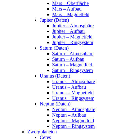
Mars – Oberfläche
Mars – Aufbau
Mars – Magnetfeld
Jupiter (Daten)
Jupiter – Atmosphäre
Jupiter – Aufbau
Jupiter – Magnetfeld
Jupiter – Ringsystem
Saturn (Daten)
Saturn – Atmosphäre
Saturn – Aufbau
Saturn – Magnetfeld
Saturn – Ringsystem
Uranus (Daten)
Uranus – Atmosphäre
Uranus – Aufbau
Uranus – Magnetfeld
Uranus – Ringsystem
Neptun (Daten)
Neptun – Atmosphäre
Neptun – Aufbau
Neptun – Magnetfeld
Neptun – Ringsystem
Zwergplaneten
Ceres