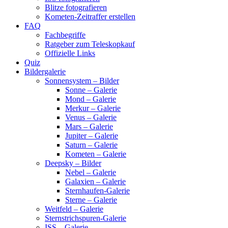
Blitze fotografieren
Kometen-Zeitraffer erstellen
FAQ
Fachbegriffe
Ratgeber zum Teleskopkauf
Offizielle Links
Quiz
Bildergalerie
Sonnensystem – Bilder
Sonne – Galerie
Mond – Galerie
Merkur – Galerie
Venus – Galerie
Mars – Galerie
Jupiter – Galerie
Saturn – Galerie
Kometen – Galerie
Deepsky – Bilder
Nebel – Galerie
Galaxien – Galerie
Sternhaufen-Galerie
Sterne – Galerie
Weitfeld – Galerie
Sternstrichspuren-Galerie
ISS – Galerie