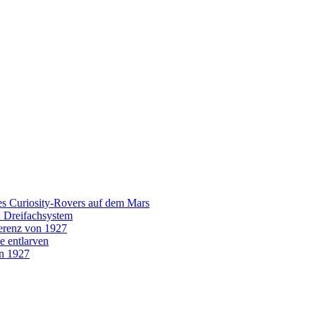
es Curiosity-Rovers auf dem Mars
n Dreifachsystem
erenz von 1927
e entlarven
on 1927