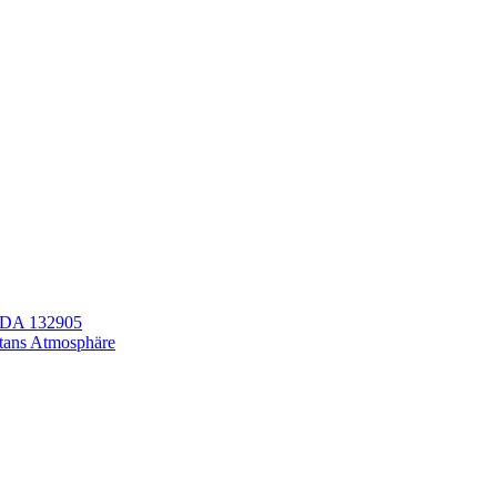
LEDA 132905
itans Atmosphäre