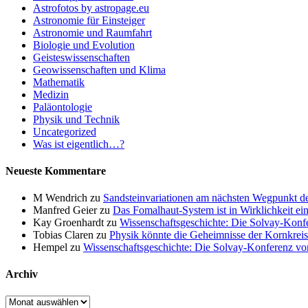
Astrofotos by astropage.eu
Astronomie für Einsteiger
Astronomie und Raumfahrt
Biologie und Evolution
Geisteswissenschaften
Geowissenschaften und Klima
Mathematik
Medizin
Paläontologie
Physik und Technik
Uncategorized
Was ist eigentlich…?
Neueste Kommentare
M Wendrich
zu
Sandsteinvariationen am nächsten Wegpunkt d
Manfred Geier
zu
Das Fomalhaut-System ist in Wirklichkeit ei
Kay Groenhardt
zu
Wissenschaftsgeschichte: Die Solvay-Konf
Tobias Claren
zu
Physik könnte die Geheimnisse der Kornkreis
Hempel
zu
Wissenschaftsgeschichte: Die Solvay-Konferenz v
Archiv
Archiv