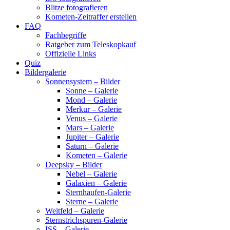
Blitze fotografieren
Kometen-Zeitraffer erstellen
FAQ
Fachbegriffe
Ratgeber zum Teleskopkauf
Offizielle Links
Quiz
Bildergalerie
Sonnensystem – Bilder
Sonne – Galerie
Mond – Galerie
Merkur – Galerie
Venus – Galerie
Mars – Galerie
Jupiter – Galerie
Saturn – Galerie
Kometen – Galerie
Deepsky – Bilder
Nebel – Galerie
Galaxien – Galerie
Sternhaufen-Galerie
Sterne – Galerie
Weitfeld – Galerie
Sternstrichspuren-Galerie
ISS – Galerie