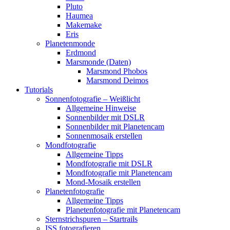
Pluto
Haumea
Makemake
Eris
Planetenmonde
Erdmond
Marsmonde (Daten)
Marsmond Phobos
Marsmond Deimos
Tutorials
Sonnenfotografie – Weißlicht
Allgemeine Hinweise
Sonnenbilder mit DSLR
Sonnenbilder mit Planetencam
Sonnenmosaik erstellen
Mondfotografie
Allgemeine Tipps
Mondfotografie mit DSLR
Mondfotografie mit Planetencam
Mond-Mosaik erstellen
Planetenfotografie
Allgemeine Tipps
Planetenfotografie mit Planetencam
Sternstrichspuren – Startrails
ISS fotografieren