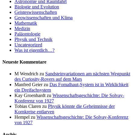
Astronomie und Raumfahrt
Biologie und Evolution
Geisteswissenschaften
Geowissenschaften und Klima
Mathematik
Medizin
Paläontologie
Physik und Technik
Uncategorized
Was ist eigentlich…?
Neueste Kommentare
M Wendrich
zu
Sandsteinvariationen am nächsten Wegpunkt
des Curiosity-Rovers auf dem Mars
Manfred Geier
zu
Das Fomalhaut-System ist in Wirklichkeit
ein Dreifachsystem
Kay Groenhardt
zu
Wissenschaftsgeschichte: Die Solvay-
Konferenz von 1927
Tobias Claren
zu
Physik könnte die Geheimnisse der
Kornkreise entlarven
Hempel
zu
Wissenschaftsgeschichte: Die Solvay-Konferenz
von 1927
Archiv