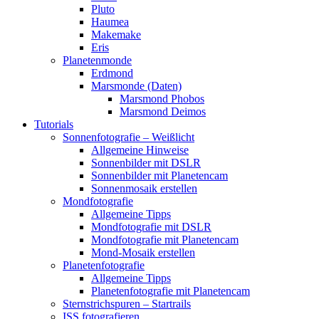
Pluto
Haumea
Makemake
Eris
Planetenmonde
Erdmond
Marsmonde (Daten)
Marsmond Phobos
Marsmond Deimos
Tutorials
Sonnenfotografie – Weißlicht
Allgemeine Hinweise
Sonnenbilder mit DSLR
Sonnenbilder mit Planetencam
Sonnenmosaik erstellen
Mondfotografie
Allgemeine Tipps
Mondfotografie mit DSLR
Mondfotografie mit Planetencam
Mond-Mosaik erstellen
Planetenfotografie
Allgemeine Tipps
Planetenfotografie mit Planetencam
Sternstrichspuren – Startrails
ISS fotografieren