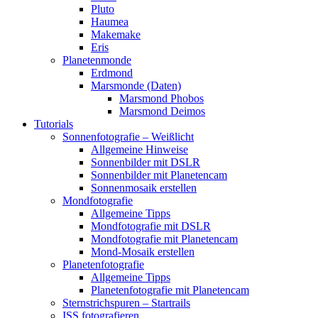
Pluto
Haumea
Makemake
Eris
Planetenmonde
Erdmond
Marsmonde (Daten)
Marsmond Phobos
Marsmond Deimos
Tutorials
Sonnenfotografie – Weißlicht
Allgemeine Hinweise
Sonnenbilder mit DSLR
Sonnenbilder mit Planetencam
Sonnenmosaik erstellen
Mondfotografie
Allgemeine Tipps
Mondfotografie mit DSLR
Mondfotografie mit Planetencam
Mond-Mosaik erstellen
Planetenfotografie
Allgemeine Tipps
Planetenfotografie mit Planetencam
Sternstrichspuren – Startrails
ISS fotografieren