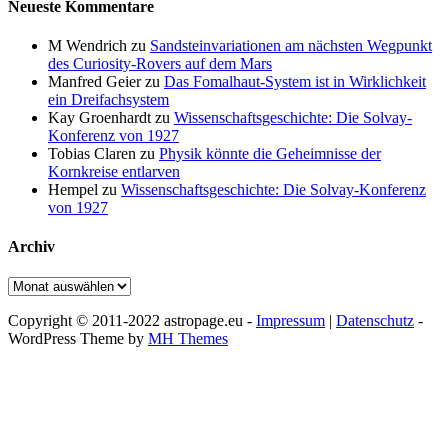
Neueste Kommentare
M Wendrich
zu
Sandsteinvariationen am nächsten Wegpunkt
des Curiosity-Rovers auf dem Mars
Manfred Geier
zu
Das Fomalhaut-System ist in Wirklichkeit
ein Dreifachsystem
Kay Groenhardt
zu
Wissenschaftsgeschichte: Die Solvay-
Konferenz von 1927
Tobias Claren
zu
Physik könnte die Geheimnisse der
Kornkreise entlarven
Hempel
zu
Wissenschaftsgeschichte: Die Solvay-Konferenz
von 1927
Archiv
Archiv
Copyright © 2011-2022 astropage.eu -
Impressum
|
Datenschutz
-
WordPress Theme by
MH Themes