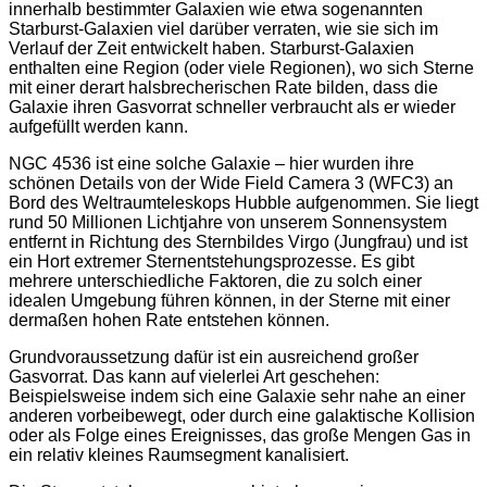
innerhalb bestimmter Galaxien wie etwa sogenannten
Starburst-Galaxien viel darüber verraten, wie sie sich im
Verlauf der Zeit entwickelt haben. Starburst-Galaxien
enthalten eine Region (oder viele Regionen), wo sich Sterne
mit einer derart halsbrecherischen Rate bilden, dass die
Galaxie ihren Gasvorrat schneller verbraucht als er wieder
aufgefüllt werden kann.
NGC 4536 ist eine solche Galaxie – hier wurden ihre
schönen Details von der Wide Field Camera 3 (WFC3) an
Bord des Weltraumteleskops Hubble aufgenommen. Sie liegt
rund 50 Millionen Lichtjahre von unserem Sonnensystem
entfernt in Richtung des Sternbildes Virgo (Jungfrau) und ist
ein Hort extremer Sternentstehungsprozesse. Es gibt
mehrere unterschiedliche Faktoren, die zu solch einer
idealen Umgebung führen können, in der Sterne mit einer
dermaßen hohen Rate entstehen können.
Grundvoraussetzung dafür ist ein ausreichend großer
Gasvorrat. Das kann auf vielerlei Art geschehen:
Beispielsweise indem sich eine Galaxie sehr nahe an einer
anderen vorbeibewegt, oder durch eine galaktische Kollision
oder als Folge eines Ereignisses, das große Mengen Gas in
ein relativ kleines Raumsegment kanalisiert.