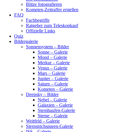
Blitze fotografieren
Kometen-Zeitraffer erstellen
FAQ
Fachbegriffe
Ratgeber zum Teleskopkauf
Offizielle Links
Quiz
Bildergalerie
Sonnensystem – Bilder
Sonne – Galerie
Mond – Galerie
Merkur – Galerie
Venus – Galerie
Mars – Galerie
Jupiter – Galerie
Saturn – Galerie
Kometen – Galerie
Deepsky – Bilder
Nebel – Galerie
Galaxien – Galerie
Sternhaufen-Galerie
Sterne – Galerie
Weitfeld – Galerie
Sternstrichspuren-Galerie
ISS – Galerie