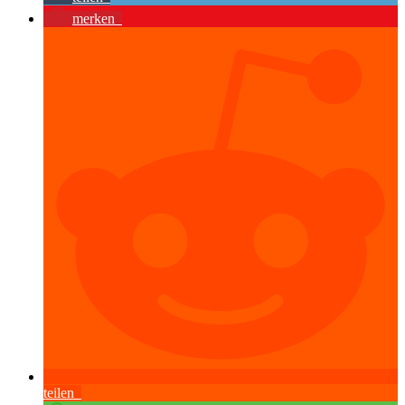
merken
teilen