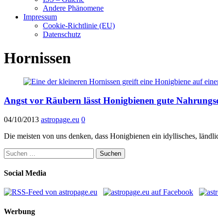
Andere Phänomene
Impressum
Cookie-Richtlinie (EU)
Datenschutz
Hornissen
Angst vor Räubern lässt Honigbienen gute Nahrungs
04/10/2013
astropage.eu
0
Die meisten von uns denken, dass Honigbienen ein idyllisches, länd
Suchen
nach:
Social Media
Werbung