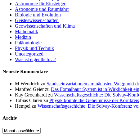
Astronomie für Einsteiger
Astronomie und Raumfahrt
Biologie und Evolution
Geisteswissenschaften
Geowissenschaften und Klima
Mathematik
Medizin
Paläontologie
Physik und Technik
Uncategorized
Was ist eigentlich…?
Neueste Kommentare
M Wendrich
zu
Sandsteinvariationen am nächsten Wegpunkt d
Manfred Geier
zu
Das Fomalhaut-System ist in Wirklichkeit ei
Kay Groenhardt
zu
Wissenschaftsgeschichte: Die Solvay-Konf
Tobias Claren
zu
Physik könnte die Geheimnisse der Kornkreis
Hempel
zu
Wissenschaftsgeschichte: Die Solvay-Konferenz v
Archiv
Archiv