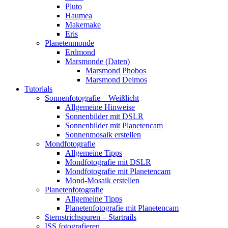
Pluto
Haumea
Makemake
Eris
Planetenmonde
Erdmond
Marsmonde (Daten)
Marsmond Phobos
Marsmond Deimos
Tutorials
Sonnenfotografie – Weißlicht
Allgemeine Hinweise
Sonnenbilder mit DSLR
Sonnenbilder mit Planetencam
Sonnenmosaik erstellen
Mondfotografie
Allgemeine Tipps
Mondfotografie mit DSLR
Mondfotografie mit Planetencam
Mond-Mosaik erstellen
Planetenfotografie
Allgemeine Tipps
Planetenfotografie mit Planetencam
Sternstrichspuren – Startrails
ISS fotografieren