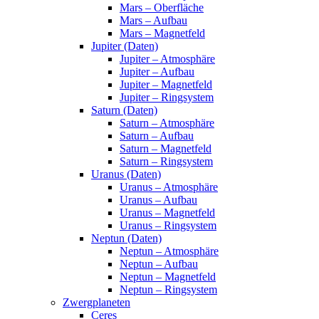
Mars – Oberfläche
Mars – Aufbau
Mars – Magnetfeld
Jupiter (Daten)
Jupiter – Atmosphäre
Jupiter – Aufbau
Jupiter – Magnetfeld
Jupiter – Ringsystem
Saturn (Daten)
Saturn – Atmosphäre
Saturn – Aufbau
Saturn – Magnetfeld
Saturn – Ringsystem
Uranus (Daten)
Uranus – Atmosphäre
Uranus – Aufbau
Uranus – Magnetfeld
Uranus – Ringsystem
Neptun (Daten)
Neptun – Atmosphäre
Neptun – Aufbau
Neptun – Magnetfeld
Neptun – Ringsystem
Zwergplaneten
Ceres