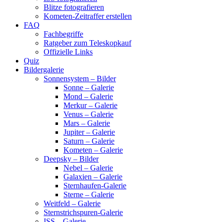
Blitze fotografieren
Kometen-Zeitraffer erstellen
FAQ
Fachbegriffe
Ratgeber zum Teleskopkauf
Offizielle Links
Quiz
Bildergalerie
Sonnensystem – Bilder
Sonne – Galerie
Mond – Galerie
Merkur – Galerie
Venus – Galerie
Mars – Galerie
Jupiter – Galerie
Saturn – Galerie
Kometen – Galerie
Deepsky – Bilder
Nebel – Galerie
Galaxien – Galerie
Sternhaufen-Galerie
Sterne – Galerie
Weitfeld – Galerie
Sternstrichspuren-Galerie
ISS – Galerie