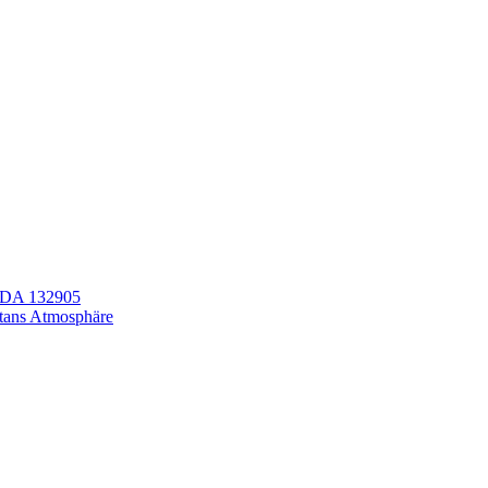
LEDA 132905
itans Atmosphäre