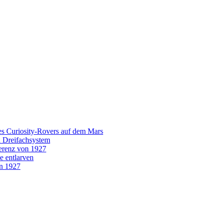
es Curiosity-Rovers auf dem Mars
n Dreifachsystem
erenz von 1927
e entlarven
on 1927