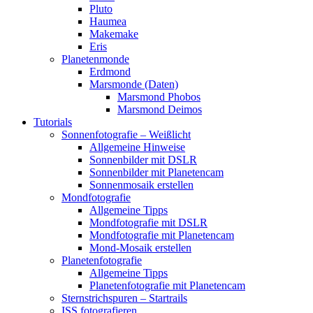
Pluto
Haumea
Makemake
Eris
Planetenmonde
Erdmond
Marsmonde (Daten)
Marsmond Phobos
Marsmond Deimos
Tutorials
Sonnenfotografie – Weißlicht
Allgemeine Hinweise
Sonnenbilder mit DSLR
Sonnenbilder mit Planetencam
Sonnenmosaik erstellen
Mondfotografie
Allgemeine Tipps
Mondfotografie mit DSLR
Mondfotografie mit Planetencam
Mond-Mosaik erstellen
Planetenfotografie
Allgemeine Tipps
Planetenfotografie mit Planetencam
Sternstrichspuren – Startrails
ISS fotografieren