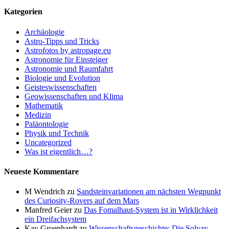
Kategorien
Archäologie
Astro-Tipps und Tricks
Astrofotos by astropage.eu
Astronomie für Einsteiger
Astronomie und Raumfahrt
Biologie und Evolution
Geisteswissenschaften
Geowissenschaften und Klima
Mathematik
Medizin
Paläontologie
Physik und Technik
Uncategorized
Was ist eigentlich…?
Neueste Kommentare
M Wendrich
zu
Sandsteinvariationen am nächsten Wegpunkt
des Curiosity-Rovers auf dem Mars
Manfred Geier
zu
Das Fomalhaut-System ist in Wirklichkeit
ein Dreifachsystem
Kay Groenhardt
zu
Wissenschaftsgeschichte: Die Solvay-