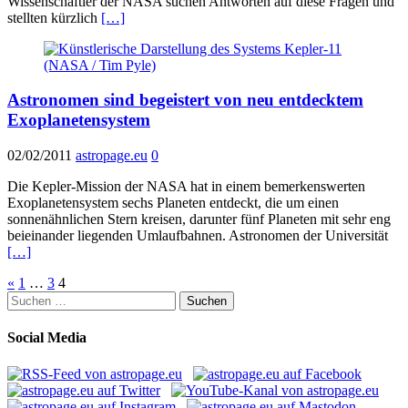
Wissenschaftler der NASA suchen Antworten auf diese Fragen und
stellten kürzlich
[…]
Astronomen sind begeistert von neu entdecktem
Exoplanetensystem
02/02/2011
astropage.eu
0
Die Kepler-Mission der NASA hat in einem bemerkenswerten
Exoplanetensystem sechs Planeten entdeckt, die um einen
sonnenähnlichen Stern kreisen, darunter fünf Planeten mit sehr eng
beieinander liegenden Umlaufbahnen. Astronomen der Universität
[…]
Seitennummerierung
«
1
…
3
4
Suchen
der
nach:
Beiträge
Social Media