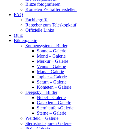
Blitze fotografieren
Kometen-Zeitraffer erstellen
FAQ
Fachbegriffe
Ratgeber zum Teleskopkauf
Offizielle Links
Quiz
Bildergalerie
Sonnensystem – Bilder
Sonne – Galerie
Mond – Galerie
Merkur – Galerie
Venus – Galerie
Mars – Galerie
Jupiter – Galerie
Saturn – Galerie
Kometen – Galerie
Deepsky – Bilder
Nebel – Galerie
Galaxien – Galerie
Sternhaufen-Galerie
Sterne – Galerie
Weitfeld – Galerie
Sternstrichspuren-Galerie
ISS – Galerie