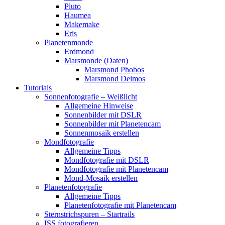
Pluto
Haumea
Makemake
Eris
Planetenmonde
Erdmond
Marsmonde (Daten)
Marsmond Phobos
Marsmond Deimos
Tutorials
Sonnenfotografie – Weißlicht
Allgemeine Hinweise
Sonnenbilder mit DSLR
Sonnenbilder mit Planetencam
Sonnenmosaik erstellen
Mondfotografie
Allgemeine Tipps
Mondfotografie mit DSLR
Mondfotografie mit Planetencam
Mond-Mosaik erstellen
Planetenfotografie
Allgemeine Tipps
Planetenfotografie mit Planetencam
Sternstrichspuren – Startrails
ISS fotografieren