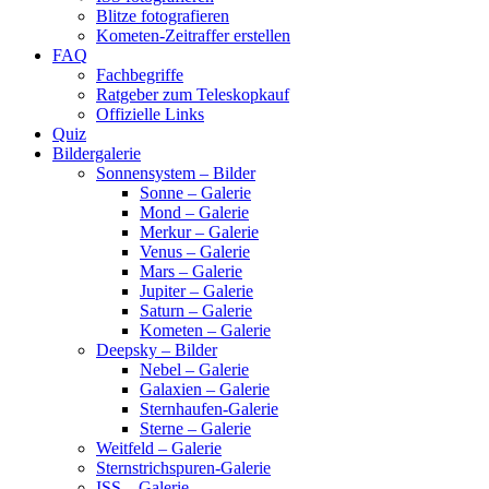
Blitze fotografieren
Kometen-Zeitraffer erstellen
FAQ
Fachbegriffe
Ratgeber zum Teleskopkauf
Offizielle Links
Quiz
Bildergalerie
Sonnensystem – Bilder
Sonne – Galerie
Mond – Galerie
Merkur – Galerie
Venus – Galerie
Mars – Galerie
Jupiter – Galerie
Saturn – Galerie
Kometen – Galerie
Deepsky – Bilder
Nebel – Galerie
Galaxien – Galerie
Sternhaufen-Galerie
Sterne – Galerie
Weitfeld – Galerie
Sternstrichspuren-Galerie
ISS – Galerie