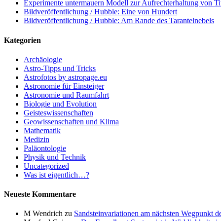
Experimente untermauern Modell zur Aufrechterhaltung von T
Bildveröffentlichung / Hubble: Eine von Hundert
Bildveröffentlichung / Hubble: Am Rande des Tarantelnebels
Kategorien
Archäologie
Astro-Tipps und Tricks
Astrofotos by astropage.eu
Astronomie für Einsteiger
Astronomie und Raumfahrt
Biologie und Evolution
Geisteswissenschaften
Geowissenschaften und Klima
Mathematik
Medizin
Paläontologie
Physik und Technik
Uncategorized
Was ist eigentlich…?
Neueste Kommentare
M Wendrich
zu
Sandsteinvariationen am nächsten Wegpunkt d