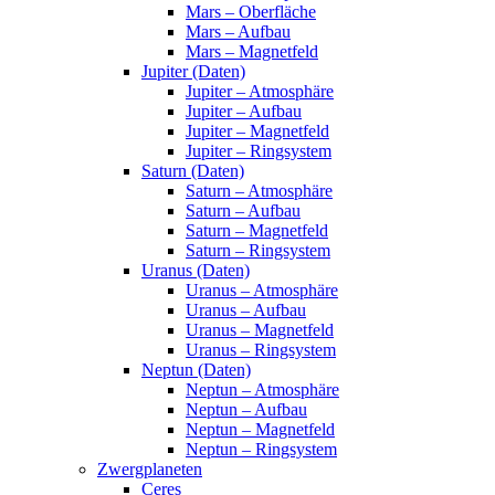
Mars – Oberfläche
Mars – Aufbau
Mars – Magnetfeld
Jupiter (Daten)
Jupiter – Atmosphäre
Jupiter – Aufbau
Jupiter – Magnetfeld
Jupiter – Ringsystem
Saturn (Daten)
Saturn – Atmosphäre
Saturn – Aufbau
Saturn – Magnetfeld
Saturn – Ringsystem
Uranus (Daten)
Uranus – Atmosphäre
Uranus – Aufbau
Uranus – Magnetfeld
Uranus – Ringsystem
Neptun (Daten)
Neptun – Atmosphäre
Neptun – Aufbau
Neptun – Magnetfeld
Neptun – Ringsystem
Zwergplaneten
Ceres