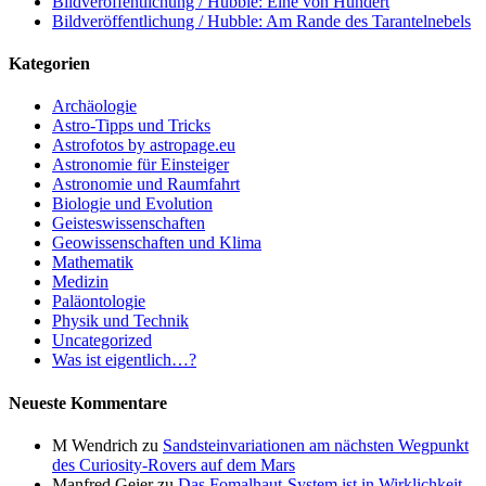
Bildveröffentlichung / Hubble: Eine von Hundert
Bildveröffentlichung / Hubble: Am Rande des Tarantelnebels
Kategorien
Archäologie
Astro-Tipps und Tricks
Astrofotos by astropage.eu
Astronomie für Einsteiger
Astronomie und Raumfahrt
Biologie und Evolution
Geisteswissenschaften
Geowissenschaften und Klima
Mathematik
Medizin
Paläontologie
Physik und Technik
Uncategorized
Was ist eigentlich…?
Neueste Kommentare
M Wendrich
zu
Sandsteinvariationen am nächsten Wegpunkt
des Curiosity-Rovers auf dem Mars
Manfred Geier
zu
Das Fomalhaut-System ist in Wirklichkeit