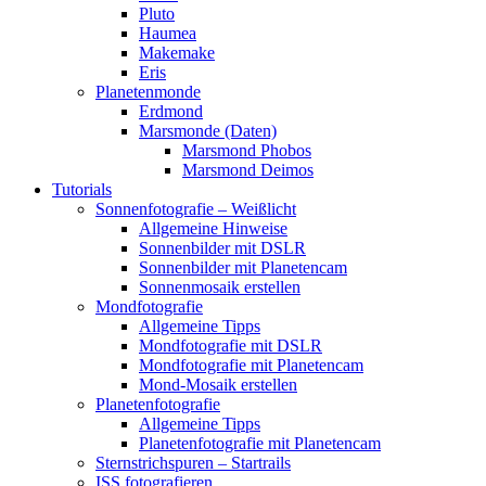
Pluto
Haumea
Makemake
Eris
Planetenmonde
Erdmond
Marsmonde (Daten)
Marsmond Phobos
Marsmond Deimos
Tutorials
Sonnenfotografie – Weißlicht
Allgemeine Hinweise
Sonnenbilder mit DSLR
Sonnenbilder mit Planetencam
Sonnenmosaik erstellen
Mondfotografie
Allgemeine Tipps
Mondfotografie mit DSLR
Mondfotografie mit Planetencam
Mond-Mosaik erstellen
Planetenfotografie
Allgemeine Tipps
Planetenfotografie mit Planetencam
Sternstrichspuren – Startrails
ISS fotografieren