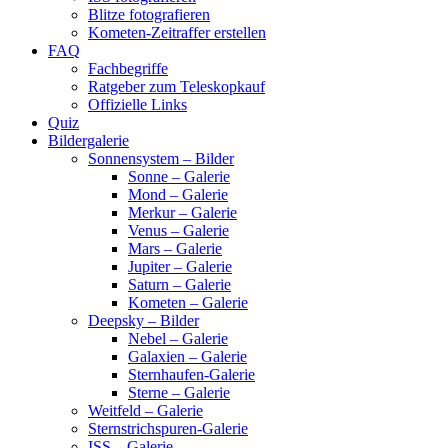
Blitze fotografieren
Kometen-Zeitraffer erstellen
FAQ
Fachbegriffe
Ratgeber zum Teleskopkauf
Offizielle Links
Quiz
Bildergalerie
Sonnensystem – Bilder
Sonne – Galerie
Mond – Galerie
Merkur – Galerie
Venus – Galerie
Mars – Galerie
Jupiter – Galerie
Saturn – Galerie
Kometen – Galerie
Deepsky – Bilder
Nebel – Galerie
Galaxien – Galerie
Sternhaufen-Galerie
Sterne – Galerie
Weitfeld – Galerie
Sternstrichspuren-Galerie
ISS – Galerie