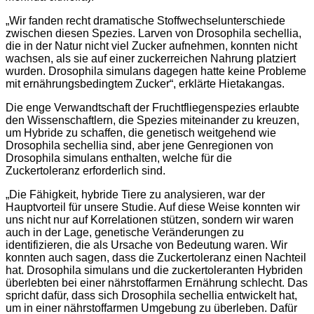
„Wir fanden recht dramatische Stoffwechselunterschiede
zwischen diesen Spezies. Larven von Drosophila sechellia,
die in der Natur nicht viel Zucker aufnehmen, konnten nicht
wachsen, als sie auf einer zuckerreichen Nahrung platziert
wurden. Drosophila simulans dagegen hatte keine Probleme
mit ernährungsbedingtem Zucker“, erklärte Hietakangas.
Die enge Verwandtschaft der Fruchtfliegenspezies erlaubte
den Wissenschaftlern, die Spezies miteinander zu kreuzen,
um Hybride zu schaffen, die genetisch weitgehend wie
Drosophila sechellia sind, aber jene Genregionen von
Drosophila simulans enthalten, welche für die
Zuckertoleranz erforderlich sind.
„Die Fähigkeit, hybride Tiere zu analysieren, war der
Hauptvorteil für unsere Studie. Auf diese Weise konnten wir
uns nicht nur auf Korrelationen stützen, sondern wir waren
auch in der Lage, genetische Veränderungen zu
identifizieren, die als Ursache von Bedeutung waren. Wir
konnten auch sagen, dass die Zuckertoleranz einen Nachteil
hat. Drosophila simulans und die zuckertoleranten Hybriden
überlebten bei einer nährstoffarmen Ernährung schlecht. Das
spricht dafür, dass sich Drosophila sechellia entwickelt hat,
um in einer nährstoffarmen Umgebung zu überleben. Dafür