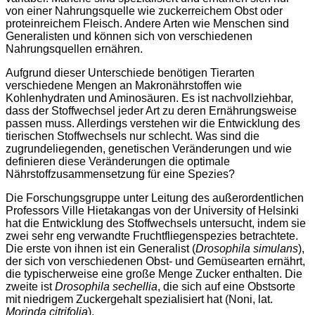
von einer Nahrungsquelle wie zuckerreichem Obst oder
proteinreichem Fleisch. Andere Arten wie Menschen sind
Generalisten und können sich von verschiedenen
Nahrungsquellen ernähren.
Aufgrund dieser Unterschiede benötigen Tierarten
verschiedene Mengen an Makronährstoffen wie
Kohlenhydraten und Aminosäuren. Es ist nachvollziehbar,
dass der Stoffwechsel jeder Art zu deren Ernährungsweise
passen muss. Allerdings verstehen wir die Entwicklung des
tierischen Stoffwechsels nur schlecht. Was sind die
zugrundeliegenden, genetischen Veränderungen und wie
definieren diese Veränderungen die optimale
Nährstoffzusammensetzung für eine Spezies?
Die Forschungsgruppe unter Leitung des außerordentlichen
Professors Ville Hietakangas von der University of Helsinki
hat die Entwicklung des Stoffwechsels untersucht, indem sie
zwei sehr eng verwandte Fruchtfliegenspezies betrachtete.
Die erste von ihnen ist ein Generalist (
Drosophila simulans
),
der sich von verschiedenen Obst- und Gemüsearten ernährt,
die typischerweise eine große Menge Zucker enthalten. Die
zweite ist
Drosophila sechellia
, die sich auf eine Obstsorte
mit niedrigem Zuckergehalt spezialisiert hat (Noni, lat.
Morinda citrifolia
).