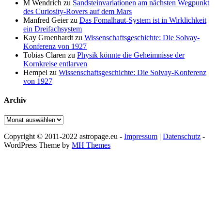
M Wendrich
zu
Sandsteinvariationen am nächsten Wegpunkt
des Curiosity-Rovers auf dem Mars
Manfred Geier
zu
Das Fomalhaut-System ist in Wirklichkeit
ein Dreifachsystem
Kay Groenhardt
zu
Wissenschaftsgeschichte: Die Solvay-
Konferenz von 1927
Tobias Claren
zu
Physik könnte die Geheimnisse der
Kornkreise entlarven
Hempel
zu
Wissenschaftsgeschichte: Die Solvay-Konferenz
von 1927
Archiv
Archiv
Copyright © 2011-2022 astropage.eu -
Impressum
|
Datenschutz
-
WordPress Theme by
MH Themes