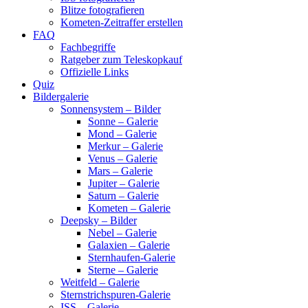
Blitze fotografieren
Kometen-Zeitraffer erstellen
FAQ
Fachbegriffe
Ratgeber zum Teleskopkauf
Offizielle Links
Quiz
Bildergalerie
Sonnensystem – Bilder
Sonne – Galerie
Mond – Galerie
Merkur – Galerie
Venus – Galerie
Mars – Galerie
Jupiter – Galerie
Saturn – Galerie
Kometen – Galerie
Deepsky – Bilder
Nebel – Galerie
Galaxien – Galerie
Sternhaufen-Galerie
Sterne – Galerie
Weitfeld – Galerie
Sternstrichspuren-Galerie
ISS – Galerie