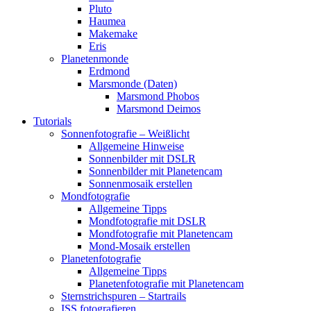
Pluto
Haumea
Makemake
Eris
Planetenmonde
Erdmond
Marsmonde (Daten)
Marsmond Phobos
Marsmond Deimos
Tutorials
Sonnenfotografie – Weißlicht
Allgemeine Hinweise
Sonnenbilder mit DSLR
Sonnenbilder mit Planetencam
Sonnenmosaik erstellen
Mondfotografie
Allgemeine Tipps
Mondfotografie mit DSLR
Mondfotografie mit Planetencam
Mond-Mosaik erstellen
Planetenfotografie
Allgemeine Tipps
Planetenfotografie mit Planetencam
Sternstrichspuren – Startrails
ISS fotografieren