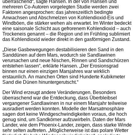
überraschend“, sagte Hansen. In der von Hansen und
mehreren Co-Autoren vorgelegten Studie werden zwei
Faktoren angesprochen: das jahreszeitlich bedingte
Anwachsen und Abschmelzen von Kohlendioxid-Eis und
Windböen, die stärker wehen als erwartet. Im Winter bedeckt
eine saisonale Schicht aus gefrorenem Kohlendioxid – auch
Trockeneis genannt – die Region und im Frühling sublimiert
das Kohlendioxid wieder direkt in den gasförmigen Zustand.
„Diese Gasbewegungen destabilisieren den Sand in den
Sanddünen auf dem Mars, wodurch sie Sandlawinen
verursachen und neue Nischen, Rinnen und Sandschürzen
entstehen lassen“, erklärte Hansen. „Der Erosionsgrad
binnen nur einen einzigen Marsjahres war wirklich
erstaunlich. An manchen Orten sind Hunderte Kubikmeter
Sand die Dünen hinuntergerutscht.“
Der Wind erzeugt andere Veränderungen. Besonders
überraschend war die Entdeckung, dass Überbleibsel
vergangener Sandlawinen in nur einem Marsjahr teilweise
ausradiert werden konnten. Modelle der Marsatmosphäre
sagen dort keine Windgeschwindigkeiten voraus, die hoch
genug sind, um Sandkörner aufzuwirbeln. Daten der Mars
Lander, wie dem Phoenix-Lander, zeigen, dass starke Winde
sehr selten auftreten. „Möglicherweise ist das polare Wetter