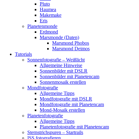
Pluto
Haumea
Makemake
Eris
Planetenmonde
Erdmond
Marsmonde (Daten)
Marsmond Phobos
Marsmond Deimos
Tutorials
Sonnenfotografie – Weißlicht
Allgemeine Hinweise
Sonnenbilder mit DSLR
Sonnenbilder mit Planetencam
Sonnenmosaik erstellen
Mondfotografie
Allgemeine Tipps
Mondfotografie mit DSLR
Mondfotografie mit Planetencam
Mond-Mosaik erstellen
Planetenfotografie
Allgemeine Tipps
Planetenfotografie mit Planetencam
Sternstrichspuren – Startrails
ISS fotografieren