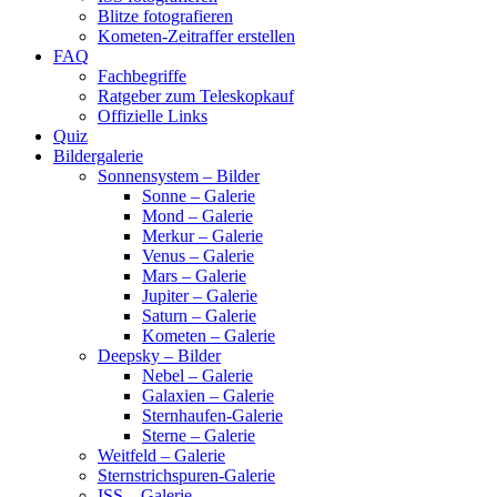
Blitze fotografieren
Kometen-Zeitraffer erstellen
FAQ
Fachbegriffe
Ratgeber zum Teleskopkauf
Offizielle Links
Quiz
Bildergalerie
Sonnensystem – Bilder
Sonne – Galerie
Mond – Galerie
Merkur – Galerie
Venus – Galerie
Mars – Galerie
Jupiter – Galerie
Saturn – Galerie
Kometen – Galerie
Deepsky – Bilder
Nebel – Galerie
Galaxien – Galerie
Sternhaufen-Galerie
Sterne – Galerie
Weitfeld – Galerie
Sternstrichspuren-Galerie
ISS – Galerie