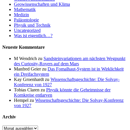
Geowissenschaften und Klima
Mathematik
Medizin
Paläontologie
Physik und Technik
Uncategorized
Was ist eigentlich…?
Neueste Kommentare
M Wendrich
zu
Sandsteinvariationen am nächsten Wegpunkt
des Curiosity-Rovers auf dem Mars
Manfred Geier
zu
Das Fomalhaut-System ist in Wirklichkeit
ein Dreifachsystem
Kay Groenhardt
zu
Wissenschaftsgeschichte: Die Solvay-
Konferenz von 1927
Tobias Claren
zu
Physik könnte die Geheimnisse der
Kornkreise entlarven
Hempel
zu
Wissenschaftsgeschichte: Die Solvay-Konferenz
von 1927
Archiv
Archiv