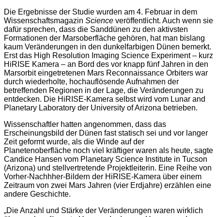
Die Ergebnisse der Studie wurden am 4. Februar in dem
Wissenschaftsmagazin
Science
veröffentlicht. Auch wenn sie
dafür sprechen, dass die Sanddünen zu den aktivsten
Formationen der Marsoberfläche gehören, hat man bislang
kaum Veränderungen in den dunkelfarbigen Dünen bemerkt.
Erst das High Resolution Imaging Science Experiment – kurz
HiRISE Kamera – an Bord des vor knapp fünf Jahren in den
Marsorbit eingetretenen Mars Reconnaissance Orbiters war
durch wiederholte, hochauflösende Aufnahmen der
betreffenden Regionen in der Lage, die Veränderungen zu
entdecken. Die HiRISE-Kamera selbst wird vom Lunar and
Planetary Laboratory der University of Arizona betrieben.
Wissenschaftler hatten angenommen, dass das
Erscheinungsbild der Dünen fast statisch sei und vor langer
Zeit geformt wurde, als die Winde auf der
Planetenoberfläche noch viel kräftiger waren als heute, sagte
Candice Hansen vom Planetary Science Institute in Tucson
(Arizona) und stellvertretende Projektleiterin. Eine Reihe von
Vorher-Nachhher-Bildern der HiRISE-Kamera über einem
Zeitraum von zwei Mars Jahren (vier Erdjahre) erzählen eine
andere Geschichte.
„Die Anzahl und Stärke der Veränderungen waren wirklich