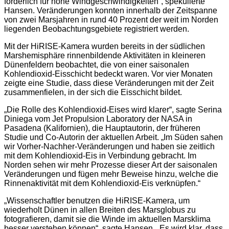
förderlich für hohe Windgeschwindigkeiten“, spekulierte
Hansen. Veränderungen konnten innerhalb der Zeitspanne
von zwei Marsjahren in rund 40 Prozent der weit im Norden
liegenden Beobachtungsgebiete registriert werden.
Mit der HiRISE-Kamera wurden bereits in der südlichen
Marshemisphäre rinnenbildende Aktivitäten in kleineren
Dünenfeldern beobachtet, die von einer saisonalen
Kohlendioxid-Eisschicht bedeckt waren. Vor vier Monaten
zeigte eine Studie, dass diese Veränderungen mit der Zeit
zusammenfielen, in der sich die Eisschicht bildet.
„Die Rolle des Kohlendioxid-Eises wird klarer“, sagte Serina
Diniega vom Jet Propulsion Laboratory der NASA in
Pasadena (Kalifornien), die Hauptautorin, der früheren
Studie und Co-Autorin der aktuellen Arbeit. „Im Süden sahen
wir Vorher-Nachher-Veränderungen und haben sie zeitlich
mit dem Kohlendioxid-Eis in Verbindung gebracht. Im
Norden sehen wir mehr Prozesse dieser Art der saisonalen
Veränderungen und fügen mehr Beweise hinzu, welche die
Rinnenaktivität mit dem Kohlendioxid-Eis verknüpfen.“
„Wissenschaftler benutzen die HiRISE-Kamera, um
wiederholt Dünen in allen Breiten des Marsglobus zu
fotografieren, damit sie die Winde im aktuellen Marsklima
besser verstehen können“, sagte Hansen. „Es wird klar, dass