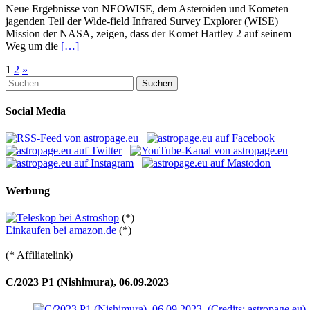
Neue Ergebnisse von NEOWISE, dem Asteroiden und Kometen
jagenden Teil der Wide-field Infrared Survey Explorer (WISE)
Mission der NASA, zeigen, dass der Komet Hartley 2 auf seinem
Weg um die
[…]
Seitennummerierung
1
2
»
Suchen
der
nach:
Beiträge
Social Media
Werbung
(*)
Einkaufen bei amazon.de
(*)
(* Affiliatelink)
C/2023 P1 (Nishimura), 06.09.2023