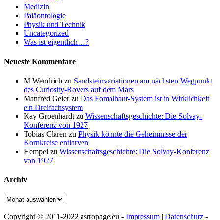
Medizin
Paläontologie
Physik und Technik
Uncategorized
Was ist eigentlich…?
Neueste Kommentare
M Wendrich
zu
Sandsteinvariationen am nächsten Wegpunkt
des Curiosity-Rovers auf dem Mars
Manfred Geier
zu
Das Fomalhaut-System ist in Wirklichkeit
ein Dreifachsystem
Kay Groenhardt
zu
Wissenschaftsgeschichte: Die Solvay-
Konferenz von 1927
Tobias Claren
zu
Physik könnte die Geheimnisse der
Kornkreise entlarven
Hempel
zu
Wissenschaftsgeschichte: Die Solvay-Konferenz
von 1927
Archiv
Archiv
Copyright © 2011-2022 astropage.eu -
Impressum
|
Datenschutz
-