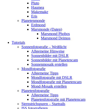
Pluto
Haumea
Makemake
Eris
Planetenmonde
Erdmond
Marsmonde (Daten)
Marsmond Phobos
Marsmond Deimos
Tutorials
Sonnenfotografie – Weißlicht
Allgemeine Hinweise
Sonnenbilder mit DSLR
Sonnenbilder mit Planetencam
Sonnenmosaik erstellen
Mondfotografie
Allgemeine Tipps
Mondfotografie mit DSLR
Mondfotografie mit Planetencam
Mond-Mosaik erstellen
Planetenfotografie
Allgemeine Tipps
Planetenfotografie mit Planetencam
Sternstrichspuren – Startrails
ISS fotografieren