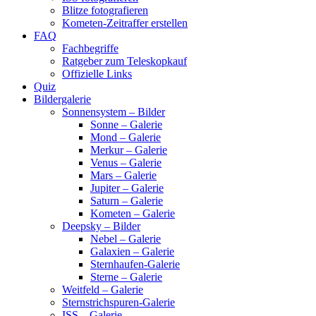
Blitze fotografieren
Kometen-Zeitraffer erstellen
FAQ
Fachbegriffe
Ratgeber zum Teleskopkauf
Offizielle Links
Quiz
Bildergalerie
Sonnensystem – Bilder
Sonne – Galerie
Mond – Galerie
Merkur – Galerie
Venus – Galerie
Mars – Galerie
Jupiter – Galerie
Saturn – Galerie
Kometen – Galerie
Deepsky – Bilder
Nebel – Galerie
Galaxien – Galerie
Sternhaufen-Galerie
Sterne – Galerie
Weitfeld – Galerie
Sternstrichspuren-Galerie
ISS – Galerie