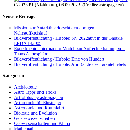
C/2023 P1 (Nishimura), 06.09.2023. (Credits: astropage.eu)
Neueste Beiträge
Mission zur Antarktis erforscht den dortigen
Nährstoffkreislauf
Bildveröffentlichung / Hubble: SN 2022abvt in der Galaxie
LEDA 132905
Experimente untermauern Modell zur Aufrechterhaltung von
Titans Atmosphäre
Bildveröffentlichung / Hubble: Eine von Hundert
Bildveröffentlichung / Hubble: Am Rande des Tarantelnebels
Kategorien
Archäologie
Astro-Tipps und Tricks
Astrofotos by astropage.eu
Astronomie für Einsteiger
Astronomie und Raumfahrt
Biologie und Evolution
Geisteswissenschaften
Geowissenschaften und Klima
Mathematik