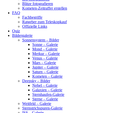
Blitze fotografieren
Kometen-Zeitraffer erstellen
FAQ
Fachbegriffe
Ratgeber zum Teleskopkauf
Offizielle Links
Quiz
Bildergalerie
Sonnensystem – Bilder
Sonne – Galerie
Mond – Galerie
Merkur – Galerie
Venus – Galerie
Mars – Galerie
Jupiter – Galerie
Saturn – Galerie
Kometen – Galerie
Deepsky – Bilder
Nebel – Galerie
Galaxien – Galerie
Sternhaufen-Galerie
Sterne – Galerie
Weitfeld – Galerie
Sternstrichspuren-Galerie
ISS – Galerie