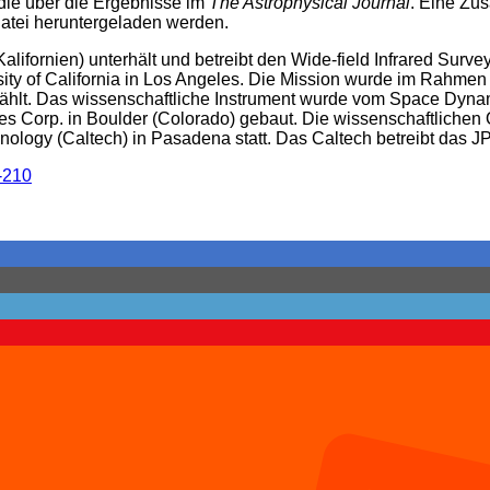
udie über die Ergebnisse im
The Astrophysical Journal
. Eine Zu
tei heruntergeladen werden.
ifornien) unterhält und betreibt den Wide-field Infrared Surve
versity of California in Los Angeles. Die Mission wurde im R
hlt. Das wissenschaftliche Instrument wurde vom Space Dynami
 Corp. in Boulder (Colorado) gebaut. Die wissenschaftlichen O
hnology (Caltech) in Pasadena statt. Das Caltech betreibt das J
-210