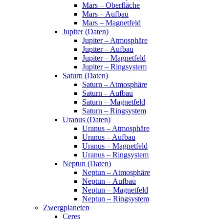
Mars – Oberfläche
Mars – Aufbau
Mars – Magnetfeld
Jupiter (Daten)
Jupiter – Atmosphäre
Jupiter – Aufbau
Jupiter – Magnetfeld
Jupiter – Ringsystem
Saturn (Daten)
Saturn – Atmosphäre
Saturn – Aufbau
Saturn – Magnetfeld
Saturn – Ringsystem
Uranus (Daten)
Uranus – Atmosphäre
Uranus – Aufbau
Uranus – Magnetfeld
Uranus – Ringsystem
Neptun (Daten)
Neptun – Atmosphäre
Neptun – Aufbau
Neptun – Magnetfeld
Neptun – Ringsystem
Zwergplaneten
Ceres