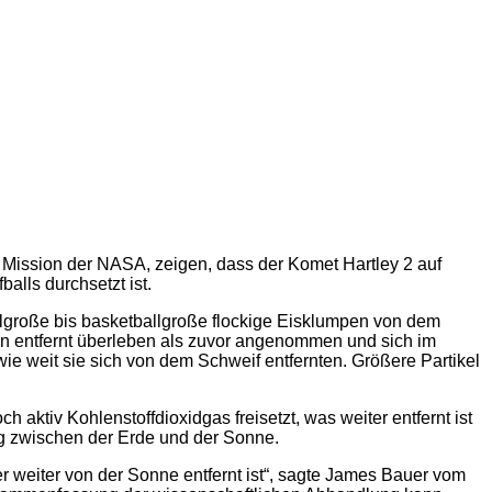
Mission der NASA, zeigen, dass der Komet Hartley 2 auf
lls durchsetzt ist.
lgroße bis basketballgroße flockige Eisklumpen von dem
 entfernt überleben als zuvor angenommen und sich im
 weit sie sich von dem Schweif entfernten. Größere Partikel
ktiv Kohlenstoffdioxidgas freisetzt, was weiter entfernt ist
nung zwischen der Erde und der Sonne.
er weiter von der Sonne entfernt ist“, sagte James Bauer vom