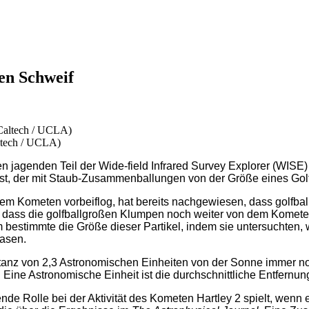
en Schweif
ltech / UCLA)
genden Teil der Wide-field Infrared Survey Explorer (WISE) 
t, der mit Staub-Zusammenballungen von der Größe eines Golfba
 Kometen vorbeiflog, hat bereits nachgewiesen, dass golfbal
ass die golfballgroßen Klumpen noch weiter von dem Kometen
immte die Größe dieser Partikel, indem sie untersuchten, wie
lasen.
nz von 2,3 Astronomischen Einheiten von der Sonne immer noch a
te. Eine Astronomische Einheit ist die durchschnittliche Entfer
nde Rolle bei der Aktivität des Kometen Hartley 2 spielt, wenn 