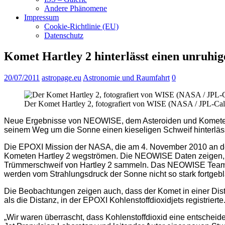
Andere Phänomene
Impressum
Cookie-Richtlinie (EU)
Datenschutz
Komet Hartley 2 hinterlässt einen unruhig
20/07/2011
astropage.eu
Astronomie und Raumfahrt
0
Der Komet Hartley 2, fotografiert von WISE (NASA / JPL-Ca
Neue Ergebnisse von NEOWISE, dem Asteroiden und Kometen ja
seinem Weg um die Sonne einen kieseligen Schweif hinterläss
Die EPOXI Mission der NASA, die am 4. November 2010 an dem
Kometen Hartley 2 wegströmen. Die NEOWISE Daten zeigen, d
Trümmerschweif von Hartley 2 sammeln. Das NEOWISE Team best
werden vom Strahlungsdruck der Sonne nicht so stark fortgeb
Die Beobachtungen zeigen auch, dass der Komet in einer Dista
als die Distanz, in der EPOXI Kohlenstoffdioxidjets registrier
„Wir waren überrascht, dass Kohlenstoffdioxid eine entscheide