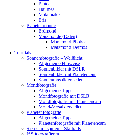
Pluto
Haumea
Makemake
Eris
Planetenmonde
Erdmond
Marsmonde (Daten)
Marsmond Phobos
Marsmond Deimos
Tutorials
Sonnenfotografie – Weißlicht
Allgemeine Hinweise
Sonnenbilder mit DSLR
Sonnenbilder mit Planetencam
Sonnenmosaik erstellen
Mondfotografie
Allgemeine Tipps
Mondfotografie mit DSLR
Mondfotografie mit Planetencam
Mond-Mosaik erstellen
Planetenfotografie
Allgemeine Tipps
Planetenfotografie mit Planetencam
Sternstrichspuren – Startrails
ISS fotografieren