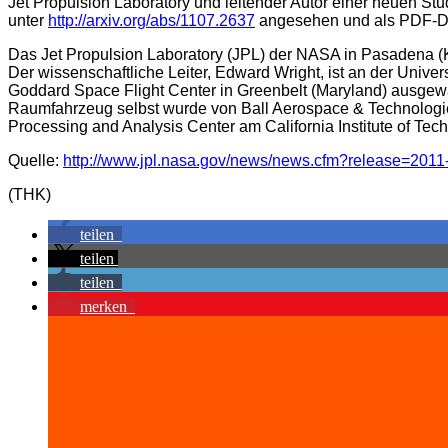
Jet Propulsion Laboratory und leitender Autor einer neuen St
unter
http://arxiv.org/abs/1107.2637
angesehen und als PDF-Da
Das Jet Propulsion Laboratory (JPL) der NASA in Pasadena (Kal
Der wissenschaftliche Leiter, Edward Wright, ist an der Uni
Goddard Space Flight Center in Greenbelt (Maryland) ausgewä
Raumfahrzeug selbst wurde von Ball Aerospace & Technologies
Processing and Analysis Center am California Institute of Tec
Quelle:
http://www.jpl.nasa.gov/news/news.cfm?release=2011
(THK)
teilen
teilen
teilen
merken