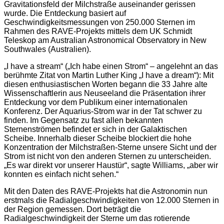
Gravitationsfeld der Milchstraße auseinander gerissen
wurde. Die Entdeckung basiert auf
Geschwindigkeitsmessungen von 250.000 Sternen im
Rahmen des RAVE-Projekts mittels dem UK Schmidt
Teleskop am Australian Astronomical Observatory in New
Southwales (Australien).
„I have a stream“ („Ich habe einen Strom“ – angelehnt an das
berühmte Zitat von Martin Luther King „I have a dream“): Mit
diesen enthusiastischen Worten begann die 33 Jahre alte
Wissenschaftlerin aus Neuseeland die Präsentation ihrer
Entdeckung vor dem Publikum einer internationalen
Konferenz. Der Aquarius-Strom war in der Tat schwer zu
finden. Im Gegensatz zu fast allen bekannten
Sternenströmen befindet er sich in der Galaktischen
Scheibe. Innerhalb dieser Scheibe blockiert die hohe
Konzentration der Milchstraßen-Sterne unsere Sicht und der
Strom ist nicht von den anderen Sternen zu unterscheiden.
„Es war direkt vor unserer Haustür“, sagte Williams, „aber wir
konnten es einfach nicht sehen.“
Mit den Daten des RAVE-Projekts hat die Astronomin nun
erstmals die Radialgeschwindigkeiten von 12.000 Sternen in
der Region gemessen. Dort beträgt die
Radialgeschwindigkeit der Sterne um das rotierende