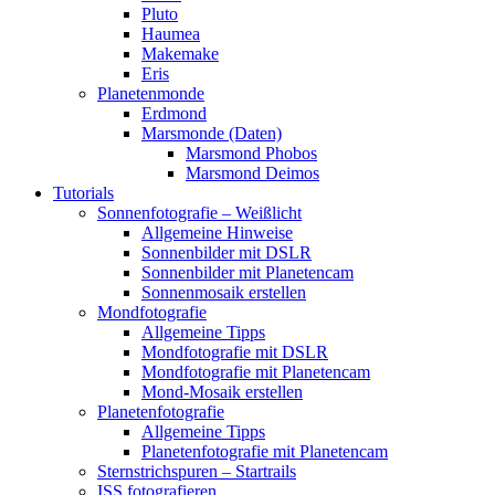
Pluto
Haumea
Makemake
Eris
Planetenmonde
Erdmond
Marsmonde (Daten)
Marsmond Phobos
Marsmond Deimos
Tutorials
Sonnenfotografie – Weißlicht
Allgemeine Hinweise
Sonnenbilder mit DSLR
Sonnenbilder mit Planetencam
Sonnenmosaik erstellen
Mondfotografie
Allgemeine Tipps
Mondfotografie mit DSLR
Mondfotografie mit Planetencam
Mond-Mosaik erstellen
Planetenfotografie
Allgemeine Tipps
Planetenfotografie mit Planetencam
Sternstrichspuren – Startrails
ISS fotografieren