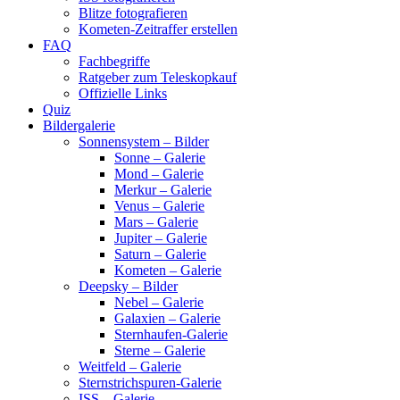
Blitze fotografieren
Kometen-Zeitraffer erstellen
FAQ
Fachbegriffe
Ratgeber zum Teleskopkauf
Offizielle Links
Quiz
Bildergalerie
Sonnensystem – Bilder
Sonne – Galerie
Mond – Galerie
Merkur – Galerie
Venus – Galerie
Mars – Galerie
Jupiter – Galerie
Saturn – Galerie
Kometen – Galerie
Deepsky – Bilder
Nebel – Galerie
Galaxien – Galerie
Sternhaufen-Galerie
Sterne – Galerie
Weitfeld – Galerie
Sternstrichspuren-Galerie
ISS – Galerie