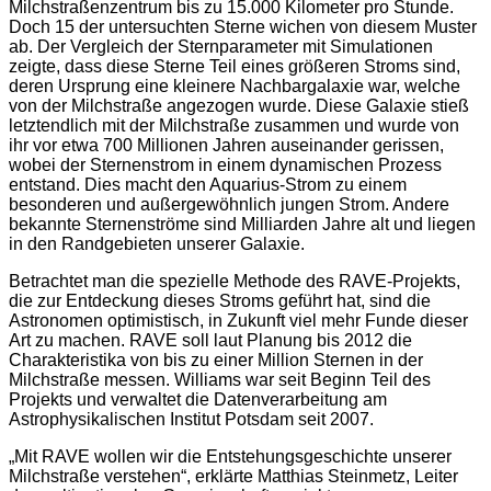
Milchstraßenzentrum bis zu 15.000 Kilometer pro Stunde.
Doch 15 der untersuchten Sterne wichen von diesem Muster
ab. Der Vergleich der Sternparameter mit Simulationen
zeigte, dass diese Sterne Teil eines größeren Stroms sind,
deren Ursprung eine kleinere Nachbargalaxie war, welche
von der Milchstraße angezogen wurde. Diese Galaxie stieß
letztendlich mit der Milchstraße zusammen und wurde von
ihr vor etwa 700 Millionen Jahren auseinander gerissen,
wobei der Sternenstrom in einem dynamischen Prozess
entstand. Dies macht den Aquarius-Strom zu einem
besonderen und außergewöhnlich jungen Strom. Andere
bekannte Sternenströme sind Milliarden Jahre alt und liegen
in den Randgebieten unserer Galaxie.
Betrachtet man die spezielle Methode des RAVE-Projekts,
die zur Entdeckung dieses Stroms geführt hat, sind die
Astronomen optimistisch, in Zukunft viel mehr Funde dieser
Art zu machen. RAVE soll laut Planung bis 2012 die
Charakteristika von bis zu einer Million Sternen in der
Milchstraße messen. Williams war seit Beginn Teil des
Projekts und verwaltet die Datenverarbeitung am
Astrophysikalischen Institut Potsdam seit 2007.
„Mit RAVE wollen wir die Entstehungsgeschichte unserer
Milchstraße verstehen“, erklärte Matthias Steinmetz, Leiter