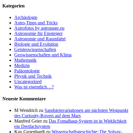
Kategorien
Archäologie
Astro-Tipps und Tricks
Astrofotos by astropage.eu
Astronomie für Einsteiger
Astronomie und Raumfahrt
Biologie und Evolution
Geisteswissenschaften
Geowissenschaften und Klima
Mathematik
Medizin
Paläontologie
Physik und Technik
Uncategorized
Was ist eigentlich…?
Neueste Kommentare
M Wendrich
zu
Sandsteinvariationen am nächsten Wegpunkt
des Curiosity-Rovers auf dem Mars
Manfred Geier
zu
Das Fomalhaut-System ist in Wirklichkeit
ein Dreifachsystem
Kay Groenhardt
zu
Wissenschaftsgeschichte: Die Solvay-