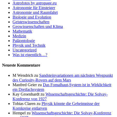
Astrofotos by astropage.eu
Astronomie für Einsteiger
Astronomie und Raumfahrt
Biologie und Evolution
Geisteswissenschaften
Geowissenschaften und Klima
Mathematik
Medizin
Paläontologie
Physik und Technik
Uncategorized
Was ist eigentlich…?
Neueste Kommentare
M Wendrich
zu
Sandsteinvariationen am nächsten Wegpunkt
des Curiosity-Rovers auf dem Mars
Manfred Geier
zu
Das Fomalhaut-System ist in Wirklichkeit
ein Dreifachsystem
Kay Groenhardt
zu
Wissenschaftsgeschichte: Die Solvay-
Konferenz von 1927
Tobias Claren
zu
Physik könnte die Geheimnisse der
Kornkreise entlarven
Hempel
zu
Wissenschaftsgeschichte: Die Solvay-Konferenz