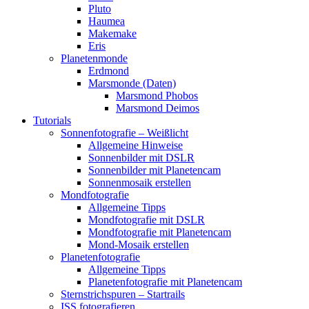
Pluto
Haumea
Makemake
Eris
Planetenmonde
Erdmond
Marsmonde (Daten)
Marsmond Phobos
Marsmond Deimos
Tutorials
Sonnenfotografie – Weißlicht
Allgemeine Hinweise
Sonnenbilder mit DSLR
Sonnenbilder mit Planetencam
Sonnenmosaik erstellen
Mondfotografie
Allgemeine Tipps
Mondfotografie mit DSLR
Mondfotografie mit Planetencam
Mond-Mosaik erstellen
Planetenfotografie
Allgemeine Tipps
Planetenfotografie mit Planetencam
Sternstrichspuren – Startrails
ISS fotografieren