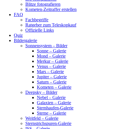
Blitze fotografieren
Kometen-Zeitraffer erstellen
FAQ
Fachbegriffe
Ratgeber zum Teleskopkauf
Offizielle Links
Quiz
Bildergalerie
Sonnensystem – Bilder
Sonne – Galerie
Mond – Galerie
Merkur – Galerie
Venus – Galerie
Mars – Galerie
Jupiter – Galerie
Saturn – Galerie
Kometen – Galerie
Deepsky – Bilder
Nebel – Galerie
Galaxien – Galerie
Sternhaufen-Galerie
Sterne – Galerie
Weitfeld – Galerie
Sternstrichspuren-Galerie
ISS – Galerie