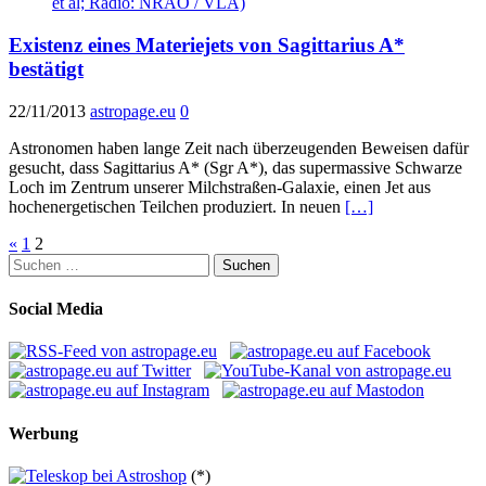
Existenz eines Materiejets von Sagittarius A*
bestätigt
22/11/2013
astropage.eu
0
Astronomen haben lange Zeit nach überzeugenden Beweisen dafür
gesucht, dass Sagittarius A* (Sgr A*), das supermassive Schwarze
Loch im Zentrum unserer Milchstraßen-Galaxie, einen Jet aus
hochenergetischen Teilchen produziert. In neuen
[…]
Seitennummerierung
«
1
2
Suchen
der
nach:
Beiträge
Social Media
Werbung
(*)