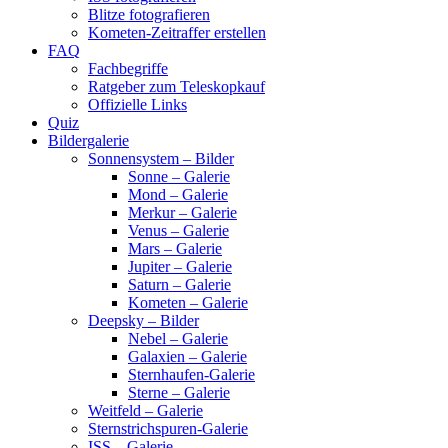
Blitze fotografieren
Kometen-Zeitraffer erstellen
FAQ
Fachbegriffe
Ratgeber zum Teleskopkauf
Offizielle Links
Quiz
Bildergalerie
Sonnensystem – Bilder
Sonne – Galerie
Mond – Galerie
Merkur – Galerie
Venus – Galerie
Mars – Galerie
Jupiter – Galerie
Saturn – Galerie
Kometen – Galerie
Deepsky – Bilder
Nebel – Galerie
Galaxien – Galerie
Sternhaufen-Galerie
Sterne – Galerie
Weitfeld – Galerie
Sternstrichspuren-Galerie
ISS – Galerie