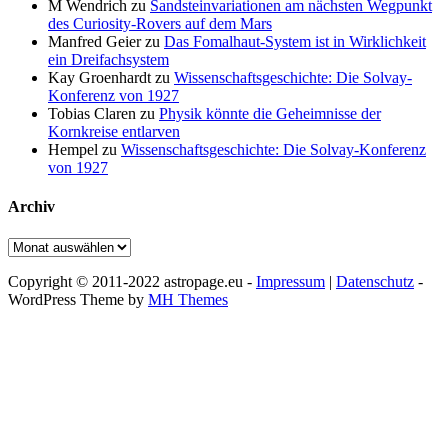
M Wendrich
zu
Sandsteinvariationen am nächsten Wegpunkt
des Curiosity-Rovers auf dem Mars
Manfred Geier
zu
Das Fomalhaut-System ist in Wirklichkeit
ein Dreifachsystem
Kay Groenhardt
zu
Wissenschaftsgeschichte: Die Solvay-
Konferenz von 1927
Tobias Claren
zu
Physik könnte die Geheimnisse der
Kornkreise entlarven
Hempel
zu
Wissenschaftsgeschichte: Die Solvay-Konferenz
von 1927
Archiv
Archiv
Copyright © 2011-2022 astropage.eu -
Impressum
|
Datenschutz
-
WordPress Theme by
MH Themes