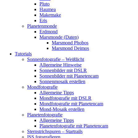
Pluto
Haumea
Makemake
Eris
Planetenmonde
Erdmond
Marsmonde (Daten)
Marsmond Phobos
Marsmond Deimos
Tutorials
Sonnenfotografie – Weißlicht
Allgemeine Hinweise
Sonnenbilder mit DSLR
Sonnenbilder mit Planetencam
Sonnenmosaik erstellen
Mondfotografie
Allgemeine Tipps
Mondfotografie mit DSLR
Mondfotografie mit Planetencam
Mond-Mosaik erstellen
Planetenfotografie
Allgemeine Tipps
Planetenfotografie mit Planetencam
Sternstrichspuren – Startrails
ISS fotografieren