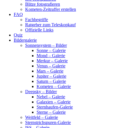
Blitze fotografieren
Kometen-Zeitraffer erstellen
FAQ
Fachbegriffe
Ratgeber zum Teleskopkauf
Offizielle Links
Quiz
Bildergalerie
Sonnensystem – Bilder
Sonne – Galerie
Mond – Galerie
Merkur – Galerie
Venus – Galerie
Mars – Galerie
Jupiter – Galerie
Saturn – Galerie
Kometen – Galerie
Deepsky – Bilder
Nebel – Galerie
Galaxien – Galerie
Sternhaufen-Galerie
Sterne – Galerie
Weitfeld – Galerie
Sternstrichspuren-Galerie
ISS – Galerie