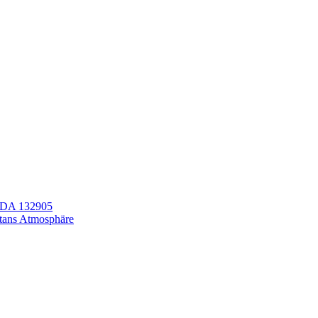
LEDA 132905
itans Atmosphäre