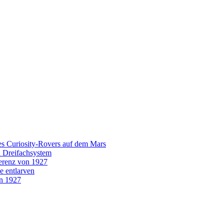
es Curiosity-Rovers auf dem Mars
n Dreifachsystem
erenz von 1927
e entlarven
on 1927