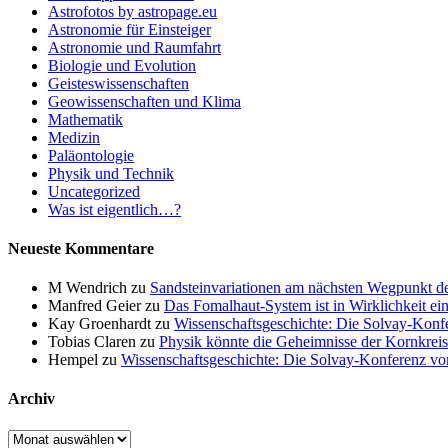
Astrofotos by astropage.eu
Astronomie für Einsteiger
Astronomie und Raumfahrt
Biologie und Evolution
Geisteswissenschaften
Geowissenschaften und Klima
Mathematik
Medizin
Paläontologie
Physik und Technik
Uncategorized
Was ist eigentlich…?
Neueste Kommentare
M Wendrich
zu
Sandsteinvariationen am nächsten Wegpunkt d
Manfred Geier
zu
Das Fomalhaut-System ist in Wirklichkeit ei
Kay Groenhardt
zu
Wissenschaftsgeschichte: Die Solvay-Konf
Tobias Claren
zu
Physik könnte die Geheimnisse der Kornkreis
Hempel
zu
Wissenschaftsgeschichte: Die Solvay-Konferenz v
Archiv
Archiv