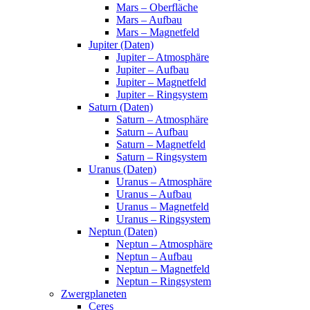
Mars – Oberfläche
Mars – Aufbau
Mars – Magnetfeld
Jupiter (Daten)
Jupiter – Atmosphäre
Jupiter – Aufbau
Jupiter – Magnetfeld
Jupiter – Ringsystem
Saturn (Daten)
Saturn – Atmosphäre
Saturn – Aufbau
Saturn – Magnetfeld
Saturn – Ringsystem
Uranus (Daten)
Uranus – Atmosphäre
Uranus – Aufbau
Uranus – Magnetfeld
Uranus – Ringsystem
Neptun (Daten)
Neptun – Atmosphäre
Neptun – Aufbau
Neptun – Magnetfeld
Neptun – Ringsystem
Zwergplaneten
Ceres