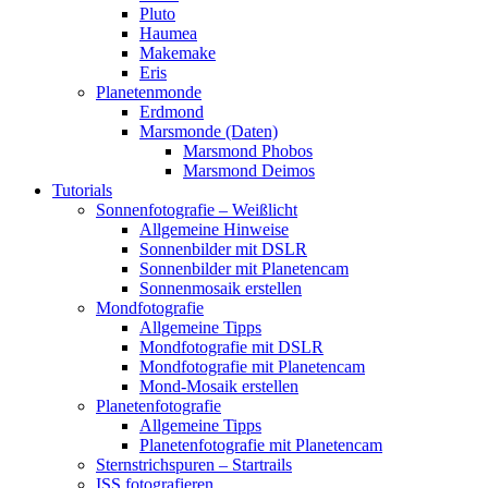
Pluto
Haumea
Makemake
Eris
Planetenmonde
Erdmond
Marsmonde (Daten)
Marsmond Phobos
Marsmond Deimos
Tutorials
Sonnenfotografie – Weißlicht
Allgemeine Hinweise
Sonnenbilder mit DSLR
Sonnenbilder mit Planetencam
Sonnenmosaik erstellen
Mondfotografie
Allgemeine Tipps
Mondfotografie mit DSLR
Mondfotografie mit Planetencam
Mond-Mosaik erstellen
Planetenfotografie
Allgemeine Tipps
Planetenfotografie mit Planetencam
Sternstrichspuren – Startrails
ISS fotografieren