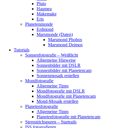
Pluto
Haumea
Makemake
Eris
Planetenmonde
Erdmond
Marsmonde (Daten)
Marsmond Phobos
Marsmond Deimos
Tutorials
Sonnenfotografie – Weißlicht
Allgemeine Hinweise
Sonnenbilder mit DSLR
Sonnenbilder mit Planetencam
Sonnenmosaik erstellen
Mondfotografie
Allgemeine Tipps
Mondfotografie mit DSLR
Mondfotografie mit Planetencam
Mond-Mosaik erstellen
Planetenfotografie
Allgemeine Tipps
Planetenfotografie mit Planetencam
Sternstrichspuren – Startrails
ISS fotografieren