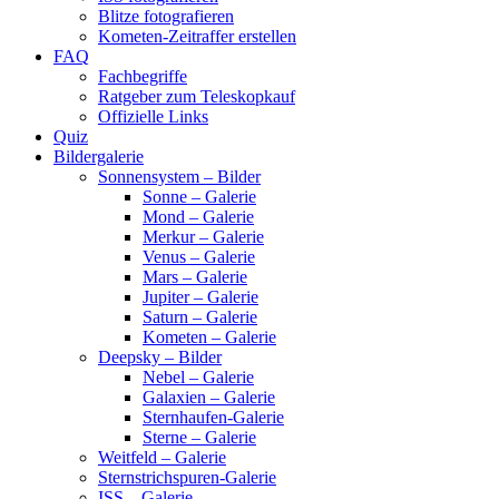
Blitze fotografieren
Kometen-Zeitraffer erstellen
FAQ
Fachbegriffe
Ratgeber zum Teleskopkauf
Offizielle Links
Quiz
Bildergalerie
Sonnensystem – Bilder
Sonne – Galerie
Mond – Galerie
Merkur – Galerie
Venus – Galerie
Mars – Galerie
Jupiter – Galerie
Saturn – Galerie
Kometen – Galerie
Deepsky – Bilder
Nebel – Galerie
Galaxien – Galerie
Sternhaufen-Galerie
Sterne – Galerie
Weitfeld – Galerie
Sternstrichspuren-Galerie
ISS – Galerie