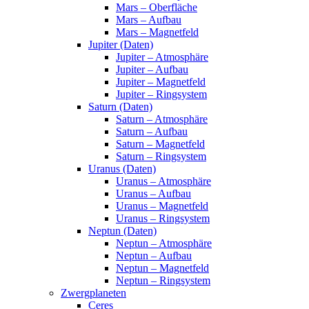
Mars – Oberfläche
Mars – Aufbau
Mars – Magnetfeld
Jupiter (Daten)
Jupiter – Atmosphäre
Jupiter – Aufbau
Jupiter – Magnetfeld
Jupiter – Ringsystem
Saturn (Daten)
Saturn – Atmosphäre
Saturn – Aufbau
Saturn – Magnetfeld
Saturn – Ringsystem
Uranus (Daten)
Uranus – Atmosphäre
Uranus – Aufbau
Uranus – Magnetfeld
Uranus – Ringsystem
Neptun (Daten)
Neptun – Atmosphäre
Neptun – Aufbau
Neptun – Magnetfeld
Neptun – Ringsystem
Zwergplaneten
Ceres