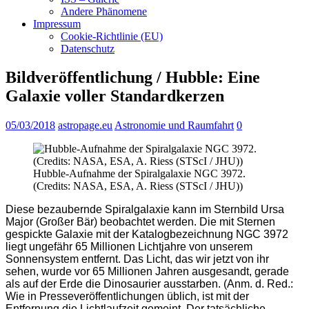
Andere Phänomene
Impressum
Cookie-Richtlinie (EU)
Datenschutz
Bildveröffentlichung / Hubble: Eine
Galaxie voller Standardkerzen
05/03/2018
astropage.eu
Astronomie und Raumfahrt
0
Hubble-Aufnahme der Spiralgalaxie NGC 3972.
(Credits: NASA, ESA, A. Riess (STScI / JHU))
Diese bezaubernde Spiralgalaxie kann im Sternbild Ursa
Major (Großer Bär) beobachtet werden. Die mit Sternen
gespickte Galaxie mit der Katalogbezeichnung NGC 3972
liegt ungefähr 65 Millionen Lichtjahre von unserem
Sonnensystem entfernt. Das Licht, das wir jetzt von ihr
sehen, wurde vor 65 Millionen Jahren ausgesandt, gerade
als auf der Erde die Dinosaurier ausstarben. (Anm. d. Red.:
Wie in Presseveröffentlichungen üblich, ist mit der
Entfernung die Lichtlaufzeit gemeint. Der tatsächliche