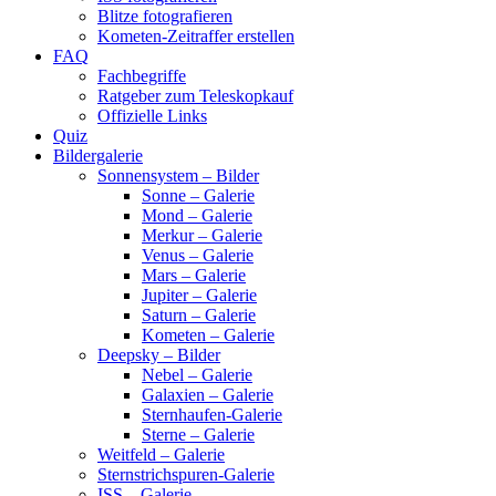
Blitze fotografieren
Kometen-Zeitraffer erstellen
FAQ
Fachbegriffe
Ratgeber zum Teleskopkauf
Offizielle Links
Quiz
Bildergalerie
Sonnensystem – Bilder
Sonne – Galerie
Mond – Galerie
Merkur – Galerie
Venus – Galerie
Mars – Galerie
Jupiter – Galerie
Saturn – Galerie
Kometen – Galerie
Deepsky – Bilder
Nebel – Galerie
Galaxien – Galerie
Sternhaufen-Galerie
Sterne – Galerie
Weitfeld – Galerie
Sternstrichspuren-Galerie
ISS – Galerie