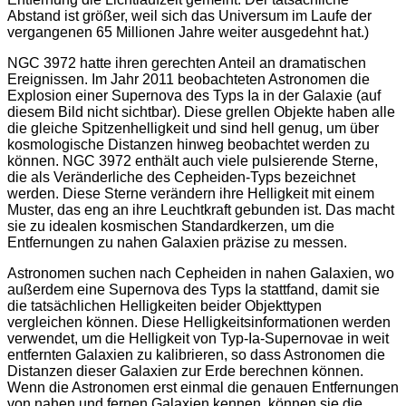
Abstand ist größer, weil sich das Universum im Laufe der
vergangenen 65 Millionen Jahre weiter ausgedehnt hat.)
NGC 3972 hatte ihren gerechten Anteil an dramatischen
Ereignissen. Im Jahr 2011 beobachteten Astronomen die
Explosion einer Supernova des Typs Ia in der Galaxie (auf
diesem Bild nicht sichtbar). Diese grellen Objekte haben alle
die gleiche Spitzenhelligkeit und sind hell genug, um über
kosmologische Distanzen hinweg beobachtet werden zu
können. NGC 3972 enthält auch viele pulsierende Sterne,
die als Veränderliche des Cepheiden-Typs bezeichnet
werden. Diese Sterne verändern ihre Helligkeit mit einem
Muster, das eng an ihre Leuchtkraft gebunden ist. Das macht
sie zu idealen kosmischen Standardkerzen, um die
Entfernungen zu nahen Galaxien präzise zu messen.
Astronomen suchen nach Cepheiden in nahen Galaxien, wo
außerdem eine Supernova des Typs Ia stattfand, damit sie
die tatsächlichen Helligkeiten beider Objekttypen
vergleichen können. Diese Helligkeitsinformationen werden
verwendet, um die Helligkeit von Typ-Ia-Supernovae in weit
entfernten Galaxien zu kalibrieren, so dass Astronomen die
Distanzen dieser Galaxien zur Erde berechnen können.
Wenn die Astronomen erst einmal die genauen Entfernungen
von nahen und fernen Galaxien kennen, können sie die