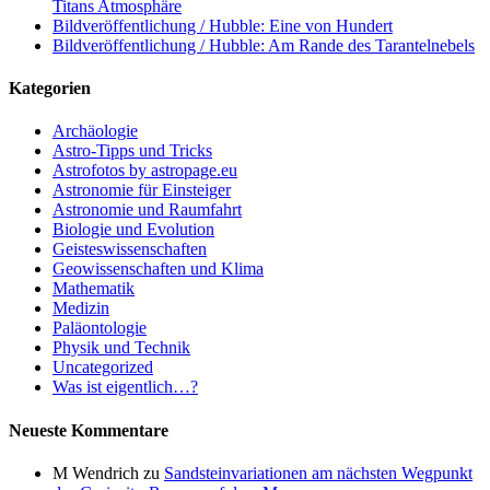
Titans Atmosphäre
Bildveröffentlichung / Hubble: Eine von Hundert
Bildveröffentlichung / Hubble: Am Rande des Tarantelnebels
Kategorien
Archäologie
Astro-Tipps und Tricks
Astrofotos by astropage.eu
Astronomie für Einsteiger
Astronomie und Raumfahrt
Biologie und Evolution
Geisteswissenschaften
Geowissenschaften und Klima
Mathematik
Medizin
Paläontologie
Physik und Technik
Uncategorized
Was ist eigentlich…?
Neueste Kommentare
M Wendrich
zu
Sandsteinvariationen am nächsten Wegpunkt