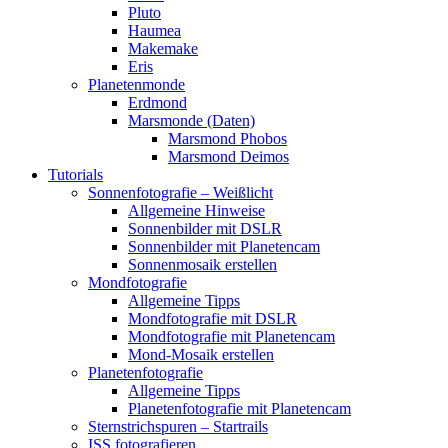
Pluto
Haumea
Makemake
Eris
Planetenmonde
Erdmond
Marsmonde (Daten)
Marsmond Phobos
Marsmond Deimos
Tutorials
Sonnenfotografie – Weißlicht
Allgemeine Hinweise
Sonnenbilder mit DSLR
Sonnenbilder mit Planetencam
Sonnenmosaik erstellen
Mondfotografie
Allgemeine Tipps
Mondfotografie mit DSLR
Mondfotografie mit Planetencam
Mond-Mosaik erstellen
Planetenfotografie
Allgemeine Tipps
Planetenfotografie mit Planetencam
Sternstrichspuren – Startrails
ISS fotografieren