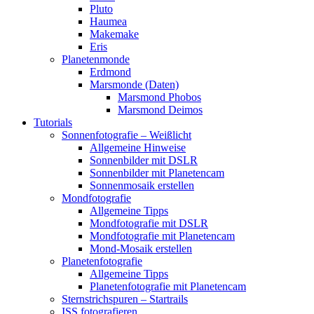
Pluto
Haumea
Makemake
Eris
Planetenmonde
Erdmond
Marsmonde (Daten)
Marsmond Phobos
Marsmond Deimos
Tutorials
Sonnenfotografie – Weißlicht
Allgemeine Hinweise
Sonnenbilder mit DSLR
Sonnenbilder mit Planetencam
Sonnenmosaik erstellen
Mondfotografie
Allgemeine Tipps
Mondfotografie mit DSLR
Mondfotografie mit Planetencam
Mond-Mosaik erstellen
Planetenfotografie
Allgemeine Tipps
Planetenfotografie mit Planetencam
Sternstrichspuren – Startrails
ISS fotografieren