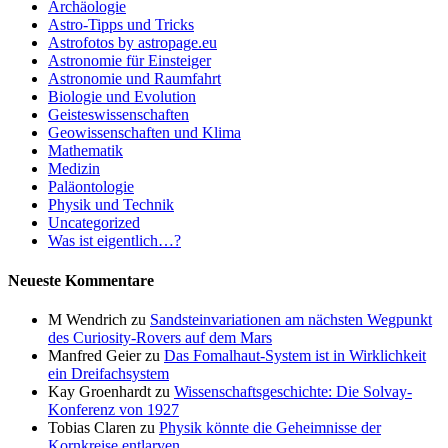
Archäologie
Astro-Tipps und Tricks
Astrofotos by astropage.eu
Astronomie für Einsteiger
Astronomie und Raumfahrt
Biologie und Evolution
Geisteswissenschaften
Geowissenschaften und Klima
Mathematik
Medizin
Paläontologie
Physik und Technik
Uncategorized
Was ist eigentlich…?
Neueste Kommentare
M Wendrich
zu
Sandsteinvariationen am nächsten Wegpunkt
des Curiosity-Rovers auf dem Mars
Manfred Geier
zu
Das Fomalhaut-System ist in Wirklichkeit
ein Dreifachsystem
Kay Groenhardt
zu
Wissenschaftsgeschichte: Die Solvay-
Konferenz von 1927
Tobias Claren
zu
Physik könnte die Geheimnisse der
Kornkreise entlarven