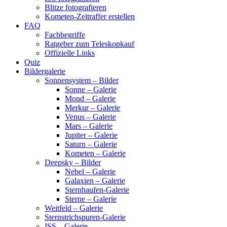
Blitze fotografieren
Kometen-Zeitraffer erstellen
FAQ
Fachbegriffe
Ratgeber zum Teleskopkauf
Offizielle Links
Quiz
Bildergalerie
Sonnensystem – Bilder
Sonne – Galerie
Mond – Galerie
Merkur – Galerie
Venus – Galerie
Mars – Galerie
Jupiter – Galerie
Saturn – Galerie
Kometen – Galerie
Deepsky – Bilder
Nebel – Galerie
Galaxien – Galerie
Sternhaufen-Galerie
Sterne – Galerie
Weitfeld – Galerie
Sternstrichspuren-Galerie
ISS – Galerie