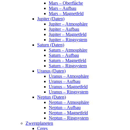
Mars – Oberfläche
Mars – Aufbau
Mars – Magnetfeld
Jupiter (Daten)
Jupiter – Atmosphäre
Jupiter – Aufbau
Jupiter – Magnetfeld
Jupiter – Ringsystem
Saturn (Daten)
Saturn – Atmosphäre
Saturn – Aufbau
Saturn – Magnetfeld
Saturn – Ringsystem
Uranus (Daten)
Uranus – Atmosphäre
Uranus – Aufbau
Uranus – Magnetfeld
Uranus – Ringsystem
Neptun (Daten)
Neptun – Atmosphäre
Neptun – Aufbau
Neptun – Magnetfeld
Neptun – Ringsystem
Zwergplaneten
Ceres