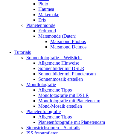
Pluto
Haumea
Makemake
Eris
Planetenmonde
Erdmond
Marsmonde (Daten)
Marsmond Phobos
Marsmond Deimos
Tutorials
Sonnenfotografie – Weißlicht
Allgemeine Hinweise
Sonnenbilder mit DSLR
Sonnenbilder mit Planetencam
Sonnenmosaik erstellen
Mondfotografie
Allgemeine Tipps
Mondfotografie mit DSLR
Mondfotografie mit Planetencam
Mond-Mosaik erstellen
Planetenfotografie
Allgemeine Tipps
Planetenfotografie mit Planetencam
Sternstrichspuren – Startrails
ISS fotografieren