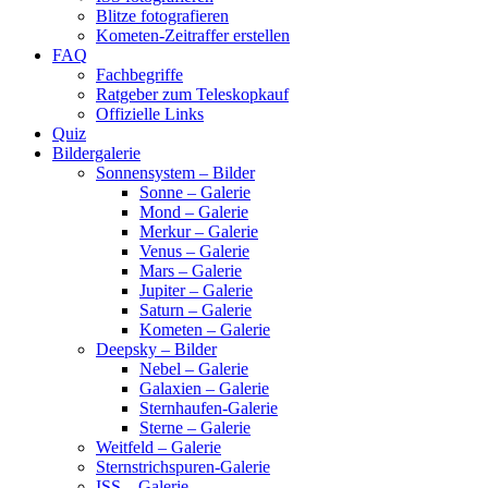
Blitze fotografieren
Kometen-Zeitraffer erstellen
FAQ
Fachbegriffe
Ratgeber zum Teleskopkauf
Offizielle Links
Quiz
Bildergalerie
Sonnensystem – Bilder
Sonne – Galerie
Mond – Galerie
Merkur – Galerie
Venus – Galerie
Mars – Galerie
Jupiter – Galerie
Saturn – Galerie
Kometen – Galerie
Deepsky – Bilder
Nebel – Galerie
Galaxien – Galerie
Sternhaufen-Galerie
Sterne – Galerie
Weitfeld – Galerie
Sternstrichspuren-Galerie
ISS – Galerie