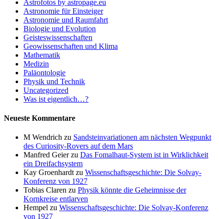
Astrofotos by astropage.eu
Astronomie für Einsteiger
Astronomie und Raumfahrt
Biologie und Evolution
Geisteswissenschaften
Geowissenschaften und Klima
Mathematik
Medizin
Paläontologie
Physik und Technik
Uncategorized
Was ist eigentlich…?
Neueste Kommentare
M Wendrich
zu
Sandsteinvariationen am nächsten Wegpunkt
des Curiosity-Rovers auf dem Mars
Manfred Geier
zu
Das Fomalhaut-System ist in Wirklichkeit
ein Dreifachsystem
Kay Groenhardt
zu
Wissenschaftsgeschichte: Die Solvay-
Konferenz von 1927
Tobias Claren
zu
Physik könnte die Geheimnisse der
Kornkreise entlarven
Hempel
zu
Wissenschaftsgeschichte: Die Solvay-Konferenz
von 1927