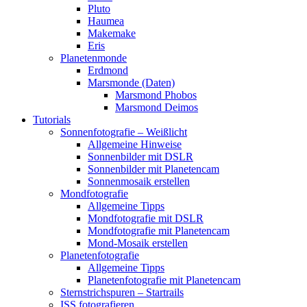
Pluto
Haumea
Makemake
Eris
Planetenmonde
Erdmond
Marsmonde (Daten)
Marsmond Phobos
Marsmond Deimos
Tutorials
Sonnenfotografie – Weißlicht
Allgemeine Hinweise
Sonnenbilder mit DSLR
Sonnenbilder mit Planetencam
Sonnenmosaik erstellen
Mondfotografie
Allgemeine Tipps
Mondfotografie mit DSLR
Mondfotografie mit Planetencam
Mond-Mosaik erstellen
Planetenfotografie
Allgemeine Tipps
Planetenfotografie mit Planetencam
Sternstrichspuren – Startrails
ISS fotografieren