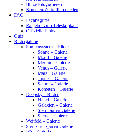
Blitze fotografieren
Kometen-Zeitraffer erstellen
FAQ
Fachbegriffe
Ratgeber zum Teleskopkauf
Offizielle Links
Quiz
Bildergalerie
Sonnensystem – Bilder
Sonne – Galerie
Mond – Galerie
Merkur – Galerie
Venus – Galerie
Mars – Galerie
Jupiter – Galerie
Saturn – Galerie
Kometen – Galerie
Deepsky – Bilder
Nebel – Galerie
Galaxien – Galerie
Sternhaufen-Galerie
Sterne – Galerie
Weitfeld – Galerie
Sternstrichspuren-Galerie
ISS – Galerie