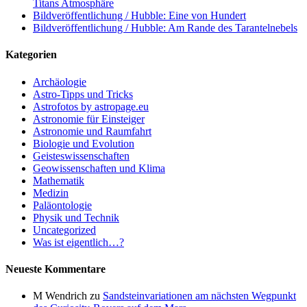
Titans Atmosphäre
Bildveröffentlichung / Hubble: Eine von Hundert
Bildveröffentlichung / Hubble: Am Rande des Tarantelnebels
Kategorien
Archäologie
Astro-Tipps und Tricks
Astrofotos by astropage.eu
Astronomie für Einsteiger
Astronomie und Raumfahrt
Biologie und Evolution
Geisteswissenschaften
Geowissenschaften und Klima
Mathematik
Medizin
Paläontologie
Physik und Technik
Uncategorized
Was ist eigentlich…?
Neueste Kommentare
M Wendrich
zu
Sandsteinvariationen am nächsten Wegpunkt