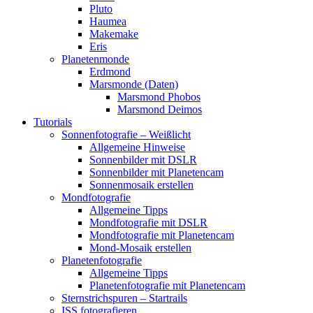
Pluto
Haumea
Makemake
Eris
Planetenmonde
Erdmond
Marsmonde (Daten)
Marsmond Phobos
Marsmond Deimos
Tutorials
Sonnenfotografie – Weißlicht
Allgemeine Hinweise
Sonnenbilder mit DSLR
Sonnenbilder mit Planetencam
Sonnenmosaik erstellen
Mondfotografie
Allgemeine Tipps
Mondfotografie mit DSLR
Mondfotografie mit Planetencam
Mond-Mosaik erstellen
Planetenfotografie
Allgemeine Tipps
Planetenfotografie mit Planetencam
Sternstrichspuren – Startrails
ISS fotografieren