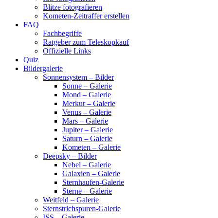
Blitze fotografieren
Kometen-Zeitraffer erstellen
FAQ
Fachbegriffe
Ratgeber zum Teleskopkauf
Offizielle Links
Quiz
Bildergalerie
Sonnensystem – Bilder
Sonne – Galerie
Mond – Galerie
Merkur – Galerie
Venus – Galerie
Mars – Galerie
Jupiter – Galerie
Saturn – Galerie
Kometen – Galerie
Deepsky – Bilder
Nebel – Galerie
Galaxien – Galerie
Sternhaufen-Galerie
Sterne – Galerie
Weitfeld – Galerie
Sternstrichspuren-Galerie
ISS – Galerie