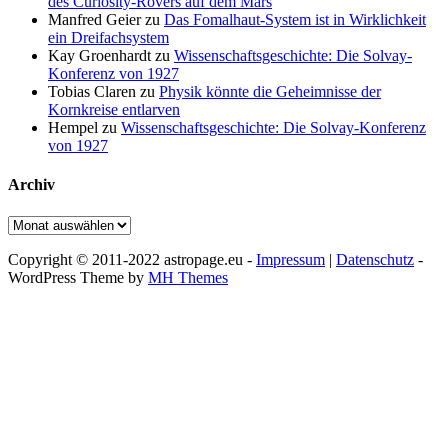
des Curiosity-Rovers auf dem Mars
Manfred Geier
zu
Das Fomalhaut-System ist in Wirklichkeit
ein Dreifachsystem
Kay Groenhardt
zu
Wissenschaftsgeschichte: Die Solvay-
Konferenz von 1927
Tobias Claren
zu
Physik könnte die Geheimnisse der
Kornkreise entlarven
Hempel
zu
Wissenschaftsgeschichte: Die Solvay-Konferenz
von 1927
Archiv
Archiv
Copyright © 2011-2022 astropage.eu -
Impressum
|
Datenschutz
-
WordPress Theme by
MH Themes