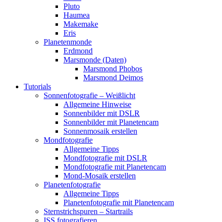
Pluto
Haumea
Makemake
Eris
Planetenmonde
Erdmond
Marsmonde (Daten)
Marsmond Phobos
Marsmond Deimos
Tutorials
Sonnenfotografie – Weißlicht
Allgemeine Hinweise
Sonnenbilder mit DSLR
Sonnenbilder mit Planetencam
Sonnenmosaik erstellen
Mondfotografie
Allgemeine Tipps
Mondfotografie mit DSLR
Mondfotografie mit Planetencam
Mond-Mosaik erstellen
Planetenfotografie
Allgemeine Tipps
Planetenfotografie mit Planetencam
Sternstrichspuren – Startrails
ISS fotografieren