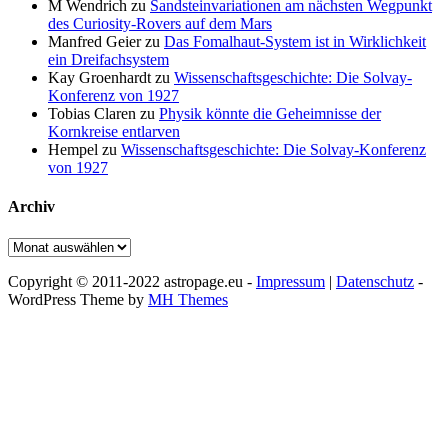
M Wendrich
zu
Sandsteinvariationen am nächsten Wegpunkt
des Curiosity-Rovers auf dem Mars
Manfred Geier
zu
Das Fomalhaut-System ist in Wirklichkeit
ein Dreifachsystem
Kay Groenhardt
zu
Wissenschaftsgeschichte: Die Solvay-
Konferenz von 1927
Tobias Claren
zu
Physik könnte die Geheimnisse der
Kornkreise entlarven
Hempel
zu
Wissenschaftsgeschichte: Die Solvay-Konferenz
von 1927
Archiv
Archiv
Copyright © 2011-2022 astropage.eu -
Impressum
|
Datenschutz
-
WordPress Theme by
MH Themes