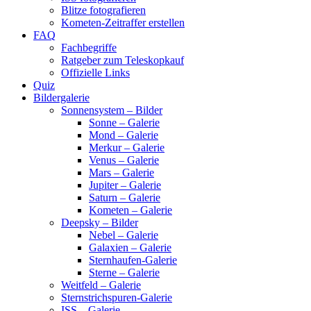
Blitze fotografieren
Kometen-Zeitraffer erstellen
FAQ
Fachbegriffe
Ratgeber zum Teleskopkauf
Offizielle Links
Quiz
Bildergalerie
Sonnensystem – Bilder
Sonne – Galerie
Mond – Galerie
Merkur – Galerie
Venus – Galerie
Mars – Galerie
Jupiter – Galerie
Saturn – Galerie
Kometen – Galerie
Deepsky – Bilder
Nebel – Galerie
Galaxien – Galerie
Sternhaufen-Galerie
Sterne – Galerie
Weitfeld – Galerie
Sternstrichspuren-Galerie
ISS – Galerie