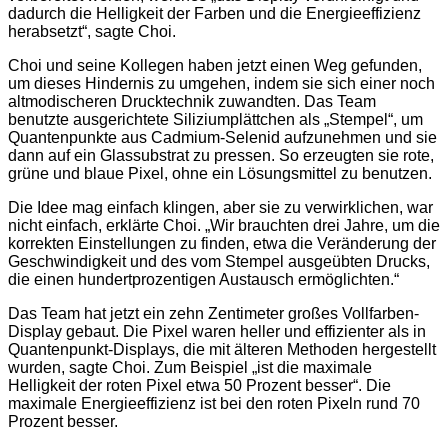
dadurch die Helligkeit der Farben und die Energieeffizienz
herabsetzt“, sagte Choi.
Choi und seine Kollegen haben jetzt einen Weg gefunden,
um dieses Hindernis zu umgehen, indem sie sich einer noch
altmodischeren Drucktechnik zuwandten. Das Team
benutzte ausgerichtete Siliziumplättchen als „Stempel“, um
Quantenpunkte aus Cadmium-Selenid aufzunehmen und sie
dann auf ein Glassubstrat zu pressen. So erzeugten sie rote,
grüne und blaue Pixel, ohne ein Lösungsmittel zu benutzen.
Die Idee mag einfach klingen, aber sie zu verwirklichen, war
nicht einfach, erklärte Choi. „Wir brauchten drei Jahre, um die
korrekten Einstellungen zu finden, etwa die Veränderung der
Geschwindigkeit und des vom Stempel ausgeübten Drucks,
die einen hundertprozentigen Austausch ermöglichten.“
Das Team hat jetzt ein zehn Zentimeter großes Vollfarben-
Display gebaut. Die Pixel waren heller und effizienter als in
Quantenpunkt-Displays, die mit älteren Methoden hergestellt
wurden, sagte Choi. Zum Beispiel „ist die maximale
Helligkeit der roten Pixel etwa 50 Prozent besser“. Die
maximale Energieeffizienz ist bei den roten Pixeln rund 70
Prozent besser.