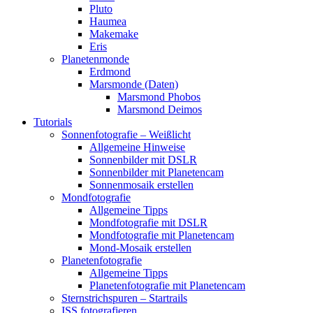
Pluto
Haumea
Makemake
Eris
Planetenmonde
Erdmond
Marsmonde (Daten)
Marsmond Phobos
Marsmond Deimos
Tutorials
Sonnenfotografie – Weißlicht
Allgemeine Hinweise
Sonnenbilder mit DSLR
Sonnenbilder mit Planetencam
Sonnenmosaik erstellen
Mondfotografie
Allgemeine Tipps
Mondfotografie mit DSLR
Mondfotografie mit Planetencam
Mond-Mosaik erstellen
Planetenfotografie
Allgemeine Tipps
Planetenfotografie mit Planetencam
Sternstrichspuren – Startrails
ISS fotografieren