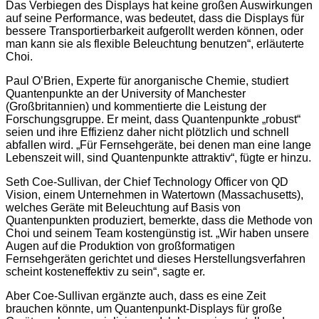
Das Verbiegen des Displays hat keine großen Auswirkungen
auf seine Performance, was bedeutet, dass die Displays für
bessere Transportierbarkeit aufgerollt werden können, oder
man kann sie als flexible Beleuchtung benutzen“, erläuterte
Choi.
Paul O’Brien, Experte für anorganische Chemie, studiert
Quantenpunkte an der University of Manchester
(Großbritannien) und kommentierte die Leistung der
Forschungsgruppe. Er meint, dass Quantenpunkte „robust“
seien und ihre Effizienz daher nicht plötzlich und schnell
abfallen wird. „Für Fernsehgeräte, bei denen man eine lange
Lebenszeit will, sind Quantenpunkte attraktiv“, fügte er hinzu.
Seth Coe-Sullivan, der Chief Technology Officer von QD
Vision, einem Unternehmen in Watertown (Massachusetts),
welches Geräte mit Beleuchtung auf Basis von
Quantenpunkten produziert, bemerkte, dass die Methode von
Choi und seinem Team kostengünstig ist. „Wir haben unsere
Augen auf die Produktion von großformatigen
Fernsehgeräten gerichtet und dieses Herstellungsverfahren
scheint kosteneffektiv zu sein“, sagte er.
Aber Coe-Sullivan ergänzte auch, dass es eine Zeit
brauchen könnte, um Quantenpunkt-Displays für große