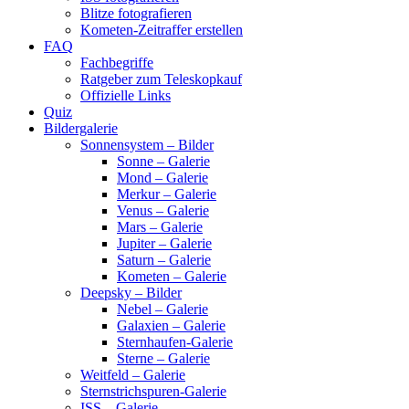
Blitze fotografieren
Kometen-Zeitraffer erstellen
FAQ
Fachbegriffe
Ratgeber zum Teleskopkauf
Offizielle Links
Quiz
Bildergalerie
Sonnensystem – Bilder
Sonne – Galerie
Mond – Galerie
Merkur – Galerie
Venus – Galerie
Mars – Galerie
Jupiter – Galerie
Saturn – Galerie
Kometen – Galerie
Deepsky – Bilder
Nebel – Galerie
Galaxien – Galerie
Sternhaufen-Galerie
Sterne – Galerie
Weitfeld – Galerie
Sternstrichspuren-Galerie
ISS – Galerie