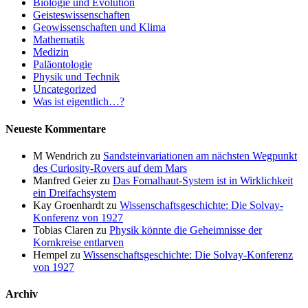
Biologie und Evolution
Geisteswissenschaften
Geowissenschaften und Klima
Mathematik
Medizin
Paläontologie
Physik und Technik
Uncategorized
Was ist eigentlich…?
Neueste Kommentare
M Wendrich
zu
Sandsteinvariationen am nächsten Wegpunkt
des Curiosity-Rovers auf dem Mars
Manfred Geier
zu
Das Fomalhaut-System ist in Wirklichkeit
ein Dreifachsystem
Kay Groenhardt
zu
Wissenschaftsgeschichte: Die Solvay-
Konferenz von 1927
Tobias Claren
zu
Physik könnte die Geheimnisse der
Kornkreise entlarven
Hempel
zu
Wissenschaftsgeschichte: Die Solvay-Konferenz
von 1927
Archiv