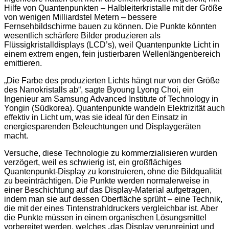
Hilfe von Quantenpunkten – Halbleiterkristalle mit der Größe
von wenigen Milliardstel Metern – bessere
Fernsehbildschirme bauen zu können. Die Punkte könnten
wesentlich schärfere Bilder produzieren als
Flüssigkristalldisplays (LCD’s), weil Quantenpunkte Licht in
einem extrem engen, fein justierbaren Wellenlängenbereich
emittieren.
„Die Farbe des produzierten Lichts hängt nur von der Größe
des Nanokristalls ab“, sagte Byoung Lyong Choi, ein
Ingenieur am Samsung Advanced Institute of Technology in
Yongin (Südkorea). Quantenpunkte wandeln Elektrizität auch
effektiv in Licht um, was sie ideal für den Einsatz in
energiesparenden Beleuchtungen und Displaygeräten
macht.
Versuche, diese Technologie zu kommerzialisieren wurden
verzögert, weil es schwierig ist, ein großflächiges
Quantenpunkt-Display zu konstruieren, ohne die Bildqualität
zu beeinträchtigen. Die Punkte werden normalerweise in
einer Beschichtung auf das Display-Material aufgetragen,
indem man sie auf dessen Oberfläche sprüht – eine Technik,
die mit der eines Tintenstrahldruckers vergleichbar ist. Aber
die Punkte müssen in einem organischen Lösungsmittel
vorbereitet werden, welches „das Display verunreinigt und