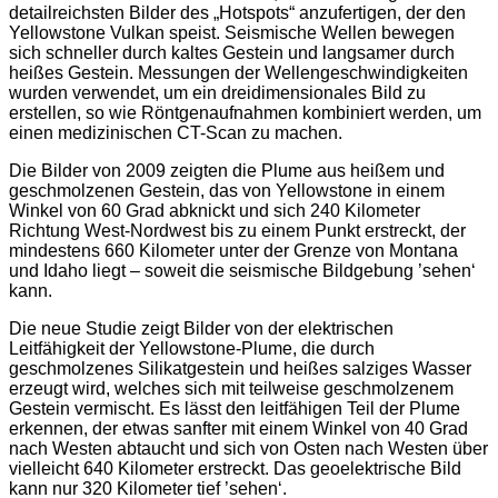
detailreichsten Bilder des „Hotspots“ anzufertigen, der den
Yellowstone Vulkan speist. Seismische Wellen bewegen
sich schneller durch kaltes Gestein und langsamer durch
heißes Gestein. Messungen der Wellengeschwindigkeiten
wurden verwendet, um ein dreidimensionales Bild zu
erstellen, so wie Röntgenaufnahmen kombiniert werden, um
einen medizinischen CT-Scan zu machen.
Die Bilder von 2009 zeigten die Plume aus heißem und
geschmolzenen Gestein, das von Yellowstone in einem
Winkel von 60 Grad abknickt und sich 240 Kilometer
Richtung West-Nordwest bis zu einem Punkt erstreckt, der
mindestens 660 Kilometer unter der Grenze von Montana
und Idaho liegt – soweit die seismische Bildgebung ’sehen‘
kann.
Die neue Studie zeigt Bilder von der elektrischen
Leitfähigkeit der Yellowstone-Plume, die durch
geschmolzenes Silikatgestein und heißes salziges Wasser
erzeugt wird, welches sich mit teilweise geschmolzenem
Gestein vermischt. Es lässt den leitfähigen Teil der Plume
erkennen, der etwas sanfter mit einem Winkel von 40 Grad
nach Westen abtaucht und sich von Osten nach Westen über
vielleicht 640 Kilometer erstreckt. Das geoelektrische Bild
kann nur 320 Kilometer tief ’sehen‘.