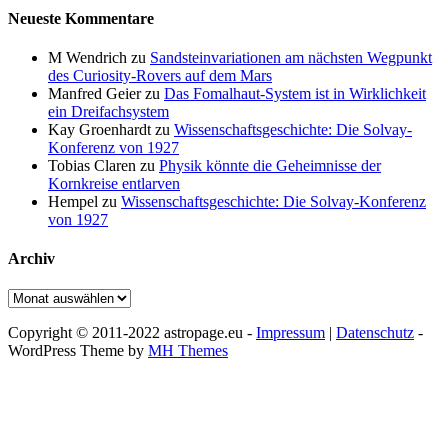
Neueste Kommentare
M Wendrich
zu
Sandsteinvariationen am nächsten Wegpunkt
des Curiosity-Rovers auf dem Mars
Manfred Geier
zu
Das Fomalhaut-System ist in Wirklichkeit
ein Dreifachsystem
Kay Groenhardt
zu
Wissenschaftsgeschichte: Die Solvay-
Konferenz von 1927
Tobias Claren
zu
Physik könnte die Geheimnisse der
Kornkreise entlarven
Hempel
zu
Wissenschaftsgeschichte: Die Solvay-Konferenz
von 1927
Archiv
Archiv
Copyright © 2011-2022 astropage.eu -
Impressum
|
Datenschutz
-
WordPress Theme by
MH Themes