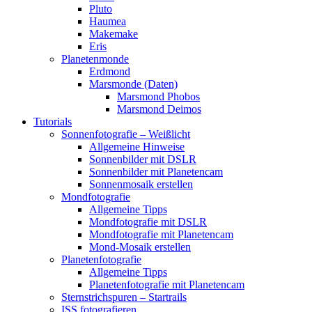
Pluto
Haumea
Makemake
Eris
Planetenmonde
Erdmond
Marsmonde (Daten)
Marsmond Phobos
Marsmond Deimos
Tutorials
Sonnenfotografie – Weißlicht
Allgemeine Hinweise
Sonnenbilder mit DSLR
Sonnenbilder mit Planetencam
Sonnenmosaik erstellen
Mondfotografie
Allgemeine Tipps
Mondfotografie mit DSLR
Mondfotografie mit Planetencam
Mond-Mosaik erstellen
Planetenfotografie
Allgemeine Tipps
Planetenfotografie mit Planetencam
Sternstrichspuren – Startrails
ISS fotografieren