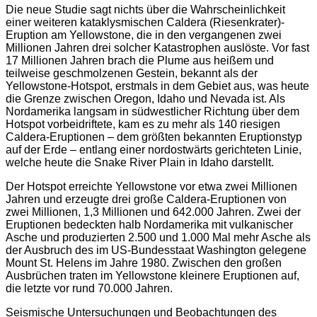
Die neue Studie sagt nichts über die Wahrscheinlichkeit
einer weiteren kataklysmischen Caldera (Riesenkrater)-
Eruption am Yellowstone, die in den vergangenen zwei
Millionen Jahren drei solcher Katastrophen auslöste. Vor fast
17 Millionen Jahren brach die Plume aus heißem und
teilweise geschmolzenen Gestein, bekannt als der
Yellowstone-Hotspot, erstmals in dem Gebiet aus, was heute
die Grenze zwischen Oregon, Idaho und Nevada ist. Als
Nordamerika langsam in südwestlicher Richtung über dem
Hotspot vorbeidriftete, kam es zu mehr als 140 riesigen
Caldera-Eruptionen – dem größten bekannten Eruptionstyp
auf der Erde – entlang einer nordostwärts gerichteten Linie,
welche heute die Snake River Plain in Idaho darstellt.
Der Hotspot erreichte Yellowstone vor etwa zwei Millionen
Jahren und erzeugte drei große Caldera-Eruptionen von
zwei Millionen, 1,3 Millionen und 642.000 Jahren. Zwei der
Eruptionen bedeckten halb Nordamerika mit vulkanischer
Asche und produzierten 2.500 und 1.000 Mal mehr Asche als
der Ausbruch des im US-Bundesstaat Washington gelegene
Mount St. Helens im Jahre 1980. Zwischen den großen
Ausbrüchen traten im Yellowstone kleinere Eruptionen auf,
die letzte vor rund 70.000 Jahren.
Seismische Untersuchungen und Beobachtungen des