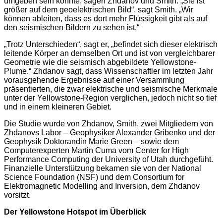
umgeben sein könnte, sagen Zhdanov und Smith. „Sie ist
größer auf dem geoelektrischen Bild“, sagt Smith. „Wir
können ableiten, dass es dort mehr Flüssigkeit gibt als auf
den seismischen Bildern zu sehen ist.“
„Trotz Unterschieden“, sagt er, „befindet sich dieser elektrisch
leitende Körper an demselben Ort und ist von vergleichbarer
Geometrie wie die seismisch abgebildete Yellowstone-
Plume.“ Zhdanov sagt, dass Wissenschaftler im letzten Jahr
vorausgehende Ergebnisse auf einer Versammlung
präsentierten, die zwar elektrische und seismische Merkmale
unter der Yellowstone-Region verglichen, jedoch nicht so tief
und in einem kleineren Gebiet.
Die Studie wurde von Zhdanov, Smith, zwei Mitgliedern von
Zhdanovs Labor – Geophysiker Alexander Gribenko und der
Geophysik Doktorandin Marie Green – sowie dem
Computerexperten Martin Cuma vom Center for High
Performance Computing der University of Utah durchgefüht.
Finanzielle Unterstützung bekamen sie von der National
Science Foundation (NSF) und dem Consortium for
Elektromagnetic Modelling and Inversion, dem Zhdanov
vorsitzt.
Der Yellowstone Hotspot im Überblick