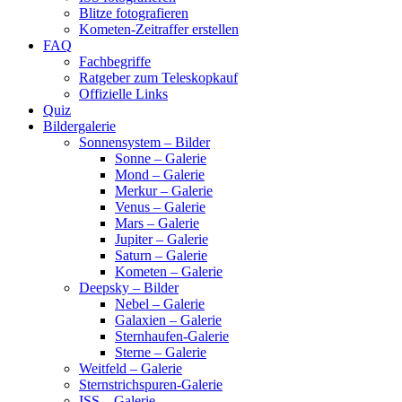
Blitze fotografieren
Kometen-Zeitraffer erstellen
FAQ
Fachbegriffe
Ratgeber zum Teleskopkauf
Offizielle Links
Quiz
Bildergalerie
Sonnensystem – Bilder
Sonne – Galerie
Mond – Galerie
Merkur – Galerie
Venus – Galerie
Mars – Galerie
Jupiter – Galerie
Saturn – Galerie
Kometen – Galerie
Deepsky – Bilder
Nebel – Galerie
Galaxien – Galerie
Sternhaufen-Galerie
Sterne – Galerie
Weitfeld – Galerie
Sternstrichspuren-Galerie
ISS – Galerie