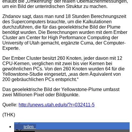
erlaubt die „Umkehrung“ der realen Oberflächenmessungen,
um ein Bild der unterirdischen Struktur zu machen.
Zhdanov sagt, dass man rund 18 Stunden Berechnungszeit
des Supercomputers brauchte, um die Kalkulationen
durchzuführen, die für das geoelektrische Bild der Plume
benötigt wurden. Die Berechnungen wurden mit dem Ember
Cluster am Center for High Performance Computing der
University of Utah gemacht, ergänzte Cuma, der Computer-
Experte.
Der Ember Cluster besitzt 260 Knoten, jeder davon mit 12
CPU-Kernen, verglichen mit zwei bis vier Kernen bei
gewöhnlichen PCs. Von den 260 Knoten wurden 64 für die
Yellowstone-Studie eingesetzt, „was dem Äquivalent von
200 gebräuchlichen PCs entspricht.“
Das geoelektrische Bild der Yellowstone-Plume umfasst
zwei Millionen Pixel oder Bildpunkte.
Quelle:
http://unews.utah.edu/p/?r=032411-5
(THK)
teilen