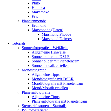
Pluto
Haumea
Makemake
Eris
Planetenmonde
Erdmond
Marsmonde (Daten)
Marsmond Phobos
Marsmond Deimos
Tutorials
Sonnenfotografie – Weißlicht
Allgemeine Hinweise
Sonnenbilder mit DSLR
Sonnenbilder mit Planetencam
Sonnenmosaik erstellen
Mondfotografie
Allgemeine Tipps
Mondfotografie mit DSLR
Mondfotografie mit Planetencam
Mond-Mosaik erstellen
Planetenfotografie
Allgemeine Tipps
Planetenfotografie mit Planetencam
Sternstrichspuren – Startrails
ISS fotografieren