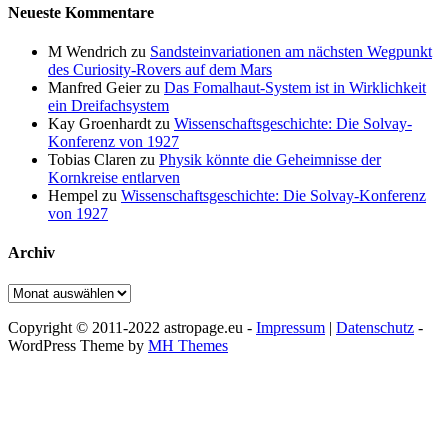
Neueste Kommentare
M Wendrich
zu
Sandsteinvariationen am nächsten Wegpunkt
des Curiosity-Rovers auf dem Mars
Manfred Geier
zu
Das Fomalhaut-System ist in Wirklichkeit
ein Dreifachsystem
Kay Groenhardt
zu
Wissenschaftsgeschichte: Die Solvay-
Konferenz von 1927
Tobias Claren
zu
Physik könnte die Geheimnisse der
Kornkreise entlarven
Hempel
zu
Wissenschaftsgeschichte: Die Solvay-Konferenz
von 1927
Archiv
Archiv
Copyright © 2011-2022 astropage.eu -
Impressum
|
Datenschutz
-
WordPress Theme by
MH Themes