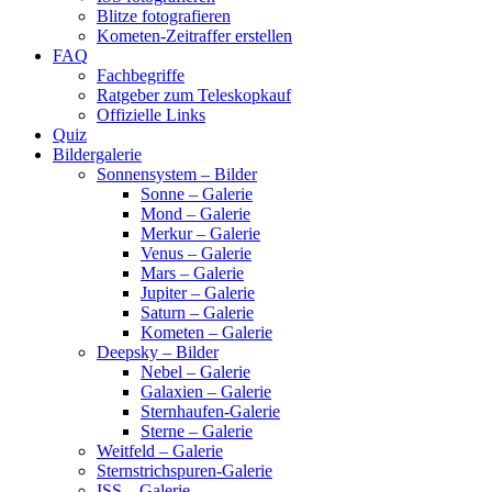
Blitze fotografieren
Kometen-Zeitraffer erstellen
FAQ
Fachbegriffe
Ratgeber zum Teleskopkauf
Offizielle Links
Quiz
Bildergalerie
Sonnensystem – Bilder
Sonne – Galerie
Mond – Galerie
Merkur – Galerie
Venus – Galerie
Mars – Galerie
Jupiter – Galerie
Saturn – Galerie
Kometen – Galerie
Deepsky – Bilder
Nebel – Galerie
Galaxien – Galerie
Sternhaufen-Galerie
Sterne – Galerie
Weitfeld – Galerie
Sternstrichspuren-Galerie
ISS – Galerie