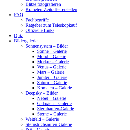
Blitze fotografieren
Kometen-Zeitraffer erstellen
FAQ
Fachbegriffe
Ratgeber zum Teleskopkauf
Offizielle Links
Quiz
Bildergalerie
Sonnensystem – Bilder
Sonne – Galerie
Mond – Galerie
Merkur – Galerie
Venus – Galerie
Mars – Galerie
Jupiter – Galerie
Saturn – Galerie
Kometen – Galerie
Deepsky – Bilder
Nebel – Galerie
Galaxien – Galerie
Sternhaufen-Galerie
Sterne – Galerie
Weitfeld – Galerie
Sternstrichspuren-Galerie
ISS – Galerie