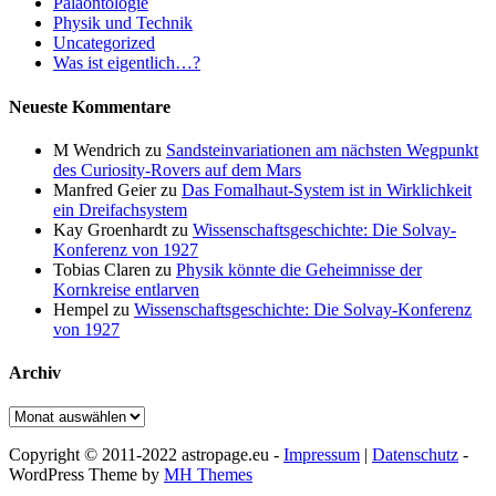
Paläontologie
Physik und Technik
Uncategorized
Was ist eigentlich…?
Neueste Kommentare
M Wendrich
zu
Sandsteinvariationen am nächsten Wegpunkt
des Curiosity-Rovers auf dem Mars
Manfred Geier
zu
Das Fomalhaut-System ist in Wirklichkeit
ein Dreifachsystem
Kay Groenhardt
zu
Wissenschaftsgeschichte: Die Solvay-
Konferenz von 1927
Tobias Claren
zu
Physik könnte die Geheimnisse der
Kornkreise entlarven
Hempel
zu
Wissenschaftsgeschichte: Die Solvay-Konferenz
von 1927
Archiv
Archiv
Copyright © 2011-2022 astropage.eu -
Impressum
|
Datenschutz
-
WordPress Theme by
MH Themes