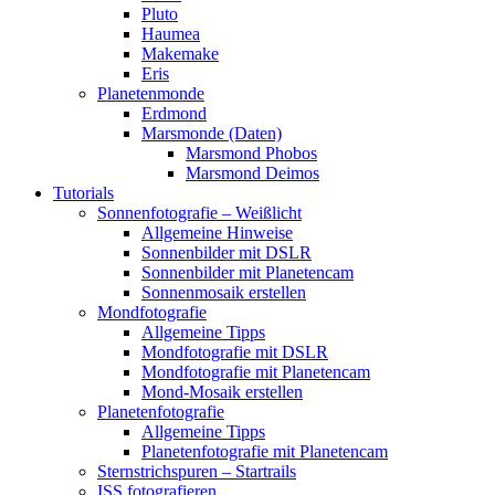
Pluto
Haumea
Makemake
Eris
Planetenmonde
Erdmond
Marsmonde (Daten)
Marsmond Phobos
Marsmond Deimos
Tutorials
Sonnenfotografie – Weißlicht
Allgemeine Hinweise
Sonnenbilder mit DSLR
Sonnenbilder mit Planetencam
Sonnenmosaik erstellen
Mondfotografie
Allgemeine Tipps
Mondfotografie mit DSLR
Mondfotografie mit Planetencam
Mond-Mosaik erstellen
Planetenfotografie
Allgemeine Tipps
Planetenfotografie mit Planetencam
Sternstrichspuren – Startrails
ISS fotografieren