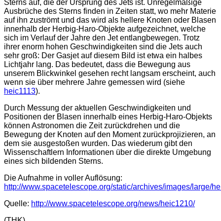
Sterns auf, die der Ursprung des Jets ist. Unregelmäßige
Ausbrüche des Sterns finden in Zeiten statt, wo mehr Materie
auf ihn zuströmt und das wird als hellere Knoten oder Blasen
innerhalb der Herbig-Haro-Objekte aufgezeichnet, welche
sich im Verlauf der Jahre den Jet entlangbewegen. Trotz
ihrer enorm hohen Geschwindigkeiten sind die Jets auch
sehr groß: Der Gasjet auf diesem Bild ist etwa ein halbes
Lichtjahr lang. Das bedeutet, dass die Bewegung aus
unserem Blickwinkel gesehen recht langsam erscheint, auch
wenn sie über mehrere Jahre gemessen wird (siehe
heic1113
).
Durch Messung der aktuellen Geschwindigkeiten und
Positionen der Blasen innerhalb eines Herbig-Haro-Objekts
können Astronomen die Zeit zurückdrehen und die
Bewegung der Knoten auf den Moment zurückprojizieren, an
dem sie ausgestoßen wurden. Das wiederum gibt den
Wissenschaftlern Informationen über die direkte Umgebung
eines sich bildenden Sterns.
Die Aufnahme in voller Auflösung:
http://www.spacetelescope.org/static/archives/images/large/h
Quelle:
http://www.spacetelescope.org/news/heic1210/
(THK)