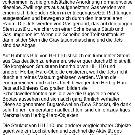
vorkommen, ist die grundsätzliche Anordnung normalerweise
dieselbe. Zwillingsjets aus aufgeheiztem Gas werden von
einem sich bildenden Stern in entgegengesetzte Richtungen
ausgestoßen und bewegen sich durch den interstellaren
Raum. Die Jets werden von Gas genährt, das auf den jungen
Stern zustürzt, welcher von einer Scheibe aus Staub und
Gas umgeben ist. Wenn die Scheibe der Treibstofftank ist,
dann ist der Stern die Gravitationsmaschine und die Jets
sind das Abgas.
Auf Hubbles Bild von HH 110 ist solch ein turbulenter Strom
aus Gas deutlich zu erkennen, wie er quer durchs Bild streift.
Die komplexen Strukturen innerhalb von HH 110 und
anderer Herbig-Haro-Objekte existieren, weil die Jets nicht
durch ein reines Vakuum geblasen werden. Wenn die
energiereichen und sich schnell bewegenden Herbig-Haro-
Jets auf kühleres Gas prallen, bilden sie
Schockwellenfronten aus, die wie die Bugwellen eines
Bootes aussehen und sich auch ganz ähnlich verhalten.
Diese so genannten Bugstoßwellen (Bow Shocks), die dank
sehr hoher Temperaturen aufleuchten, sind ein einzigartiges
Merkmal von Herbig-Haro-Objekten.
Die Struktur von HH 110 und anderer vergleichbarer Objekte
agiert wie ein Lochstreifen und zeichnet die Aktivität des