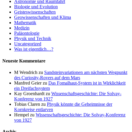
Astronomie und Raumfahrt
Biologie und Evolution
Geisteswissenschaften
Geowissenschaften und Klima
Mathematik
Medizin
Paläontologie
Physik und Technik
Uncategorized
Was ist eigentlich…?
Neueste Kommentare
M Wendrich
zu
Sandsteinvariationen am nächsten Wegpunkt
des Curiosity-Rovers auf dem Mars
Manfred Geier
zu
Das Fomalhaut-System ist in Wirklichkeit
ein Dreifachsystem
Kay Groenhardt
zu
Wissenschaftsgeschichte: Die Solvay-
Konferenz von 1927
Tobias Claren
zu
Physik könnte die Geheimnisse der
Kornkreise entlarven
Hempel
zu
Wissenschaftsgeschichte: Die Solvay-Konferenz
von 1927
Archiv