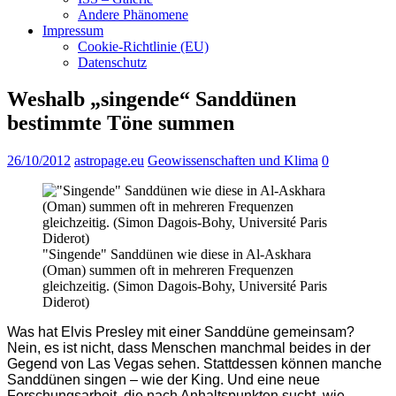
Andere Phänomene
Impressum
Cookie-Richtlinie (EU)
Datenschutz
Weshalb „singende“ Sanddünen
bestimmte Töne summen
26/10/2012
astropage.eu
Geowissenschaften und Klima
0
"Singende" Sanddünen wie diese in Al-Askhara
(Oman) summen oft in mehreren Frequenzen
gleichzeitig. (Simon Dagois-Bohy, Université Paris
Diderot)
Was hat Elvis Presley mit einer Sanddüne gemeinsam?
Nein, es ist nicht, dass Menschen manchmal beides in der
Gegend von Las Vegas sehen. Stattdessen können manche
Sanddünen singen – wie der King. Und eine neue
Forschungsarbeit, die nach Anhaltspunkten sucht, wie