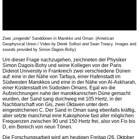
Zwei „singende“ Sanddünen in Marokko und Oman. (American
Geophysical Union / Video by Derek Sollosi and Sean Treacy. Images and
sounds provided by Simon Dagois-Bohy)
Um dieser Frage nachzugehen, zeichneten der Physiker
Simon Dagois-Bohy und seine Kollegen von der Paris
Diderot University in Frankreich zwei verschiedene Dünen
auf: eine in der Nähe von Tarfaya, einer Hafenstadt im
Südwesten Marokkos und eine in der Nähe von Al-Askharah,
einer Küstenstadt im Südosten Omans. Egal wo die
Aufzeichnungen nahe der marokkanischen Düne gemacht
wurden, der Sand sang durchweg mit 105 Hertz, in der
Nachbarschaft von Gis, zwei Oktaven unter dem
eingestrichenen C. Der Sand in Oman sang ebenfalls kräftig,
aber setzte manchmal eine Kakophonie fast aller möglichen
Frequenzen zwischen 90 und 150 Hertz frei, also von Fis bis
D, ein Bereich von neun Tönen.
Die Forschungsarbeit wird am heutigen Freitag (26. Oktober