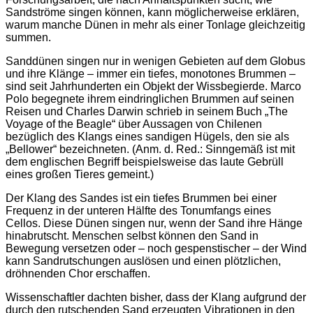
Sandströme singen können, kann möglicherweise erklären,
warum manche Dünen in mehr als einer Tonlage gleichzeitig
summen.
Sanddünen singen nur in wenigen Gebieten auf dem Globus
und ihre Klänge – immer ein tiefes, monotones Brummen –
sind seit Jahrhunderten ein Objekt der Wissbegierde. Marco
Polo begegnete ihrem eindringlichen Brummen auf seinen
Reisen und Charles Darwin schrieb in seinem Buch „The
Voyage of the Beagle“ über Aussagen von Chilenen
bezüglich des Klangs eines sandigen Hügels, den sie als
„Bellower“ bezeichneten. (Anm. d. Red.: Sinngemäß ist mit
dem englischen Begriff beispielsweise das laute Gebrüll
eines großen Tieres gemeint.)
Der Klang des Sandes ist ein tiefes Brummen bei einer
Frequenz in der unteren Hälfte des Tonumfangs eines
Cellos. Diese Dünen singen nur, wenn der Sand ihre Hänge
hinabrutscht. Menschen selbst können den Sand in
Bewegung versetzen oder – noch gespenstischer – der Wind
kann Sandrutschungen auslösen und einen plötzlichen,
dröhnenden Chor erschaffen.
Wissenschaftler dachten bisher, dass der Klang aufgrund der
durch den rutschenden Sand erzeugten Vibrationen in den