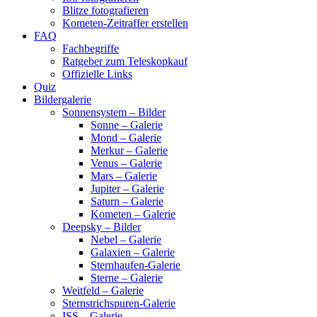
Blitze fotografieren
Kometen-Zeitraffer erstellen
FAQ
Fachbegriffe
Ratgeber zum Teleskopkauf
Offizielle Links
Quiz
Bildergalerie
Sonnensystem – Bilder
Sonne – Galerie
Mond – Galerie
Merkur – Galerie
Venus – Galerie
Mars – Galerie
Jupiter – Galerie
Saturn – Galerie
Kometen – Galerie
Deepsky – Bilder
Nebel – Galerie
Galaxien – Galerie
Sternhaufen-Galerie
Sterne – Galerie
Weitfeld – Galerie
Sternstrichspuren-Galerie
ISS – Galerie