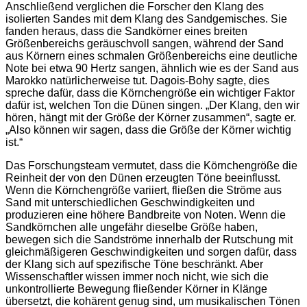
Anschließend verglichen die Forscher den Klang des
isolierten Sandes mit dem Klang des Sandgemisches. Sie
fanden heraus, dass die Sandkörner eines breiten
Größenbereichs geräuschvoll sangen, während der Sand
aus Körnern eines schmalen Größenbereichs eine deutliche
Note bei etwa 90 Hertz sangen, ähnlich wie es der Sand aus
Marokko natürlicherweise tut. Dagois-Bohy sagte, dies
spreche dafür, dass die Körnchengröße ein wichtiger Faktor
dafür ist, welchen Ton die Dünen singen. „Der Klang, den wir
hören, hängt mit der Größe der Körner zusammen“, sagte er.
„Also können wir sagen, dass die Größe der Körner wichtig
ist.“
Das Forschungsteam vermutet, dass die Körnchengröße die
Reinheit der von den Dünen erzeugten Töne beeinflusst.
Wenn die Körnchengröße variiert, fließen die Ströme aus
Sand mit unterschiedlichen Geschwindigkeiten und
produzieren eine höhere Bandbreite von Noten. Wenn die
Sandkörnchen alle ungefähr dieselbe Größe haben,
bewegen sich die Sandströme innerhalb der Rutschung mit
gleichmäßigeren Geschwindigkeiten und sorgen dafür, dass
der Klang sich auf spezifische Töne beschränkt. Aber
Wissenschaftler wissen immer noch nicht, wie sich die
unkontrollierte Bewegung fließender Körner in Klänge
übersetzt, die kohärent genug sind, um musikalischen Tönen