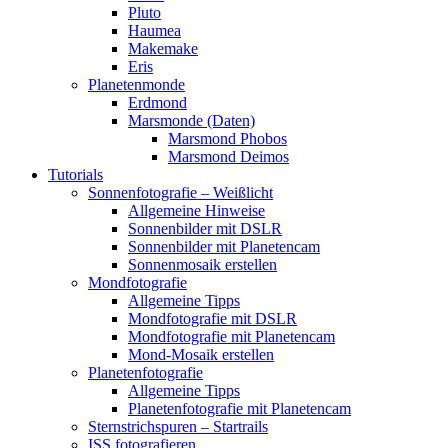
Pluto
Haumea
Makemake
Eris
Planetenmonde
Erdmond
Marsmonde (Daten)
Marsmond Phobos
Marsmond Deimos
Tutorials
Sonnenfotografie – Weißlicht
Allgemeine Hinweise
Sonnenbilder mit DSLR
Sonnenbilder mit Planetencam
Sonnenmosaik erstellen
Mondfotografie
Allgemeine Tipps
Mondfotografie mit DSLR
Mondfotografie mit Planetencam
Mond-Mosaik erstellen
Planetenfotografie
Allgemeine Tipps
Planetenfotografie mit Planetencam
Sternstrichspuren – Startrails
ISS fotografieren