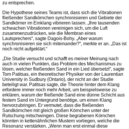
zu entsprechen.
Die Hypothese seines Teams ist, dass sich die Vibrationen
fließender Sandkörnchen synchronisieren und Gebiete der
Sandkörner im Einklang vibrieren lassen. „Ihre tausenden
schwachen Vibrationen vereinigen sich, um die Luft
zusammenzudrücken, wie die Membran eines
Lautsprechers“, sagte Dagois-Bohy. „Aber warum
synchronisieren sie sich miteinander?“, merkte er an. „Das ist
noch nicht aufgeklärt.“
„Die Studie versucht und schafft es meiner Meinung nach
auch in vielen Punkten, das Problem des Mechanismus zu
lösen, welcher fließenden Sand in ein Lied übersetzt“, sagte
Tom Patitsas, ein theoretischer Physiker von der Laurentian
University in Sudbury (Ontario), der nicht an der Studie
beteiligt war. Patitsas sagte, die Theorie hinter dem Klang
erfordere immer noch mehr Arbeit, um beispielsweise zu
erklären, warum der fließende Sand eine dünne Schicht aus
festem Sand im Untergrund benötige, um einen Klang
hervorzubringen. Er vermutet, dass die fließenden
Sandkörnchen mit gleich großen Körnchen unter der
Rutschung mitschwingen. Diese begrabenen Körnchen
könnten in kettenähnlichen Mustern vorliegen, welche die
Resonanz verstärken. „Wenn man erst einmal diese