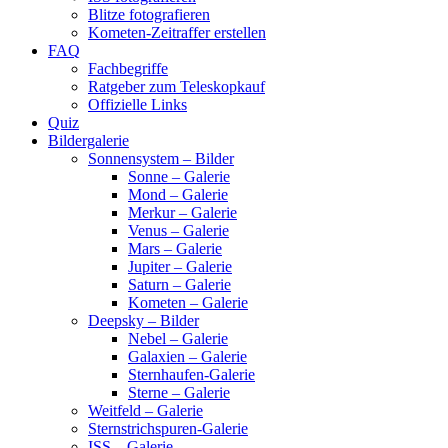
Blitze fotografieren
Kometen-Zeitraffer erstellen
FAQ
Fachbegriffe
Ratgeber zum Teleskopkauf
Offizielle Links
Quiz
Bildergalerie
Sonnensystem – Bilder
Sonne – Galerie
Mond – Galerie
Merkur – Galerie
Venus – Galerie
Mars – Galerie
Jupiter – Galerie
Saturn – Galerie
Kometen – Galerie
Deepsky – Bilder
Nebel – Galerie
Galaxien – Galerie
Sternhaufen-Galerie
Sterne – Galerie
Weitfeld – Galerie
Sternstrichspuren-Galerie
ISS – Galerie