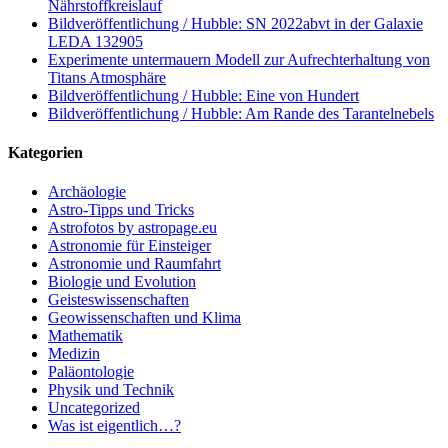
Nährstoffkreislauf
Bildveröffentlichung / Hubble: SN 2022abvt in der Galaxie
LEDA 132905
Experimente untermauern Modell zur Aufrechterhaltung von
Titans Atmosphäre
Bildveröffentlichung / Hubble: Eine von Hundert
Bildveröffentlichung / Hubble: Am Rande des Tarantelnebels
Kategorien
Archäologie
Astro-Tipps und Tricks
Astrofotos by astropage.eu
Astronomie für Einsteiger
Astronomie und Raumfahrt
Biologie und Evolution
Geisteswissenschaften
Geowissenschaften und Klima
Mathematik
Medizin
Paläontologie
Physik und Technik
Uncategorized
Was ist eigentlich…?