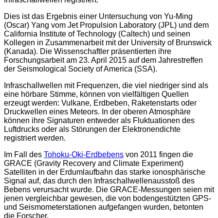
Dies ist das Ergebnis einer Untersuchung von Yu-Ming
(Oscar) Yang vom Jet Propulsion Laboratory (JPL) und dem
California Institute of Technology (Caltech) und seinen
Kollegen in Zusammenarbeit mit der University of Brunswick
(Kanada). Die Wissenschaftler präsentierten ihre
Forschungsarbeit am 23. April 2015 auf dem Jahrestreffen
der Seismological Society of America (SSA).
Infraschallwellen mit Frequenzen, die viel niedriger sind als
eine hörbare Stimme, können von vielfältigen Quellen
erzeugt werden: Vulkane, Erdbeben, Raketenstarts oder
Druckwellen eines Meteors. In der oberen Atmosphäre
können ihre Signaturen entweder als Fluktuationen des
Luftdrucks oder als Störungen der Elektronendichte
registriert werden.
Im Fall des
Tohoku-Oki-Erdbebens
von 2011 fingen die
GRACE (Gravity Recovery and Climate Experiment)
Satelliten in der Erdumlaufbahn das starke ionosphärische
Signal auf, das durch den Infraschallwellenausstoß des
Bebens verursacht wurde. Die GRACE-Messungen seien mit
jenen vergleichbar gewesen, die von bodengestützten GPS-
und Seismometerstationen aufgefangen wurden, betonten
die Forscher.