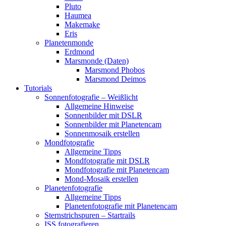
Pluto
Haumea
Makemake
Eris
Planetenmonde
Erdmond
Marsmonde (Daten)
Marsmond Phobos
Marsmond Deimos
Tutorials
Sonnenfotografie – Weißlicht
Allgemeine Hinweise
Sonnenbilder mit DSLR
Sonnenbilder mit Planetencam
Sonnenmosaik erstellen
Mondfotografie
Allgemeine Tipps
Mondfotografie mit DSLR
Mondfotografie mit Planetencam
Mond-Mosaik erstellen
Planetenfotografie
Allgemeine Tipps
Planetenfotografie mit Planetencam
Sternstrichspuren – Startrails
ISS fotografieren