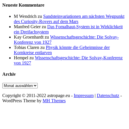
Neueste Kommentare
M Wendrich
zu
Sandsteinvariationen am nächsten Wegpunkt
des Curiosity-Rovers auf dem Mars
Manfred Geier
zu
Das Fomalhaut-System ist in Wirklichkeit
ein Dreifachsystem
Kay Groenhardt
zu
Wissenschaftsgeschichte: Die Solvay-
Konferenz von 1927
Tobias Claren
zu
Physik könnte die Geheimnisse der
Kornkreise entlarven
Hempel
zu
Wissenschaftsgeschichte: Die Solvay-Konferenz
von 1927
Archiv
Archiv
Copyright © 2011-2022 astropage.eu -
Impressum
|
Datenschutz
-
WordPress Theme by
MH Themes