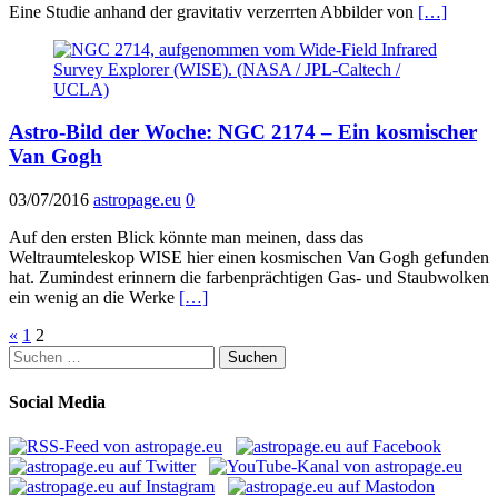
Eine Studie anhand der gravitativ verzerrten Abbilder von
[…]
Astro-Bild der Woche: NGC 2174 – Ein kosmischer
Van Gogh
03/07/2016
astropage.eu
0
Auf den ersten Blick könnte man meinen, dass das
Weltraumteleskop WISE hier einen kosmischen Van Gogh gefunden
hat. Zumindest erinnern die farbenprächtigen Gas- und Staubwolken
ein wenig an die Werke
[…]
Seitennummerierung
«
1
2
Suchen
der
nach:
Beiträge
Social Media