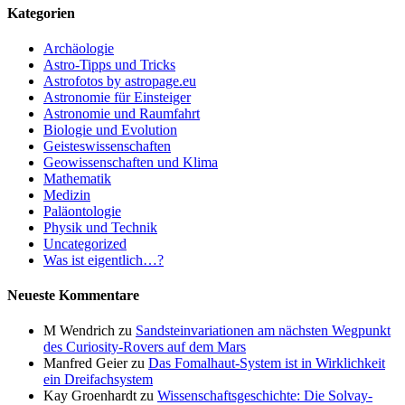
Kategorien
Archäologie
Astro-Tipps und Tricks
Astrofotos by astropage.eu
Astronomie für Einsteiger
Astronomie und Raumfahrt
Biologie und Evolution
Geisteswissenschaften
Geowissenschaften und Klima
Mathematik
Medizin
Paläontologie
Physik und Technik
Uncategorized
Was ist eigentlich…?
Neueste Kommentare
M Wendrich
zu
Sandsteinvariationen am nächsten Wegpunkt
des Curiosity-Rovers auf dem Mars
Manfred Geier
zu
Das Fomalhaut-System ist in Wirklichkeit
ein Dreifachsystem
Kay Groenhardt
zu
Wissenschaftsgeschichte: Die Solvay-