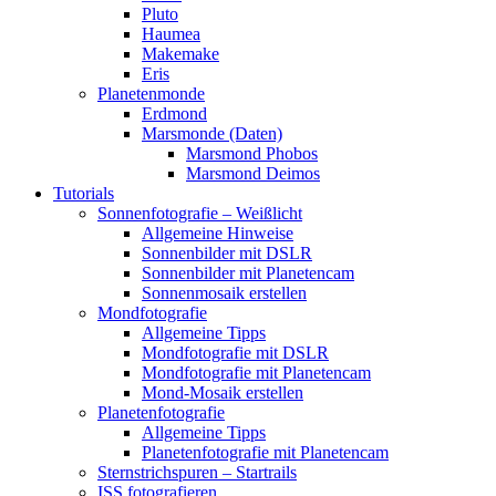
Pluto
Haumea
Makemake
Eris
Planetenmonde
Erdmond
Marsmonde (Daten)
Marsmond Phobos
Marsmond Deimos
Tutorials
Sonnenfotografie – Weißlicht
Allgemeine Hinweise
Sonnenbilder mit DSLR
Sonnenbilder mit Planetencam
Sonnenmosaik erstellen
Mondfotografie
Allgemeine Tipps
Mondfotografie mit DSLR
Mondfotografie mit Planetencam
Mond-Mosaik erstellen
Planetenfotografie
Allgemeine Tipps
Planetenfotografie mit Planetencam
Sternstrichspuren – Startrails
ISS fotografieren