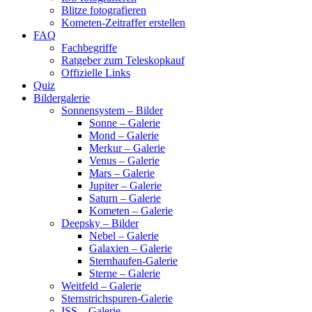
Blitze fotografieren
Kometen-Zeitraffer erstellen
FAQ
Fachbegriffe
Ratgeber zum Teleskopkauf
Offizielle Links
Quiz
Bildergalerie
Sonnensystem – Bilder
Sonne – Galerie
Mond – Galerie
Merkur – Galerie
Venus – Galerie
Mars – Galerie
Jupiter – Galerie
Saturn – Galerie
Kometen – Galerie
Deepsky – Bilder
Nebel – Galerie
Galaxien – Galerie
Sternhaufen-Galerie
Sterne – Galerie
Weitfeld – Galerie
Sternstrichspuren-Galerie
ISS – Galerie